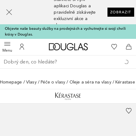
[navigation.slideout.screenreader]
aplikaci Douglas a
pravidelně získávejte
ZOBRAZIT
exkluzivní akce a
slevy
Objevte naše beauty služby na prodejnách a vychutnejte si svojí chvíli
krásy v Douglas.
Domů
K mému se
Otevřít menu
K mému účtu
Do 
Menu
Vraťte se
Proveďte vyhledávání
Homepage
Vlasy
Péče o vlasy
Oleje a séra na vlasy
Kérastase I