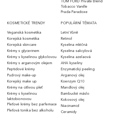
TOM FORD Private Blend
Tobacco Vanille
Prada Paradoxe
KOSMETICKÉ TRENDY
POPULÁRNÍ TÉMATA
Veganská kosmetika
Letní Vůně
Korejská kosmetika
Retinol
Korejská skincare
Kyselina mléčná
Krémy s glycerinem
Kyselina salicylová
Krémy s kyselinou glykolovou
Kyselina azelaová
Krémy s arganovým olejem
AHA kyseliny
Peptidové krémy
Enzymatický peeling
Pudrový make-up
Arganový olej
Korejský make up
Koenzym Q10
Krémy na citlivou pleť
Mandlový olej
Krémy s kyselinou
Bambucké máslo
laktobionovou
Kokosový olej
Pleťové krémy bez parfemace
Niacinamid
Pleťová tonika bez alkoholu
Ceramidy