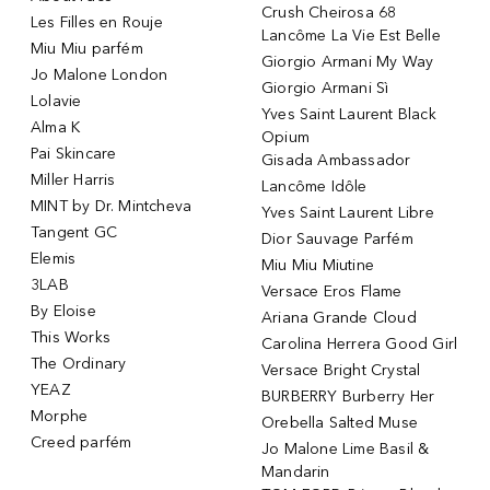
Crush Cheirosa 68
Les Filles en Rouje
Lancôme La Vie Est Belle
Miu Miu parfém
Giorgio Armani My Way
Jo Malone London
Giorgio Armani Sì
Lolavie
Yves Saint Laurent Black
Alma K
Opium
Pai Skincare
Gisada Ambassador
Miller Harris
Lancôme Idôle
MINT by Dr. Mintcheva
Yves Saint Laurent Libre
Tangent GC
Dior Sauvage Parfém
Elemis
Miu Miu Miutine
3LAB
Versace Eros Flame
By Eloise
Ariana Grande Cloud
This Works
Carolina Herrera Good Girl
The Ordinary
Versace Bright Crystal
YEAZ
BURBERRY Burberry Her
Morphe
Orebella Salted Muse
Creed parfém
Jo Malone Lime Basil &
Mandarin