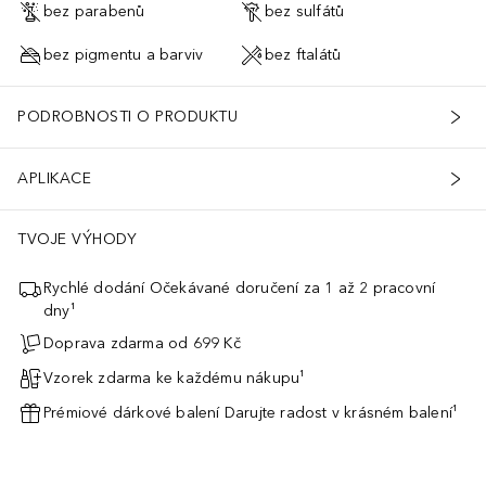
bez parabenů
bez sulfátů
bez pigmentu a barviv
bez ftalátů
PODROBNOSTI O PRODUKTU
APLIKACE
TVOJE VÝHODY
Rychlé dodání Očekávané doručení za 1 až 2 pracovní
dny¹
Doprava zdarma od 699 Kč
Vzorek zdarma ke každému nákupu¹
Prémiové dárkové balení Darujte radost v krásném balení¹