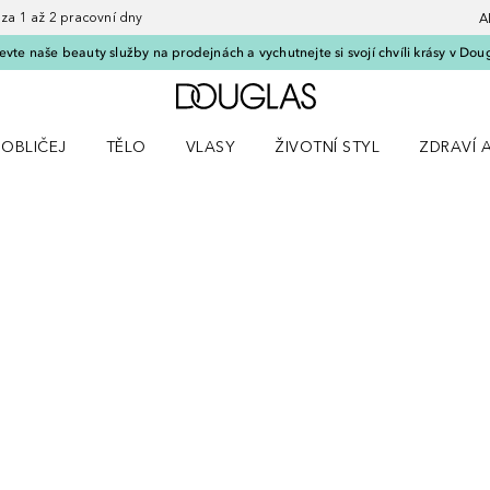
 1 až 2 pracovní dny
A
vte naše beauty služby na prodejnách a vychutnejte si svojí chvíli krásy v Dou
Domů
OBLIČEJ
TĚLO
VLASY
ŽIVOTNÍ STYL
ZDRAVÍ 
dku Líčení
Otevřít nabídku Obličej
Otevřít nabídku Tělo
Otevřít nabídku Vlasy
Otevřít nabídku Životní styl
Otevřít n