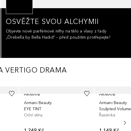
OSVĚŽTE SVOU ALCHYMII
Objevte nové parfémové mlhy na tělo a vlasy z řady
„Ôrebella by Bella Hadid“ – před použitím protřepejte!
KA VERTIGO DRAMA
ARMANI
ARMANI
Armani Beauty
Armani Beauty
EYE TINT
Sculpted Volum
Oční stíny
Řasenka
1 249 Kč
1 149 Kč