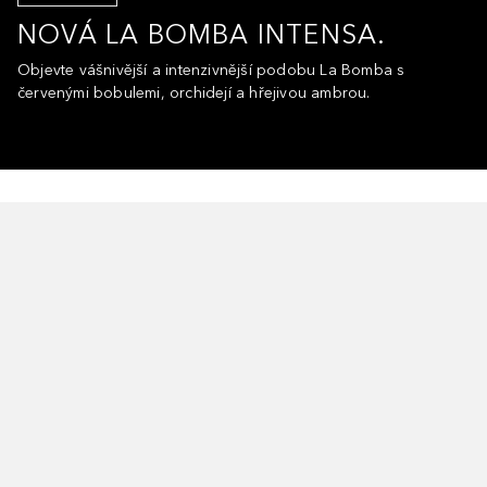
NOVÁ LA BOMBA INTENSA.
Objevte vášnivější a intenzivnější podobu La Bomba s
červenými bobulemi, orchidejí a hřejivou ambrou.