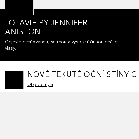
LOLAVIE BY JENNIFER
ANISTON
Objevte oceňovanou, šetrnou a vysoce účinnou péči o
vlasy.
NOVÉ TEKUTÉ OČNÍ STÍNY G
Objevte nyní