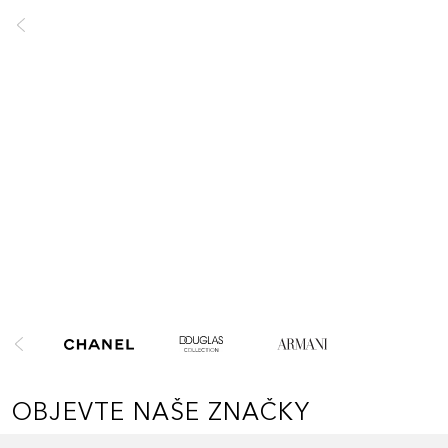
SUPER
CENY
Objevte vybrané produkty za SUPER CENY!
Objevte nyní
Přeskočit
OBJEVTE NAŠE ZNAČKY
Přeskočit