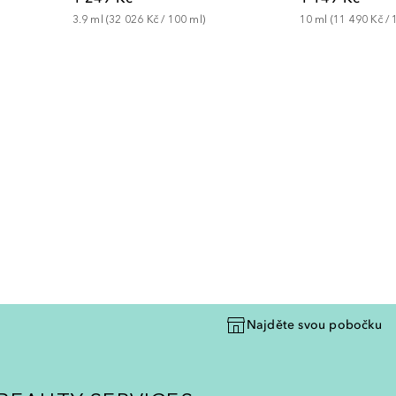
3.9
ml
 (
32 026 Kč
 / 
100
ml
)
10
ml
 (
11 490 Kč
 / 
Najděte svou pobočku