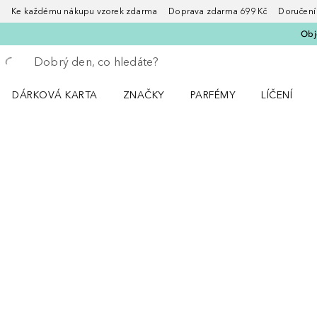
Ke každému nákupu vzorek zdarma Doprava zdarma 699 Kč Doručení za
Obje
Vraťte se
Proveďte vyhledávání
DÁRKOVÁ KARTA
ZNAČKY
PARFÉMY
LÍČENÍ
Otevřít nabídku ZNAČKY
Otevřít nabídku Parfémy
Otevřít nabí
Přeskočit
PRODEJNY A ONLINE