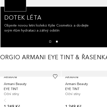
DOTEK LÉTA
Objevte novou letní kolekci Kylie Cosmetics a dodejte
svým rtům hydrataci a zářivý odstín
IORGIO ARMANI EYE TINT & ŘASEN
Přeskočit
ARMANI
ARMANI
Armani Beauty
Armani Beauty
EYE TINT
EYE TINT
Oční stíny
Oční stíny
1 249 Kč
1 249 Kč