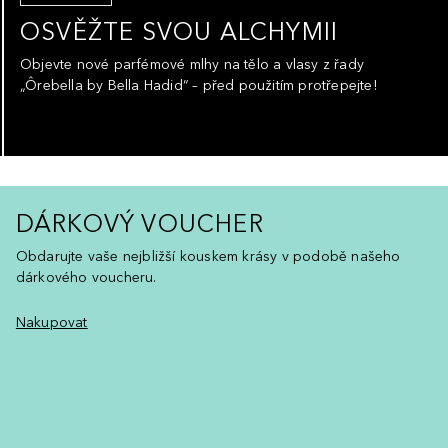
OSVĚŽTE SVOU ALCHYMII
Objevte nové parfémové mlhy na tělo a vlasy z řady
„Ôrebella by Bella Hadid“ – před použitím protřepejte!
DÁRKOVÝ VOUCHER
Obdarujte vaše nejbližší kouskem krásy v podobě našeho
dárkového voucheru.
Nakupovat