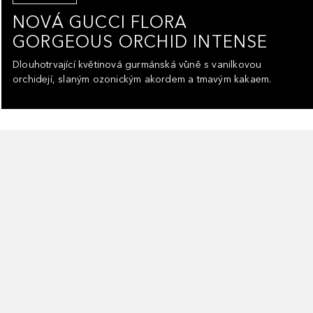
NOVÁ GUCCI FLORA
GORGEOUS ORCHID INTENSE
Dlouhotrvající květinová gurmánská vůně s vanilkovou
orchidejí, slaným ozonickým akordem a tmavým kakaem.