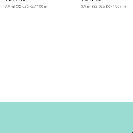
3.9
ml
 (
32 026 Kč
 / 
100
ml
)
3.9
ml
 (
32 026 Kč
 / 
100
ml
)