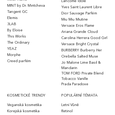
Lancôme Idôle
MINT by Dr. Mintcheva
Yves Saint Laurent Libre
Tangent GC
Dior Sauvage Parfém
Elemis
Miu Miu Miutine
3LAB
Versace Eros Flame
By Eloise
Ariana Grande Cloud
This Works
Carolina Herrera Good Girl
The Ordinary
Versace Bright Crystal
YEAZ
BURBERRY Burberry Her
Morphe
Orebella Salted Muse
Creed parfém
Jo Malone Lime Basil &
Mandarin
TOM FORD Private Blend
Tobacco Vanille
Prada Paradoxe
KOSMETICKÉ TRENDY
POPULÁRNÍ TÉMATA
Veganská kosmetika
Letní Vůně
Korejská kosmetika
Retinol