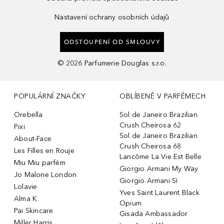
Nastavení ochrany osobních údajů
ODSTOUPENÍ OD SMLOUVY
©
2026
Parfumerie Douglas s.r.o.
POPULÁRNÍ ZNAČKY
OBLÍBENÉ V PARFÉMECH
Orebella
Sol de Janeiro Brazilian
Crush Cheirosa 62
Pixi
Sol de Janeiro Brazilian
About-Face
Crush Cheirosa 68
Les Filles en Rouje
Lancôme La Vie Est Belle
Miu Miu parfém
Giorgio Armani My Way
Jo Malone London
Giorgio Armani Sì
Lolavie
Yves Saint Laurent Black
Alma K
Opium
Pai Skincare
Gisada Ambassador
Miller Harris