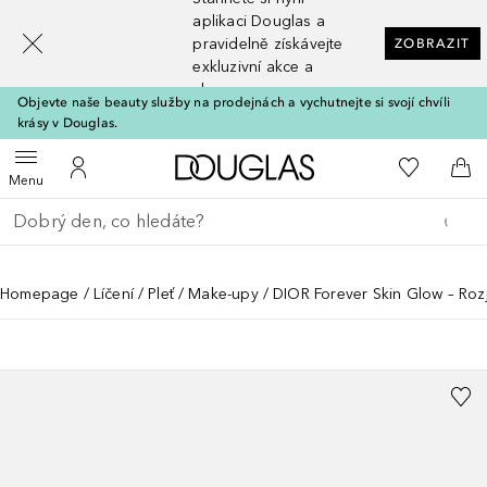
[navigation.slideout.screenreader]
aplikaci Douglas a
pravidelně získávejte
ZOBRAZIT
exkluzivní akce a
slevy
Objevte naše beauty služby na prodejnách a vychutnejte si svojí chvíli
krásy v Douglas.
Domů
K mému se
Otevřít menu
K mému účtu
Do 
Menu
Vraťte se
Proveďte vyhledávání
Homepage
Líčení
Pleť
Make-upy
DIOR Forever Skin Glow – Roz