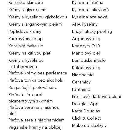
Korejská skincare
Kyselina mléčná
Krémy s glycerinem
Kyselina salicylová
Krémy s kyselinou glykolovou
Kyselina azelaová
Krémy s arganovým olejem
AHA kyseliny
Peptidové krémy
Enzymatický peeling
Pudrový make-up
Arganový olej
Korejský make up
Koenzym Q10
Krémy na citlivou pleť
Mandlový olej
Krémy s kyselinou
Bambucké máslo
laktobionovou
Kokosový olej
Pleťové krémy bez parfemace
Niacinamid
Pleťová tonika bez alkoholu
Ceramidy
Rozjasňující pleťová séra
Panthenol
Pleťová séra proti
Prémiové dárkové balení
pigmentovým skvrnám
Douglas App
Pleťová séra na smíšenou
Karta Douglas
pleť
Click & Collect
Pleťová séra s niacinamidem
Make-up služby v
Veganské krémy na obličej
parfumeriích Douglas
Miniatury parfémů, cestovní