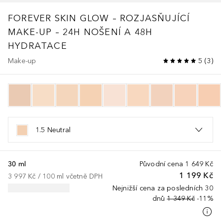
FOREVER
SKIN GLOW – ROZJASŇUJÍCÍ
MAKE-UP – 24H NOŠENÍ A 48H
HYDRATACE
Make-up
5
(
3
)
1.5 Neutral
30 ml
Původní cena
1 649 Kč
1 199 Kč
3 997 Kč
 / 
100
ml
včetně DPH
Nejnižší cena za posledních 30
dnů
1 349 Kč
-11%