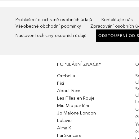
Prohlášení o ochraně osobních údajů
Kontaktujte nás
Všeobecné obchodní podmínky
Zpracování osobních ú
Nastavení ochrany osobních údajů
ODSTOUPENÍ OD 
POPULÁRNÍ ZNAČKY
O
Orebella
S
C
Pixi
S
About-Face
C
Les Filles en Rouje
L
Miu Miu parfém
G
Jo Malone London
G
Lolavie
Y
Alma K
G
Pai Skincare