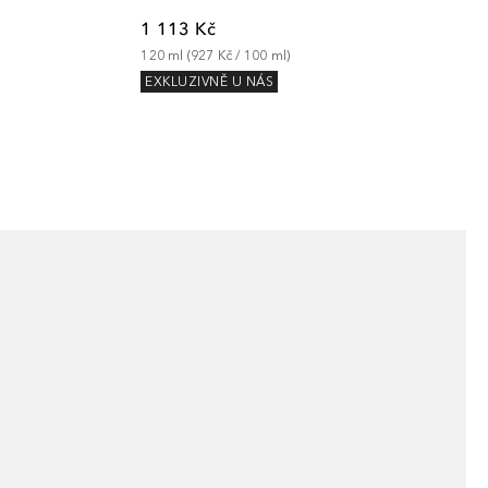
1 113 Kč
120
ml
 (
927 Kč
 / 
100
ml
)
EXKLUZIVNĚ U NÁS