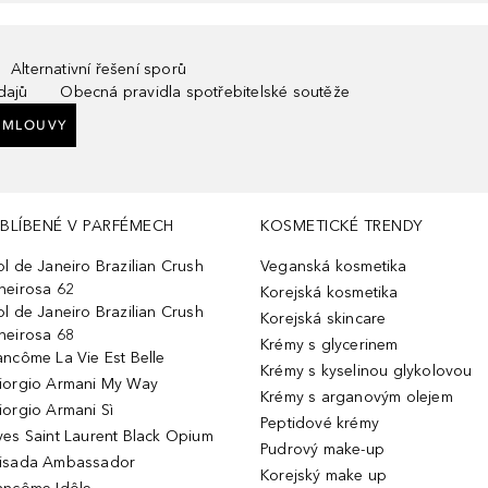
Alternativní řešení sporů
dajů
Obecná pravidla spotřebitelské soutěže
SMLOUVY
BLÍBENÉ V PARFÉMECH
KOSMETICKÉ TRENDY
ol de Janeiro Brazilian Crush
Veganská kosmetika
heirosa 62
Korejská kosmetika
ol de Janeiro Brazilian Crush
Korejská skincare
heirosa 68
Krémy s glycerinem
ancôme La Vie Est Belle
Krémy s kyselinou glykolovou
iorgio Armani My Way
Krémy s arganovým olejem
iorgio Armani Sì
Peptidové krémy
ves Saint Laurent Black Opium
Pudrový make-up
isada Ambassador
Korejský make up