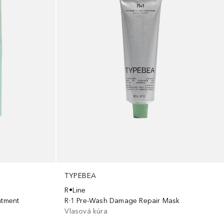
TYPEBEA
R•Line
atment
R·1 Pre-Wash Damage Repair Mask
Vlasová kúra