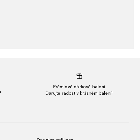
Prémiové dárkové balení
¹
Darujte radost v krásném balení¹
Douglas aplikace