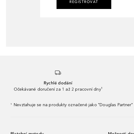
REGISTROVAT
Rychlé dodání
Očekávané doručení za 1 až 2 pracovní dny¹
Nevztahuje se na produkty označené jako "Douglas Partner" 
¹
Platební metody
Možnosti do