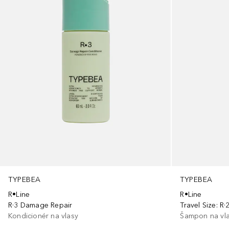
TYPEBEA
TYPEBEA
R•Line
R•Line
R·3 Damage Repair
Travel Size: R
Kondicionér na vlasy
Šampon na vl