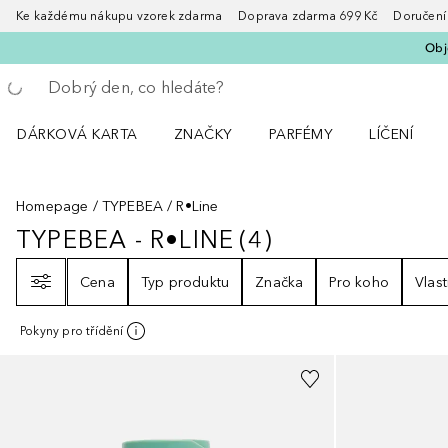
Ke každému nákupu vzorek zdarma Doprava zdarma 699 Kč Doručení za
Obje
Vraťte se
Proveďte vyhledávání
DÁRKOVÁ KARTA
ZNAČKY
PARFÉMY
LÍČENÍ
Otevřít nabídku ZNAČKY
Otevřít nabídku Parfémy
Otevřít nabí
Homepage
TYPEBEA
R•Line
TYPEBEA - R•LINE
(
4
)
TYPEBEA - R•LINE
4
VÝSLEDKY
Filtr
Cena
Typ produktu
Značka
Pro koho
Vlast
Pokyny pro třídění