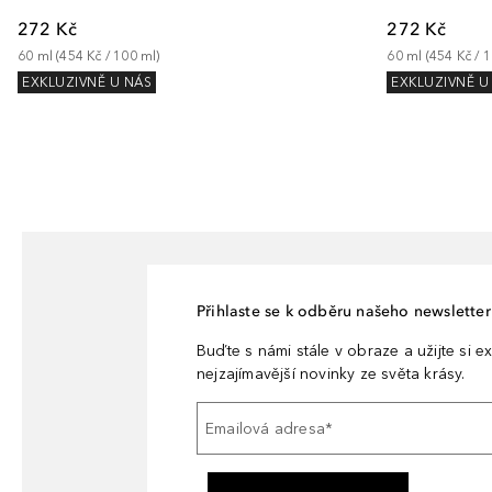
272 Kč
272 Kč
60
ml
 (
454 Kč
 / 
100
ml
)
60
ml
 (
454 Kč
 / 
1
EXKLUZIVNĚ U NÁS
EXKLUZIVNĚ U
Přihlaste se k odběru našeho newsletteru
Buďte s námi stále v obraze a užijte si ex
nejzajímavější novinky ze světa krásy.
Emailová adresa
*