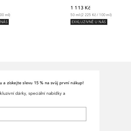
1 113 Kč
00
ml
)
50
ml
 (
2 225 Kč
 / 
100
ml
)
 NÁS
EXKLUZIVNĚ U NÁS
 a získejte slevu 15 % na svůj první nákup!
kluzivní dárky, speciální nabídky a