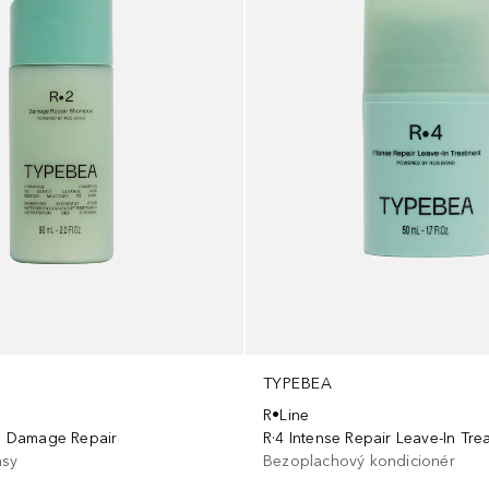
TYPEBEA
R•Line
·2 Damage Repair
R·4 Intense Repair Leave-In Tre
asy
Bezoplachový kondicionér