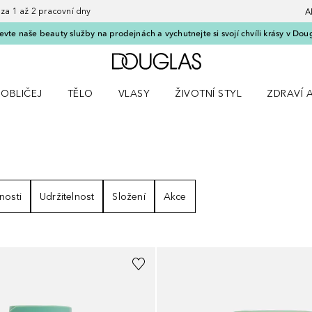
 1 až 2 pracovní dny
A
vte naše beauty služby na prodejnách a vychutnejte si svojí chvíli krásy v Dou
Domů
OBLIČEJ
TĚLO
VLASY
ŽIVOTNÍ STYL
ZDRAVÍ 
dku Líčení
Otevřít nabídku Obličej
Otevřít nabídku Tělo
Otevřít nabídku Vlasy
Otevřít nabídku Životní styl
Otevřít n
nosti
Udržitelnost
Složení
Akce