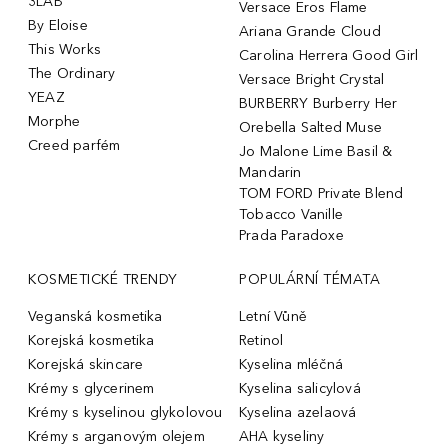
3LAB
Versace Eros Flame
By Eloise
Ariana Grande Cloud
This Works
Carolina Herrera Good Girl
The Ordinary
Versace Bright Crystal
YEAZ
BURBERRY Burberry Her
Morphe
Orebella Salted Muse
Creed parfém
Jo Malone Lime Basil &
Mandarin
TOM FORD Private Blend
Tobacco Vanille
Prada Paradoxe
KOSMETICKÉ TRENDY
POPULÁRNÍ TÉMATA
Veganská kosmetika
Letní Vůně
Korejská kosmetika
Retinol
Korejská skincare
Kyselina mléčná
Krémy s glycerinem
Kyselina salicylová
Krémy s kyselinou glykolovou
Kyselina azelaová
Krémy s arganovým olejem
AHA kyseliny