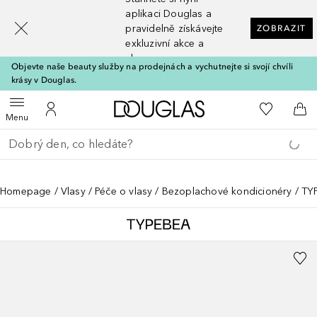
[navigation.slideout.screenreader]
aplikaci Douglas a
pravidelně získávejte
ZOBRAZIT
exkluzivní akce a
slevy
Objevte naše beauty služby na prodejnách a vychutnejte si svojí chvíli
krásy v Douglas.
Domů
K mému se
Otevřít menu
K mému účtu
Do 
Menu
Vraťte se
Proveďte vyhledávání
Homepage
Vlasy
Péče o vlasy
Bezoplachové kondicionéry
TYP