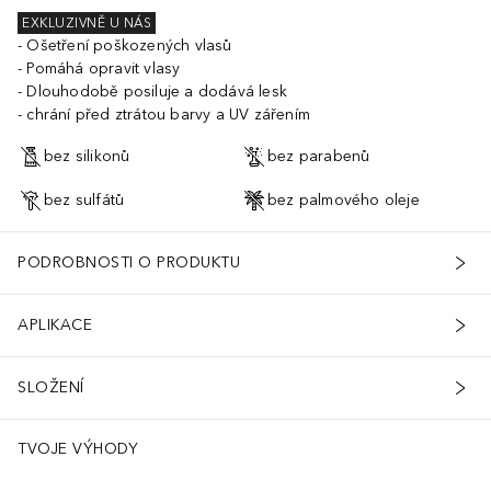
EXKLUZIVNĚ U NÁS
Ošetření poškozených vlasů
Pomáhá opravit vlasy
Dlouhodobě posiluje a dodává lesk
chrání před ztrátou barvy a UV zářením
bez silikonů
bez parabenů
bez sulfátů
bez palmového oleje
PODROBNOSTI O PRODUKTU
APLIKACE
SLOŽENÍ
TVOJE VÝHODY