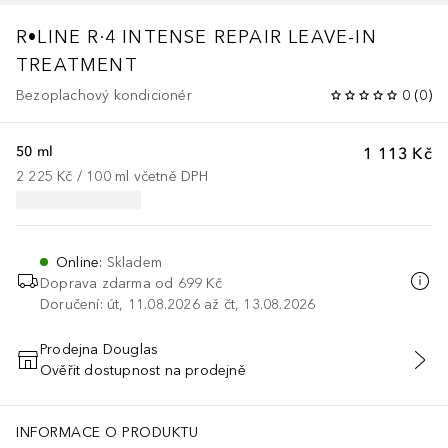
R•LINE
R·4 INTENSE REPAIR LEAVE-IN
TREATMENT
Bezoplachový kondicionér
0
(
0
)
50 ml
1 113 Kč
2 225 Kč
 / 
100
ml
včetně DPH
Online
:
Skladem
Doprava zdarma od 699 Kč
Doručení: út, 11.08.2026 až čt, 13.08.2026
Prodejna Douglas
Ověřit dostupnost na prodejně
PŘIDAT DO KOŠÍKU
INFORMACE O PRODUKTU