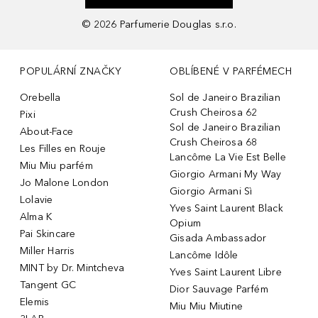
©
2026
Parfumerie Douglas s.r.o.
POPULÁRNÍ ZNAČKY
OBLÍBENÉ V PARFÉMECH
Orebella
Sol de Janeiro Brazilian
Crush Cheirosa 62
Pixi
Sol de Janeiro Brazilian
About-Face
Crush Cheirosa 68
Les Filles en Rouje
Lancôme La Vie Est Belle
Miu Miu parfém
Giorgio Armani My Way
Jo Malone London
Giorgio Armani Sì
Lolavie
Yves Saint Laurent Black
Alma K
Opium
Pai Skincare
Gisada Ambassador
Miller Harris
Lancôme Idôle
MINT by Dr. Mintcheva
Yves Saint Laurent Libre
Tangent GC
Dior Sauvage Parfém
Elemis
Miu Miu Miutine