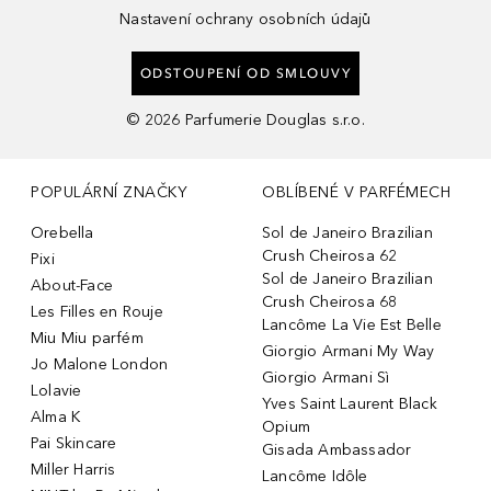
Nastavení ochrany osobních údajů
ODSTOUPENÍ OD SMLOUVY
©
2026
Parfumerie Douglas s.r.o.
POPULÁRNÍ ZNAČKY
OBLÍBENÉ V PARFÉMECH
Orebella
Sol de Janeiro Brazilian
Crush Cheirosa 62
Pixi
Sol de Janeiro Brazilian
About-Face
Crush Cheirosa 68
Les Filles en Rouje
Lancôme La Vie Est Belle
Miu Miu parfém
Giorgio Armani My Way
Jo Malone London
Giorgio Armani Sì
Lolavie
Yves Saint Laurent Black
Alma K
Opium
Pai Skincare
Gisada Ambassador
Miller Harris
Lancôme Idôle