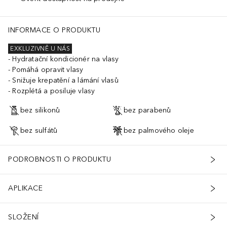
INFORMACE O PRODUKTU
EXKLUZIVNĚ U NÁS
Hydratační kondicionér na vlasy
Pomáhá opravit vlasy
Snižuje krepatění a lámání vlasů
Rozplétá a posiluje vlasy
bez silikonů
bez parabenů
bez sulfátů
bez palmového oleje
PODROBNOSTI O PRODUKTU
APLIKACE
SLOŽENÍ