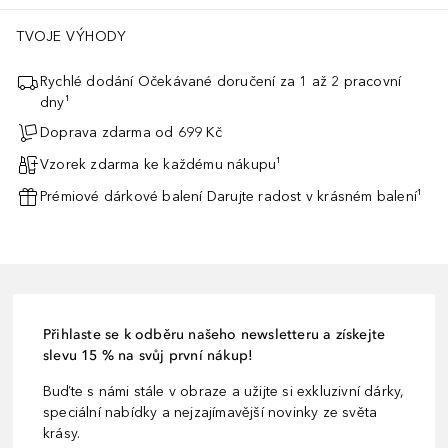
TVOJE VÝHODY
Rychlé dodání Očekávané doručení za 1 až 2 pracovní
dny¹
Doprava zdarma od 699 Kč
Vzorek zdarma ke každému nákupu¹
Prémiové dárkové balení Darujte radost v krásném balení¹
Přihlaste se k odběru našeho newsletteru a získejte
slevu 15 % na svůj první nákup!
Buďte s námi stále v obraze a užijte si exkluzivní dárky,
speciální nabídky a nejzajímavější novinky ze světa
krásy.