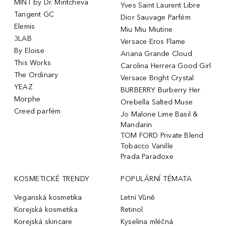
MINT by Dr. Mintcheva
Yves Saint Laurent Libre
Tangent GC
Dior Sauvage Parfém
Elemis
Miu Miu Miutine
3LAB
Versace Eros Flame
By Eloise
Ariana Grande Cloud
This Works
Carolina Herrera Good Girl
The Ordinary
Versace Bright Crystal
YEAZ
BURBERRY Burberry Her
Morphe
Orebella Salted Muse
Creed parfém
Jo Malone Lime Basil &
Mandarin
TOM FORD Private Blend
Tobacco Vanille
Prada Paradoxe
KOSMETICKÉ TRENDY
POPULÁRNÍ TÉMATA
Veganská kosmetika
Letní Vůně
Korejská kosmetika
Retinol
Korejská skincare
Kyselina mléčná