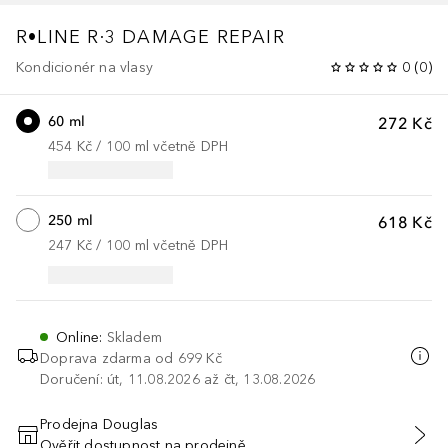
R•LINE
R·3 DAMAGE REPAIR
Kondicionér na vlasy
0
(
0
)
60 ml
272 Kč
454 Kč
 / 
100
ml
včetně DPH
250 ml
618 Kč
247 Kč
 / 
100
ml
včetně DPH
Online
:
Skladem
Doprava zdarma od
699 Kč
Doručení: út, 11.08.2026 až čt, 13.08.2026
Prodejna Douglas
Ověřit dostupnost na prodejně
PŘIDAT DO KOŠÍKU