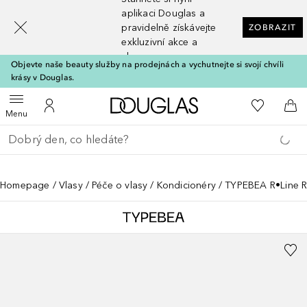
[navigation.slideout.screenreader]
aplikaci Douglas a
pravidelně získávejte
ZOBRAZIT
exkluzivní akce a
slevy
Objevte naše beauty služby na prodejnách a vychutnejte si svojí chvíli
krásy v Douglas.
Domů
K mému se
Otevřít menu
K mému účtu
Do 
Menu
Vraťte se
Proveďte vyhledávání
Homepage
Vlasy
Péče o vlasy
Kondicionéry
TYPEBEA R•Line R