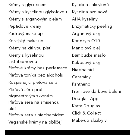
Krémy s glycerinem
Kyselina salicylová
Krémy s kyselinou glykolovou
Kyselina azelaová
Krémy s arganovým olejem
AHA kyseliny
Peptidové krémy
Enzymatický peeling
Pudrový make-up
Arganový olej
Korejský make up
Koenzym Q10
Krémy na citlivou pleť
Mandlový olej
Krémy s kyselinou
Bambucké máslo
laktobionovou
Kokosový olej
Pleťové krémy bez parfemace
Niacinamid
Pleťová tonika bez alkoholu
Ceramidy
Rozjasňující pleťová séra
Panthenol
Pleťová séra proti
Prémiové dárkové balení
pigmentovým skvrnám
Douglas App
Pleťová séra na smíšenou
Karta Douglas
pleť
Click & Collect
Pleťová séra s niacinamidem
Make-up služby v
Veganské krémy na obličej
parfumeriích Douglas
Miniatury parfémů, cestovní
Služby v prodejnách Douglas