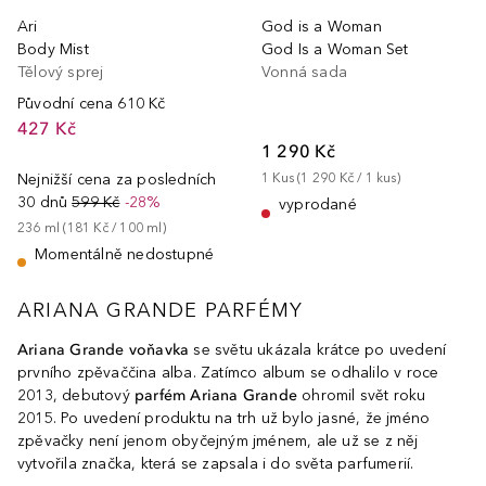
Ari
God is a Woman
Body Mist
God Is a Woman Set
Tělový sprej
Vonná sada
Původní cena
610 Kč
427 Kč
1 290 Kč
Nejnižší cena za posledních
1
Kus
 (
1 290 Kč
 / 
1
kus
)
30 dnů
599 Kč
-28%
vyprodané
236
ml
 (
181 Kč
 / 
100
ml
)
Momentálně nedostupné
ARIANA GRANDE PARFÉMY
Ariana Grande voňavka
se světu ukázala krátce po uvedení
prvního zpěvaččina alba. Zatímco album se odhalilo v roce
2013, debutový
parfém Ariana Grande
ohromil svět roku
2015. Po uvedení produktu na trh už bylo jasné, že jméno
zpěvačky není jenom obyčejným jménem, ale už se z něj
vytvořila značka, která se zapsala i do světa parfumerií.