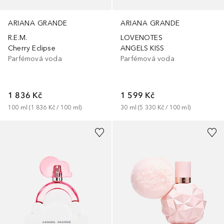
ARIANA GRANDE
ARIANA GRANDE
R.E.M.
LOVENOTES
Cherry Eclipse
ANGELS KISS
Parfémová voda
Parfémová voda
1 836 Kč
1 599 Kč
100
ml
 (
1 836 Kč
 / 
100
ml
)
30
ml
 (
5 330 Kč
 / 
100
ml
)