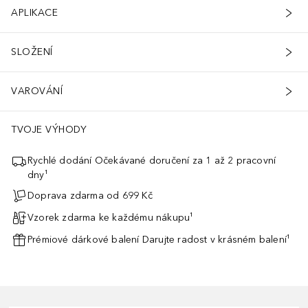
APLIKACE
SLOŽENÍ
VAROVÁNÍ
TVOJE VÝHODY
Rychlé dodání Očekávané doručení za 1 až 2 pracovní
dny¹
Doprava zdarma od 699 Kč
Vzorek zdarma ke každému nákupu¹
Prémiové dárkové balení Darujte radost v krásném balení¹