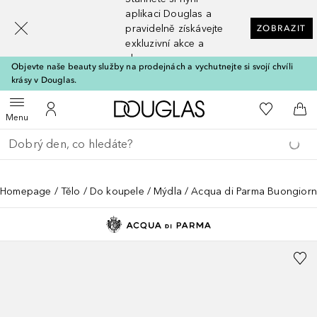
[navigation.slideout.screenreader]
aplikaci Douglas a
pravidelně získávejte
ZOBRAZIT
exkluzivní akce a
slevy
Objevte naše beauty služby na prodejnách a vychutnejte si svojí chvíli
krásy v Douglas.
Domů
K mému se
Otevřít menu
K mému účtu
Do 
Menu
Vraťte se
Proveďte vyhledávání
Homepage
Tělo
Do koupele
Mýdla
Acqua di Parma Buongiorn