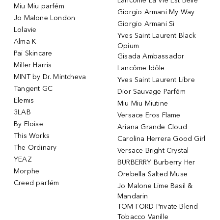
Lancôme La Vie Est Belle
Miu Miu parfém
Giorgio Armani My Way
Jo Malone London
Giorgio Armani Sì
Lolavie
Yves Saint Laurent Black
Alma K
Opium
Pai Skincare
Gisada Ambassador
Miller Harris
Lancôme Idôle
MINT by Dr. Mintcheva
Yves Saint Laurent Libre
Tangent GC
Dior Sauvage Parfém
Elemis
Miu Miu Miutine
3LAB
Versace Eros Flame
By Eloise
Ariana Grande Cloud
This Works
Carolina Herrera Good Girl
The Ordinary
Versace Bright Crystal
YEAZ
BURBERRY Burberry Her
Morphe
Orebella Salted Muse
Creed parfém
Jo Malone Lime Basil &
Mandarin
TOM FORD Private Blend
Tobacco Vanille