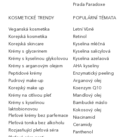
Prada Paradoxe
KOSMETICKÉ TRENDY
POPULÁRNÍ TÉMATA
Veganská kosmetika
Letní Vůně
Korejská kosmetika
Retinol
Korejská skincare
Kyselina mléčná
Krémy s glycerinem
Kyselina salicylová
Krémy s kyselinou glykolovou
Kyselina azelaová
Krémy s arganovým olejem
AHA kyseliny
Peptidové krémy
Enzymatický peeling
Pudrový make-up
Arganový olej
Korejský make up
Koenzym Q10
Krémy na citlivou pleť
Mandlový olej
Krémy s kyselinou
Bambucké máslo
laktobionovou
Kokosový olej
Pleťové krémy bez parfemace
Niacinamid
Pleťová tonika bez alkoholu
Ceramidy
Rozjasňující pleťová séra
Panthenol