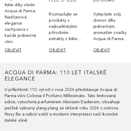
PÉČE O TĚLO
DO DOMU
Itálie díky vůním
Acqua di Parma.
Rozmazlujte se
Vylepšete svůj
Nadčasová
produkty s
domov díky
elegance
nejkvalitnějšími
jedinečným
zachycena v
přírodními
aromatům značky
každé jedinečné
extrakty z Itálie…
Acqua di Parma.
vůni.
OBJEVIT
OBJEVIT
OBJEVIT
ACQUA DI PARMA: 110 LET ITALSKÉ
ELEGANCE
U příležitosti 110. výročí v roce 2026 představuje Acqua di
Parma vůni Colonia il Profumo Millesimato. Tato limitovaná
edice, vytvořená parfumérem Alexisem Dadierem, obsahuje
pečlivě vybraný ylang-ylang ze sklizně roku 2024 z ostrova
Nosy Be a nabízí svěží a moderní interpretaci naší ikonické
italské vůně.