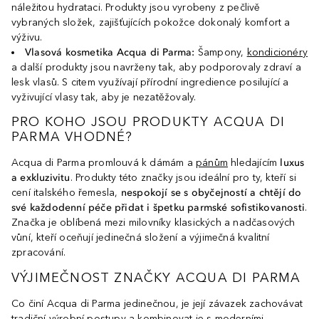
náležitou hydrataci. Produkty jsou vyrobeny z pečlivě
vybraných složek, zajišťujících pokožce dokonalý komfort a
výživu.
Vlasová kosmetika Acqua di Parma:
Šampony,
kondicionéry
a další produkty jsou navrženy tak, aby podporovaly zdraví a
lesk vlasů. S citem využívají přírodní ingredience posilující a
vyživující vlasy tak, aby je nezatěžovaly.
PRO KOHO JSOU PRODUKTY ACQUA DI
PARMA VHODNÉ?
Acqua di Parma promlouvá k dámám a
pánům
hledajícím
luxus
a exkluzivitu
. Produkty této značky jsou ideální pro ty, kteří si
cení italského řemesla,
nespokojí se s obyčejností a chtějí do
své každodenní péče přidat i špetku parmské sofistikovanosti
.
Značka je oblíbená mezi milovníky klasických a nadčasových
vůní, kteří oceňují jedinečná složení a výjimečná kvalitní
zpracování.
VÝJIMEČNOST ZNAČKY ACQUA DI PARMA
Co činí Acqua di Parma jedinečnou, je její závazek zachovávat
tradiční výrobní postupy a kombinovat je s moderními