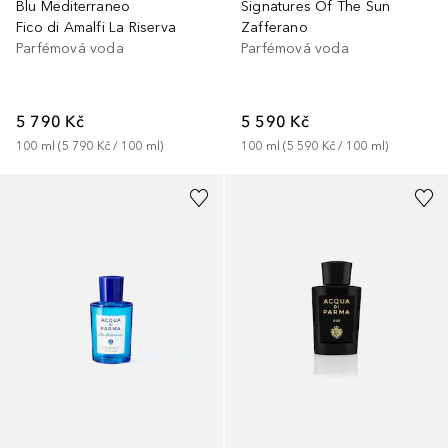
Blu Mediterraneo
Signatures Of The Sun
Fico di Amalfi La Riserva
Zafferano
Parfémová voda
Parfémová voda
5 790 Kč
5 590 Kč
100
ml
 (
5 790 Kč
 / 
100
ml
)
100
ml
 (
5 590 Kč
 / 
100
ml
)