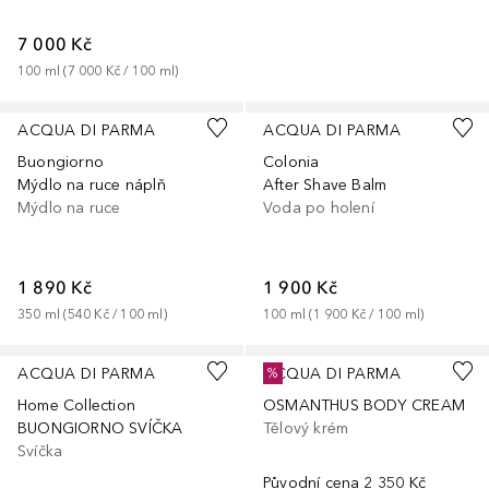
7 000 Kč
100
ml
 (
7 000 Kč
 / 
100
ml
)
ACQUA DI PARMA
ACQUA DI PARMA
Buongiorno
Colonia
Mýdlo na ruce náplň
After Shave Balm
Mýdlo na ruce
Voda po holení
1 890 Kč
1 900 Kč
350
ml
 (
540 Kč
 / 
100
ml
)
100
ml
 (
1 900 Kč
 / 
100
ml
)
ACQUA DI PARMA
ACQUA DI PARMA
%
Home Collection
OSMANTHUS BODY CREAM
BUONGIORNO SVÍČKA
Tělový krém
Svíčka
Původní cena
2 350 Kč