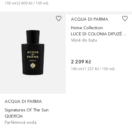
100
ml
 (
2 800 Kč
 / 
100
ml
)
ACQUA DI PARMA
Home Collection
LUCE DI COLONIA DIFUZÉR AROMATICKÝ
Vůně do bytu
2 209 Kč
180
ml
 (
1 227 Kč
 / 
100
ml
)
ACQUA DI PARMA
Signatures Of The Sun
QUERCIA
Parfémová voda