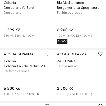
Colonia
Blu Mediterraneo
Deodorant Ve Spreji
Bergamotto La Spugnatura
Deodorant
Parfémová voda
1 299 Kč
6 900 Kč
150
ml
 (
866 Kč
 / 
100
ml
)
100
ml
 (
6 900 Kč
 / 
100
ml
)
NOVÝ
ACQUA DI PARMA
ACQUA DI PARMA
Colonia
ZAFFERANO
Colonia Eau de Parfum Millesimato
Tělové mléko
Parfémová voda
6 500 Kč
2 500 Kč
100
ml
 (
6 500 Kč
 / 
100
ml
)
150
ml
 (
1 667 Kč
 / 
100
ml
)