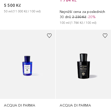
1 784 Kč
5 500 Kč
50
ml
 (
11 000 Kč
 / 
100
ml
)
Nejnižší cena za posledních
30 dnů
2 230 Kč
-20%
100
ml
 (
1 784 Kč
 / 
100
ml
)
ACQUA DI PARMA
ACQUA DI PARMA