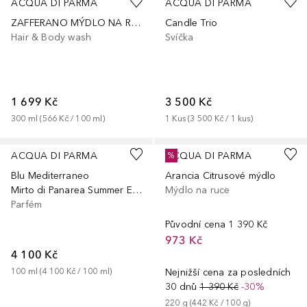
ACQUA DI PARMA
ACQUA DI PARMA
ZAFFERANO MÝDLO NA RUCE A TĚLO
Candle Trio
Hair & Body wash
Svíčka
1 699 Kč
3 500 Kč
300
ml
 (
566 Kč
 / 
100
ml
)
1
Kus
 (
3 500 Kč
 / 
1
kus
)
ACQUA DI PARMA
ACQUA DI PARMA
%
Blu Mediterraneo
Arancia Citrusové mýdlo
Mirto di Panarea Summer Edition
Mýdlo na ruce
Parfém
Původní cena
1 390 Kč
973 Kč
4 100 Kč
100
ml
 (
4 100 Kč
 / 
100
ml
)
Nejnižší cena za posledních
30 dnů
1 390 Kč
-30%
220
g
 (
442 Kč
 / 
100
g
)