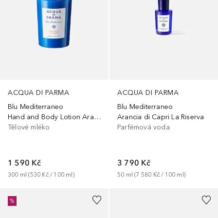
ACQUA DI PARMA
ACQUA DI PARMA
Blu Mediterraneo
Blu Mediterraneo
Hand and Body Lotion Arancia di Capri
Arancia di Capri La Riserva
Tělové mléko
Parfémová voda
1 590 Kč
3 790 Kč
300
ml
 (
530 Kč
 / 
100
ml
)
50
ml
 (
7 580 Kč
 / 
100
ml
)
%