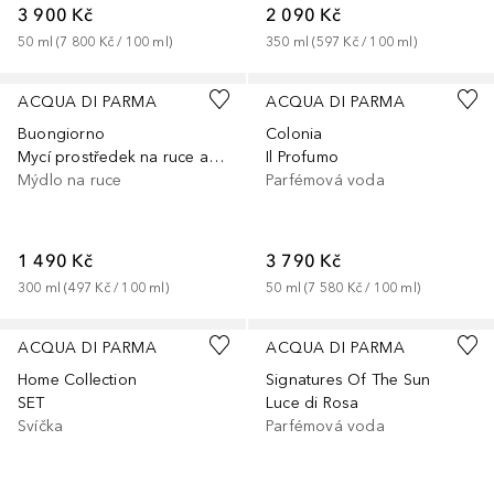
3 900 Kč
2 090 Kč
50
ml
 (
7 800 Kč
 / 
100
ml
)
350
ml
 (
597 Kč
 / 
100
ml
)
ACQUA DI PARMA
ACQUA DI PARMA
Buongiorno
Colonia
Mycí prostředek na ruce a tělo
Il Profumo
Mýdlo na ruce
Parfémová voda
1 490 Kč
3 790 Kč
300
ml
 (
497 Kč
 / 
100
ml
)
50
ml
 (
7 580 Kč
 / 
100
ml
)
ACQUA DI PARMA
ACQUA DI PARMA
Home Collection
Signatures Of The Sun
SET
Luce di Rosa
Svíčka
Parfémová voda