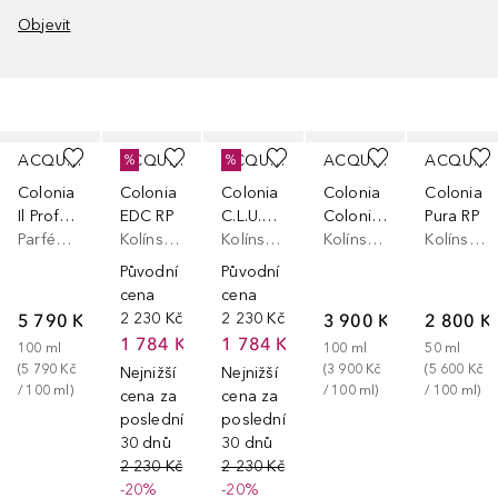
Objevit
Přeskočit
ACQUA DI PARMA
ACQUA DI PARMA
ACQUA DI PARMA
ACQUA DI PARMA
ACQUA DI PARMA
%
%
Colonia
Colonia
Colonia
Colonia
Colonia
Il Profumo
EDC RP
C.L.U.B. RP
Colonia Essenza
Pura RP
Parfémová voda
Kolínská voda
Kolínská voda
Kolínská voda
Kolínská voda
Původní
Původní
cena
cena
5 790 Kč
2 230 Kč
2 230 Kč
3 900 Kč
2 800 K
1 784 Kč
1 784 Kč
100
ml
100
ml
50
ml
(
5 790 Kč
(
3 900 Kč
(
5 600 Kč
Nejnižší
Nejnižší
/ 
100
ml
)
/ 
100
ml
)
/ 
100
ml
)
cena za
cena za
posledních
posledních
30 dnů
30 dnů
2 230 Kč
2 230 Kč
-20%
-20%