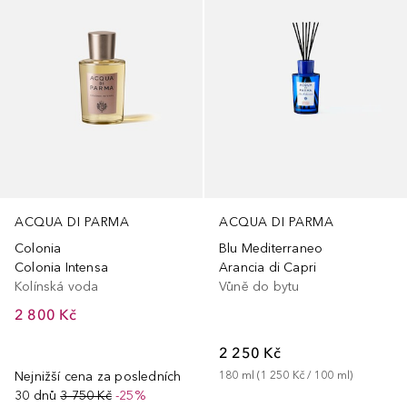
ACQUA DI PARMA
ACQUA DI PARMA
Colonia
Blu Mediterraneo
Colonia Intensa
Arancia di Capri
Kolínská voda
Vůně do bytu
2 800 Kč
2 250 Kč
Nejnižší cena za posledních
180
ml
 (
1 250 Kč
 / 
100
ml
)
30 dnů
3 750 Kč
-25%