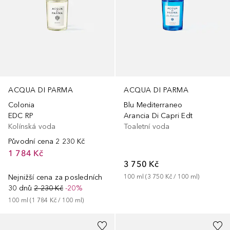
ACQUA DI PARMA
ACQUA DI PARMA
Colonia
Blu Mediterraneo
EDC RP
Arancia Di Capri Edt
Kolínská voda
Toaletní voda
Původní cena
2 230 Kč
1 784 Kč
3 750 Kč
Nejnižší cena za posledních
100
ml
 (
3 750 Kč
 / 
100
ml
)
30 dnů
2 230 Kč
-20%
100
ml
 (
1 784 Kč
 / 
100
ml
)