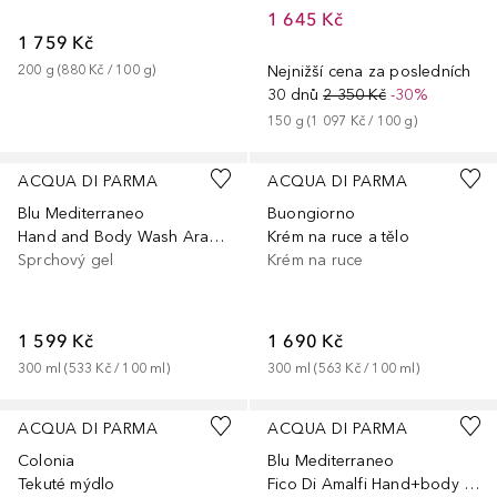
1 645 Kč
1 759 Kč
200
g
 (
880 Kč
 / 
100
g
)
Nejnižší cena za posledních
30 dnů
2 350 Kč
-30%
150
g
 (
1 097 Kč
 / 
100
g
)
ACQUA DI PARMA
ACQUA DI PARMA
Blu Mediterraneo
Buongiorno
Hand and Body Wash Arancia di Capri
Krém na ruce a tělo
Sprchový gel
Krém na ruce
1 599 Kč
1 690 Kč
300
ml
 (
533 Kč
 / 
100
ml
)
300
ml
 (
563 Kč
 / 
100
ml
)
ACQUA DI PARMA
ACQUA DI PARMA
Colonia
Blu Mediterraneo
Tekuté mýdlo
Fico Di Amalfi Hand+body Lotion