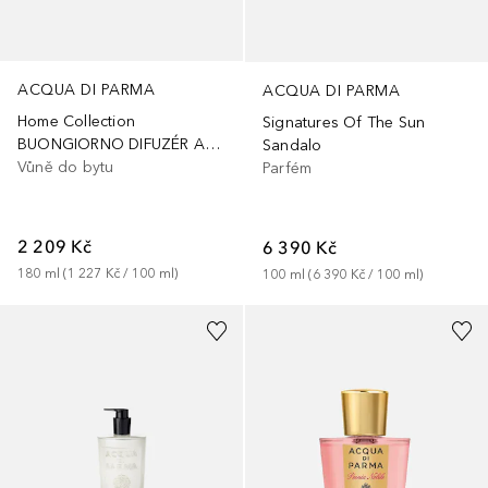
ACQUA DI PARMA
ACQUA DI PARMA
Home Collection
Signatures Of The Sun
BUONGIORNO DIFUZÉR AROMATICKÝ
Sandalo
Vůně do bytu
Parfém
2 209 Kč
6 390 Kč
180
ml
 (
1 227 Kč
 / 
100
ml
)
100
ml
 (
6 390 Kč
 / 
100
ml
)