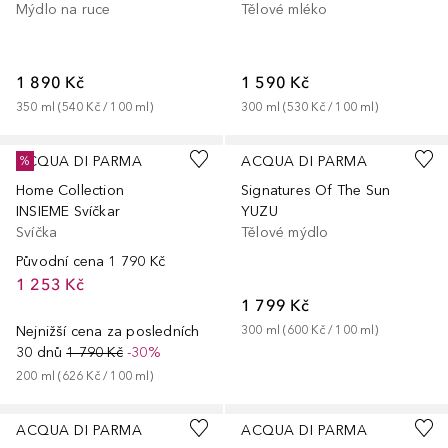
Mýdlo na ruce
Tělové mléko
1 890 Kč
1 590 Kč
350
ml
 (
540 Kč
 / 
100
ml
)
300
ml
 (
530 Kč
 / 
100
ml
)
ACQUA DI PARMA
ACQUA DI PARMA
%
Home Collection
Signatures Of The Sun
INSIEME Svíčkar
YUZU
Svíčka
Tělové mýdlo
Původní cena
1 790 Kč
1 253 Kč
1 799 Kč
Nejnižší cena za posledních
300
ml
 (
600 Kč
 / 
100
ml
)
30 dnů
1 790 Kč
-30%
200
ml
 (
626 Kč
 / 
100
ml
)
ACQUA DI PARMA
ACQUA DI PARMA