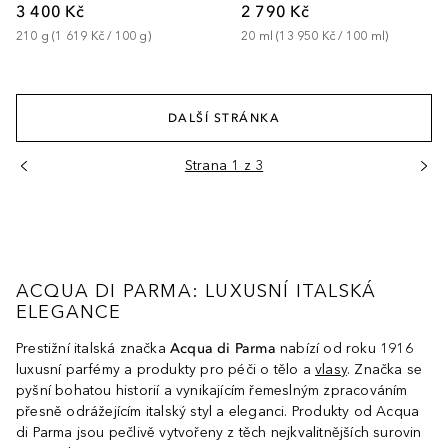
3 400 Kč
2 790 Kč
210
g
 (
1 619 Kč
 / 
100
g
)
20
ml
 (
13 950 Kč
 / 
100
ml
)
DALŠÍ STRÁNKA
Strana 1 z 3
ACQUA DI PARMA: LUXUSNÍ ITALSKÁ
ELEGANCE
Prestižní italská značka
Acqua di Parma
nabízí od roku 1916
luxusní parfémy a produkty pro péči o tělo a
vlasy
. Značka se
pyšní bohatou historií a vynikajícím řemeslným zpracováním
přesně odrážejícím italský styl a eleganci. Produkty od Acqua
di Parma jsou pečlivě vytvořeny z těch nejkvalitnějších surovin