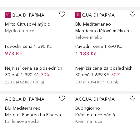
ACQUA DI PARMA
ACQUA DI PARMA
%
%
Mirto Citrusové mýdlo
Blu Mediterraneo
Mýdlo na ruce
Mandarino tělové mléko na ruce a tělo
Tělové mléko
Původní cena
1 390 Kč
Původní cena
1 690 Kč
973 Kč
1 183 Kč
Nejnižší cena za posledních
Nejnižší cena za posledních
30 dnů
1 390 Kč
-30%
30 dnů
1 699 Kč
-30%
220
g
 (
442 Kč
 / 
100
g
)
300
ml
 (
394 Kč
 / 
100
ml
)
ACQUA DI PARMA
ACQUA DI PARMA
Blu Mediterraneo
Buongiorno
Mirto di Panarea La Riserva
Krém na ruce náplň
Parfémová voda
Krém na ruce