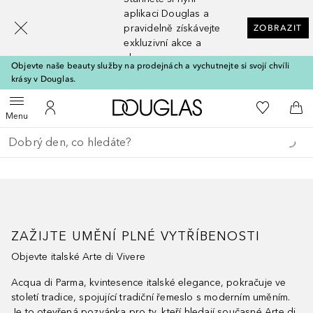
[navigation.slideout.screenreader]
aplikaci Douglas a
pravidelně získávejte
ZOBRAZIT
exkluzivní akce a
slevy
Objevte naše beauty služby na prodejnách a vychutnejte si svojí chvíli
krásy v Douglas.
Domů
K mému se
Otevřít menu
K mému účtu
Do 
Menu
Vraťte se
Proveďte vyhledávání
ZAŽIJTE UMĚNÍ PLNÉ VYTŘÍBENOSTI
Objevte italské Arte di Vivere
Acqua di Parma, kvintesence italské elegance, pokračuje ve
století tradice, spojující tradiční řemeslo s moderním uměním.
Je to otevřená pozvánka pro ty, kteří hledají současné Arte di