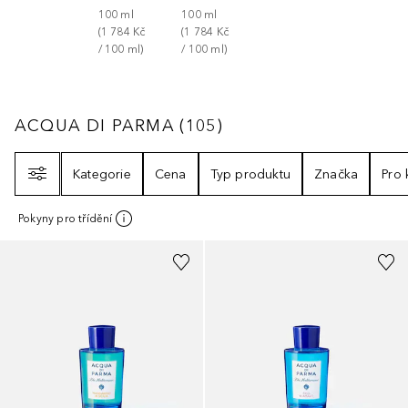
100
ml
100
ml
(
1 784 Kč
(
1 784 Kč
/ 
100
ml
)
/ 
100
ml
)
ACQUA DI PARMA
105
VÝSLEDKY
ACQUA DI PARMA
(
105
)
Filtr
Kategorie
Cena
Typ produktu
Značka
Pro
Pokyny pro třídění