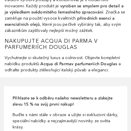
inovacemi. Každý produkt je
vyroben se smyslem pro detail a
je výsledkem svědomitého řemeslného zpracování
. Značka se
zaměřuje na použití vysoce kvalitních
přírodních esencí a
esenciálních olejů
, které jsou pečlivě vybírány tak, aby svým
zákazníkům zajišťovaly nejlepší možný zážitek.
NAKUPUJTE ACQUA DI PARMA V
PARFUMERIÍCH DOUGLAS
Vychutnejte si skutečný luxus a oslnivost. Objevte kompletní
nabídku produktů
Acqua di Parma
v parfumeriích Douglas
a
odhalte produkty ztělesňující italský půvab a eleganci.
Přihlaste se k odběru našeho newsletteru a získejte
slevu 15 % na svůj první nákup!
Buďte s námi stále v obraze a užijte si exkluzivní dárky,
speciální nabídky a nejzajímavější novinky ze světa
krásy.