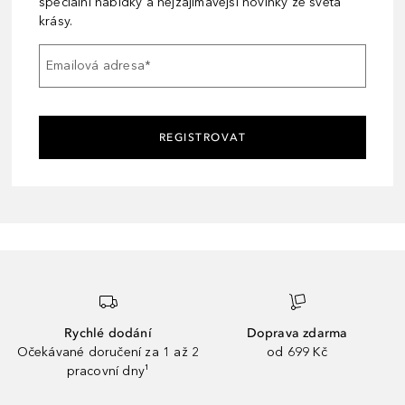
speciální nabídky a nejzajímavější novinky ze světa
krásy.
Emailová adresa
*
REGISTROVAT
Rychlé dodání
Doprava zdarma
Očekávané doručení za 1 až 2
od 699 Kč
pracovní dny¹