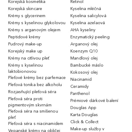
Korejská kosmetika
Retinol
Korejská skincare
Kyselina mléčná
Krémy s glycerinem
Kyselina salicylová
Krémy s kyselinou glykolovou
Kyselina azelaová
Krémy s arganovým olejem
AHA kyseliny
Peptidové krémy
Enzymatický peeling
Pudrový make-up
Arganový olej
Korejský make up
Koenzym Q10
Krémy na citlivou pleť
Mandlový olej
Krémy s kyselinou
Bambucké máslo
laktobionovou
Kokosový olej
Pleťové krémy bez parfemace
Niacinamid
Pleťová tonika bez alkoholu
Ceramidy
Rozjasňující pleťová séra
Panthenol
Pleťová séra proti
Prémiové dárkové balení
pigmentovým skvrnám
Douglas App
Pleťová séra na smíšenou
Karta Douglas
pleť
Click & Collect
Pleťová séra s niacinamidem
Make-up služby v
Veganské krémy na obličej