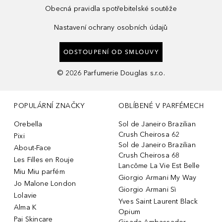
Obecná pravidla spotřebitelské soutěže
Nastavení ochrany osobních údajů
ODSTOUPENÍ OD SMLOUVY
©
2026
Parfumerie Douglas s.r.o.
POPULÁRNÍ ZNAČKY
OBLÍBENÉ V PARFÉMECH
Orebella
Sol de Janeiro Brazilian
Crush Cheirosa 62
Pixi
Sol de Janeiro Brazilian
About-Face
Crush Cheirosa 68
Les Filles en Rouje
Lancôme La Vie Est Belle
Miu Miu parfém
Giorgio Armani My Way
Jo Malone London
Giorgio Armani Sì
Lolavie
Yves Saint Laurent Black
Alma K
Opium
Pai Skincare