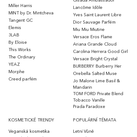
Gisada Ambassador
Miller Harris
Lancôme Idôle
MINT by Dr. Mintcheva
Yves Saint Laurent Libre
Tangent GC
Dior Sauvage Parfém
Elemis
Miu Miu Miutine
3LAB
Versace Eros Flame
By Eloise
Ariana Grande Cloud
This Works
Carolina Herrera Good Girl
The Ordinary
Versace Bright Crystal
YEAZ
BURBERRY Burberry Her
Morphe
Orebella Salted Muse
Creed parfém
Jo Malone Lime Basil &
Mandarin
TOM FORD Private Blend
Tobacco Vanille
Prada Paradoxe
KOSMETICKÉ TRENDY
POPULÁRNÍ TÉMATA
Veganská kosmetika
Letní Vůně