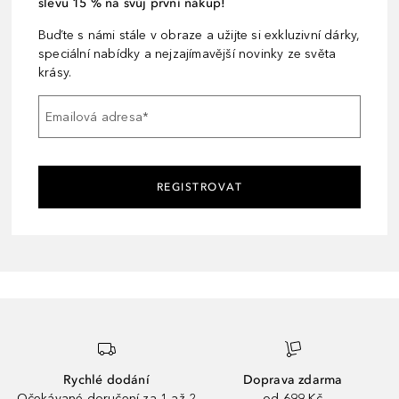
slevu 15 % na svůj první nákup!
Buďte s námi stále v obraze a užijte si exkluzivní dárky,
speciální nabídky a nejzajímavější novinky ze světa
krásy.
Emailová adresa
*
REGISTROVAT
Rychlé dodání
Doprava zdarma
Očekávané doručení za 1 až 2
od 699 Kč