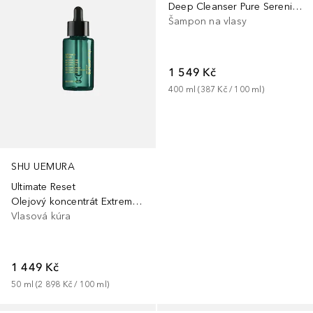
Deep Cleanser Pure Serenity Shampoo
Šampon na vlasy
1 549 Kč
400
ml
 (
387 Kč
 / 
100
ml
)
SHU UEMURA
Ultimate Reset
Olejový koncentrát Extreme Repair s tetrapeptidem
Vlasová kúra
1 449 Kč
50
ml
 (
2 898 Kč
 / 
100
ml
)