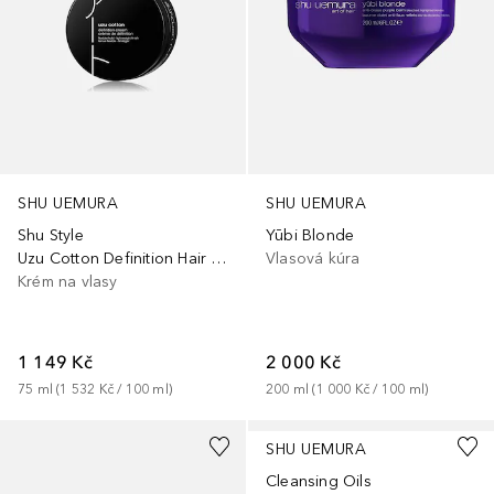
SHU UEMURA
SHU UEMURA
Shu Style
Yūbi Blonde
Uzu Cotton Definition Hair Cream
Vlasová kúra
Krém na vlasy
1 149 Kč
2 000 Kč
75
ml
 (
1 532 Kč
 / 
100
ml
)
200
ml
 (
1 000 Kč
 / 
100
ml
)
SHU UEMURA
Cleansing Oils