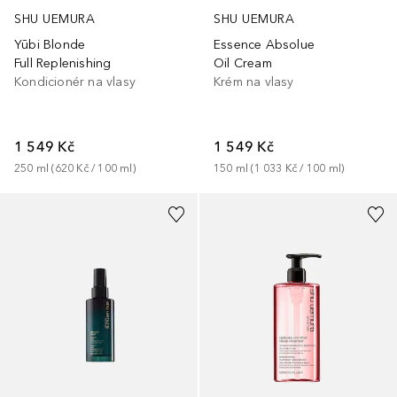
SHU UEMURA
SHU UEMURA
Yūbi Blonde
Essence Absolue
Full Replenishing
Oil Cream
Kondicionér na vlasy
Krém na vlasy
1 549 Kč
1 549 Kč
250
ml
 (
620 Kč
 / 
100
ml
)
150
ml
 (
1 033 Kč
 / 
100
ml
)