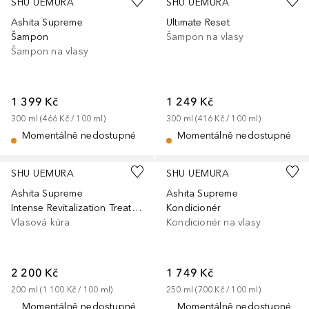
SHU UEMURA
SHU UEMURA
Ashita Supreme
Ultimate Reset
Šampon
Šampon na vlasy
Šampon na vlasy
1 399 Kč
1 249 Kč
300
ml
 (
466 Kč
 / 
100
ml
)
300
ml
 (
416 Kč
 / 
100
ml
)
Momentálně nedostupné
Momentálně nedostupné
SHU UEMURA
SHU UEMURA
Ashita Supreme
Ashita Supreme
Intense Revitalization Treatment
Kondicionér
Vlasová kúra
Kondicionér na vlasy
2 200 Kč
1 749 Kč
200
ml
 (
1 100 Kč
 / 
100
ml
)
250
ml
 (
700 Kč
 / 
100
ml
)
Momentálně nedostupné
Momentálně nedostupné