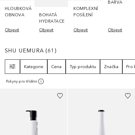
BARVA
HLOUBKOVÁ
KOMPLEXNÍ
OBNOVA
BOHATÁ
POSÍLENÍ
HYDRATACE
Objevit
Objevit
Objevit
Objevit
SHU UEMURA
61
VÝSLEDKY
SHU UEMURA
(
61
)
Filtr
Kategorie
Cena
Typ produktu
Značka
Pro
Pokyny pro třídění