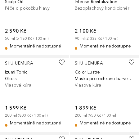
Scalp Oil
Intense Revitalization
Péče o pokožku hlavy
Bezoplachový kondicionér
2 590 Kč
2 100 Kč
50
ml
 (
5 180 Kč
 / 
100
ml
)
90
ml
 (
2 333 Kč
 / 
100
ml
)
Momentálně nedostupné
Momentálně nedostupné
SHU UEMURA
SHU UEMURA
Izumi Tonic
Color Lustre
Gloss
Maska pro ochranu barvených vlasů
Vlasová kúra
Vlasová kúra
1 599 Kč
1 899 Kč
200
ml
 (
800 Kč
 / 
100
ml
)
200
ml
 (
950 Kč
 / 
100
ml
)
Momentálně nedostupné
Momentálně nedostupné