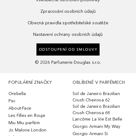
Zpracování osobních údajů
Obecná pravidla spotřebitelské soutěže
Nastavení ochrany osobních údajů
ODSTOUPENÍ OD SMLOUVY
©
2026
Parfumerie Douglas s.r.o.
POPULÁRNÍ ZNAČKY
OBLÍBENÉ V PARFÉMECH
Orebella
Sol de Janeiro Brazilian
Crush Cheirosa 62
Pixi
Sol de Janeiro Brazilian
About-Face
Crush Cheirosa 68
Les Filles en Rouje
Lancôme La Vie Est Belle
Miu Miu parfém
Giorgio Armani My Way
Jo Malone London
Giorgio Armani Sì