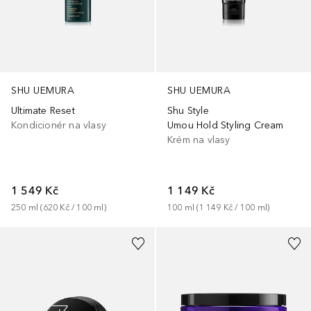
SHU UEMURA
SHU UEMURA
Ultimate Reset
Shu Style
Kondicionér na vlasy
Umou Hold Styling Cream
Krém na vlasy
1 549 Kč
1 149 Kč
250
ml
 (
620 Kč
 / 
100
ml
)
100
ml
 (
1 149 Kč
 / 
100
ml
)