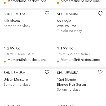
Momentálně nedostupné
Momentálně nedostupné
SHU UEMURA
SHU UEMURA
Silk Bloom
Shu Style
Šampon na vlasy
Awa Volume
Tužidlo na vlasy
1 249 Kč
1 199 Kč
300
ml
 (
416 Kč
 / 
100
ml
)
150
ml
 (
799 Kč
 / 
100
ml
)
Momentálně nedostupné
Momentálně nedostupné
SHU UEMURA
SHU UEMURA
Urban Moisture
Yūbi Blonde
Šampon na vlasy
Blonde Hair Serum
Sérum na vlasy