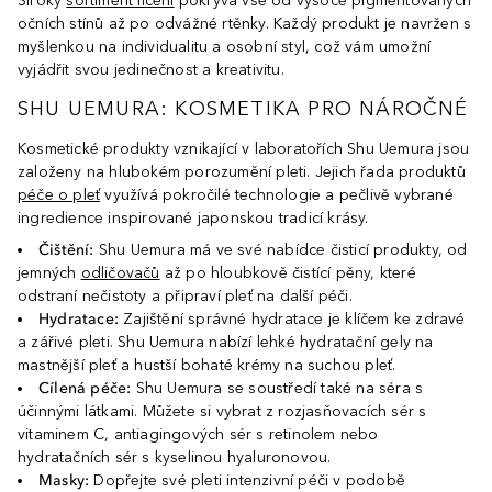
Široký
sortiment líčení
pokrývá vše od vysoce pigmentovaných
očních stínů až po odvážné rtěnky. Každý produkt je navržen s
myšlenkou na individualitu a osobní styl, což vám umožní
vyjádřit svou jedinečnost a kreativitu.
SHU UEMURA: KOSMETIKA PRO NÁROČNÉ
Kosmetické produkty vznikající v laboratořích Shu Uemura jsou
založeny na hlubokém porozumění pleti. Jejich řada produktů
péče o pleť
využívá pokročilé technologie a pečlivě vybrané
ingredience inspirované japonskou tradicí krásy.
Čištění:
Shu Uemura má ve své nabídce čisticí produkty, od
jemných
odličovačů
až po hloubkově čistící pěny, které
odstraní nečistoty a připraví pleť na další péči.
Hydratace:
Zajištění správné hydratace je klíčem ke zdravé
a zářivé pleti. Shu Uemura nabízí lehké hydratační gely na
mastnější pleť a hustší bohaté krémy na suchou pleť.
Cílená péče:
Shu Uemura se soustředí také na séra s
účinnými látkami. Můžete si vybrat z rozjasňovacích sér s
vitaminem C, antiagingových sér s retinolem nebo
hydratačních sér s kyselinou hyaluronovou.
Masky:
Dopřejte své pleti intenzivní péči v podobě