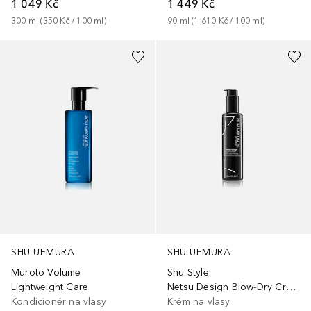
1 049 Kč
1 449 Kč
300
ml
 (
350 Kč
 / 
100
ml
)
90
ml
 (
1 610 Kč
 / 
100
ml
)
SHU UEMURA
SHU UEMURA
Muroto Volume
Shu Style
Lightweight Care
Netsu Design Blow-Dry Cream
Kondicionér na vlasy
Krém na vlasy