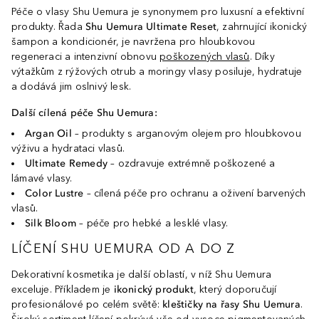
Péče o vlasy Shu Uemura je synonymem pro luxusní a efektivní
produkty. Řada
Shu Uemura Ultimate Reset
, zahrnující ikonický
šampon a kondicionér, je navržena pro hloubkovou
regeneraci a intenzivní obnovu
poškozených vlasů
. Díky
výtažkům z rýžových otrub a moringy vlasy posiluje, hydratuje
a dodává jim oslnivý lesk.
Další cílená péče Shu Uemura:
Argan Oil
– produkty s arganovým olejem pro hloubkovou
výživu a hydrataci vlasů.
Ultimate Remedy
– ozdravuje extrémně poškozené a
lámavé vlasy.
Color Lustre
– cílená péče pro ochranu a oživení barvených
vlasů.
Silk Bloom
– péče pro hebké a lesklé vlasy.
LÍČENÍ SHU UEMURA OD A DO Z
Dekorativní kosmetika je další oblastí, v níž Shu Uemura
exceluje. Příkladem je
ikonický produkt
, který doporučují
profesionálové po celém světě:
kleštičky na řasy Shu Uemura
.