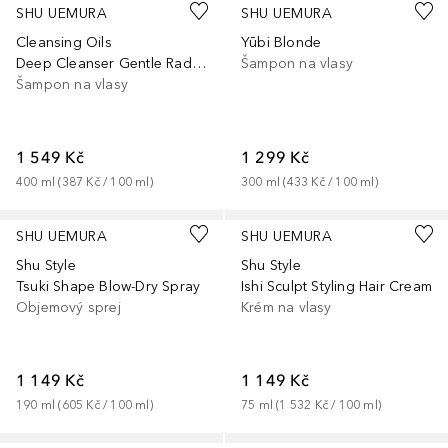
SHU UEMURA
SHU UEMURA
Cleansing Oils
Yūbi Blonde
Deep Cleanser Gentle Radiance Shampoo
Šampon na vlasy
Šampon na vlasy
1 549 Kč
1 299 Kč
400
ml
 (
387 Kč
 / 
100
ml
)
300
ml
 (
433 Kč
 / 
100
ml
)
SHU UEMURA
SHU UEMURA
Shu Style
Shu Style
Tsuki Shape Blow-Dry Spray
Ishi Sculpt Styling Hair Cream
Objemový sprej
Krém na vlasy
1 149 Kč
1 149 Kč
190
ml
 (
605 Kč
 / 
100
ml
)
75
ml
 (
1 532 Kč
 / 
100
ml
)