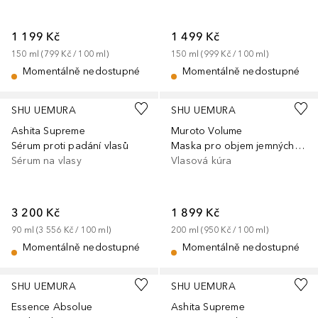
1 199 Kč
1 499 Kč
150
ml
 (
799 Kč
 / 
100
ml
)
150
ml
 (
999 Kč
 / 
100
ml
)
Momentálně nedostupné
Momentálně nedostupné
SHU UEMURA
SHU UEMURA
Ashita Supreme
Muroto Volume
Sérum proti padání vlasů
Maska pro objem jemných vlasů
Sérum na vlasy
Vlasová kúra
3 200 Kč
1 899 Kč
90
ml
 (
3 556 Kč
 / 
100
ml
)
200
ml
 (
950 Kč
 / 
100
ml
)
Momentálně nedostupné
Momentálně nedostupné
SHU UEMURA
SHU UEMURA
Essence Absolue
Ashita Supreme