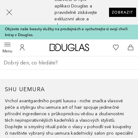
[navigation.slideout.screenreader]
aplikaci Douglas a
pravidelně získávejte
ZOBRAZIT
exkluzivní akce a
slevy
Objevte naše beauty služby na prodejnách a vychutnejte si svojí chvíli
krásy v Douglas.
Domů
K mému se
Otevřít menu
K mému účtu
Do 
Menu
Vraťte se
Proveďte vyhledávání
SHU UEMURA
Vrchol avantgardního pojetí luxusu - niche značka vlasové
péče a stylingu shu uemura art of hair spojuje jedinečné
přírodní ingredience s průkopnickou vědou a zkušenostmi
těch nejinspirativnějších kadeřníků a vlasových stylistů.
Dopřejte si smyslný rituál péče o vlasy v pohodlí své koupelny
či navštivte vybraný shu uemura kadeřnický salon pro speciální