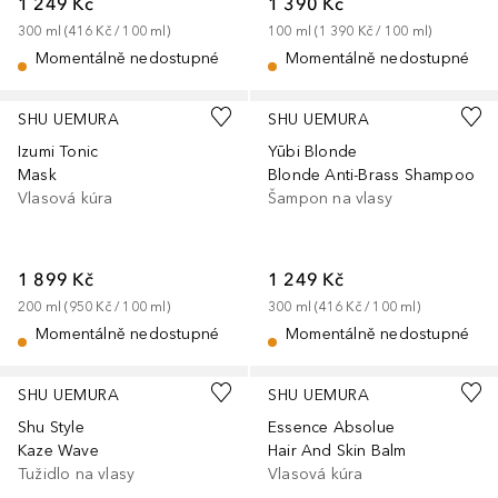
1 249 Kč
1 390 Kč
300
ml
 (
416 Kč
 / 
100
ml
)
100
ml
 (
1 390 Kč
 / 
100
ml
)
Momentálně nedostupné
Momentálně nedostupné
SHU UEMURA
SHU UEMURA
Izumi Tonic
Yūbi Blonde
Mask
Blonde Anti-Brass Shampoo
Vlasová kúra
Šampon na vlasy
1 899 Kč
1 249 Kč
200
ml
 (
950 Kč
 / 
100
ml
)
300
ml
 (
416 Kč
 / 
100
ml
)
Momentálně nedostupné
Momentálně nedostupné
SHU UEMURA
SHU UEMURA
Shu Style
Essence Absolue
Kaze Wave
Hair And Skin Balm
Tužidlo na vlasy
Vlasová kúra