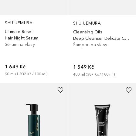
SHU UEMURA
SHU UEMURA
Ultimate Reset
Cleansing Oils
Hair Night Serum
Deep Cleanser Delicate Comfort Shampoo
Sérum na vlasy
Šampon na vlasy
1 649 Kč
1 549 Kč
90
ml
 (
1 832 Kč
 / 
100
ml
)
400
ml
 (
387 Kč
 / 
100
ml
)