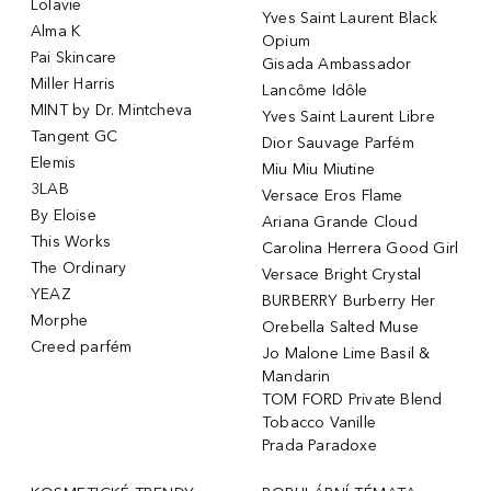
Lolavie
Yves Saint Laurent Black
Alma K
Opium
Pai Skincare
Gisada Ambassador
Miller Harris
Lancôme Idôle
MINT by Dr. Mintcheva
Yves Saint Laurent Libre
Tangent GC
Dior Sauvage Parfém
Elemis
Miu Miu Miutine
3LAB
Versace Eros Flame
By Eloise
Ariana Grande Cloud
This Works
Carolina Herrera Good Girl
The Ordinary
Versace Bright Crystal
YEAZ
BURBERRY Burberry Her
Morphe
Orebella Salted Muse
Creed parfém
Jo Malone Lime Basil &
Mandarin
TOM FORD Private Blend
Tobacco Vanille
Prada Paradoxe