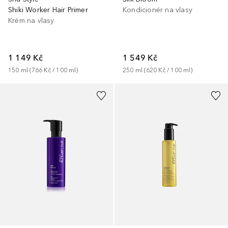
Shiki Worker Hair Primer
Kondicionér na vlasy
Krém na vlasy
1 149 Kč
1 549 Kč
150
ml
 (
766 Kč
 / 
100
ml
)
250
ml
 (
620 Kč
 / 
100
ml
)