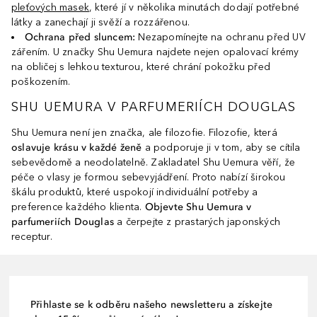
pleťových masek
, které jí v několika minutách dodají potřebné
látky a zanechají ji svěží a rozzářenou.
Ochrana před sluncem:
Nezapomínejte na ochranu před UV
zářením. U značky Shu Uemura najdete nejen opalovací krémy
na obličej s lehkou texturou, které chrání pokožku před
poškozením.
SHU UEMURA V PARFUMERIÍCH DOUGLAS
Shu Uemura není jen značka, ale filozofie. Filozofie, která
oslavuje krásu v každé ženě
a podporuje ji v tom, aby se cítila
sebevědomě a neodolatelně. Zakladatel Shu Uemura věří, že
péče o vlasy je formou sebevyjádření. Proto nabízí širokou
škálu produktů, které uspokojí individuální potřeby a
preference každého klienta.
Objevte Shu Uemura v
parfumeriích Douglas
a čerpejte z prastarých japonských
receptur.
Přihlaste se k odběru našeho newsletteru a získejte