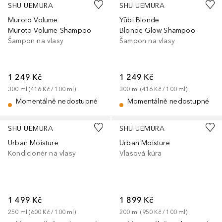
SHU UEMURA
SHU UEMURA
Muroto Volume
Yūbi Blonde
Muroto Volume Shampoo
Blonde Glow Shampoo
Šampon na vlasy
Šampon na vlasy
1 249 Kč
1 249 Kč
300
ml
 (
416 Kč
 / 
100
ml
)
300
ml
 (
416 Kč
 / 
100
ml
)
Momentálně nedostupné
Momentálně nedostupné
SHU UEMURA
SHU UEMURA
Urban Moisture
Urban Moisture
Kondicionér na vlasy
Vlasová kúra
1 499 Kč
1 899 Kč
250
ml
 (
600 Kč
 / 
100
ml
)
200
ml
 (
950 Kč
 / 
100
ml
)