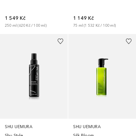
1 549 Kč
1 149 Kč
250
ml
 (
620 Kč
 / 
100
ml
)
75
ml
 (
1 532 Kč
 / 
100
ml
)
SHU UEMURA
SHU UEMURA
Shu Style
Silk Bloom