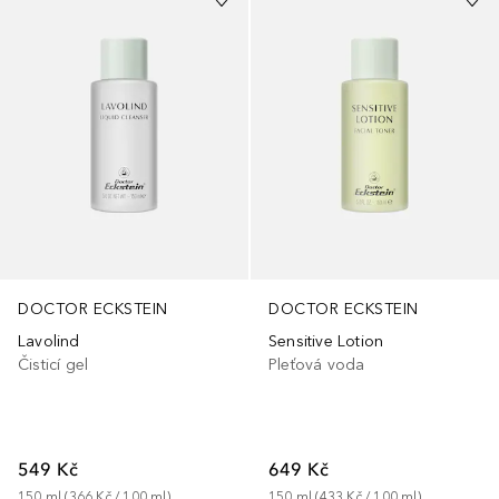
DOCTOR ECKSTEIN
DOCTOR ECKSTEIN
Lavolind
Sensitive Lotion
Čisticí gel
Pleťová voda
549 Kč
649 Kč
150
ml
 (
366 Kč
 / 
100
ml
)
150
ml
 (
433 Kč
 / 
100
ml
)