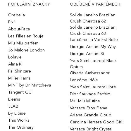
POPULÁRNÍ ZNAČKY
OBLÍBENÉ V PARFÉMECH
Orebella
Sol de Janeiro Brazilian
Crush Cheirosa 62
Pixi
Sol de Janeiro Brazilian
About-Face
Crush Cheirosa 68
Les Filles en Rouje
Lancôme La Vie Est Belle
Miu Miu parfém
Giorgio Armani My Way
Jo Malone London
Giorgio Armani Sì
Lolavie
Yves Saint Laurent Black
Alma K
Opium
Pai Skincare
Gisada Ambassador
Miller Harris
Lancôme Idôle
MINT by Dr. Mintcheva
Yves Saint Laurent Libre
Tangent GC
Dior Sauvage Parfém
Elemis
Miu Miu Miutine
3LAB
Versace Eros Flame
By Eloise
Ariana Grande Cloud
This Works
Carolina Herrera Good Girl
The Ordinary
Versace Bright Crystal