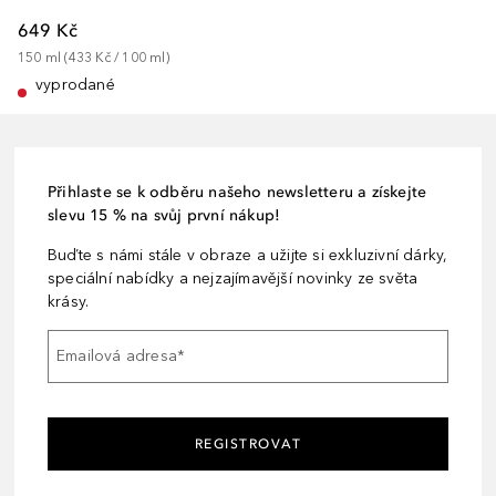
649 Kč
150
ml
 (
433 Kč
 / 
100
ml
)
vyprodané
Přihlaste se k odběru našeho newsletteru a získejte
slevu 15 % na svůj první nákup!
Buďte s námi stále v obraze a užijte si exkluzivní dárky,
speciální nabídky a nejzajímavější novinky ze světa
krásy.
Emailová adresa
*
REGISTROVAT