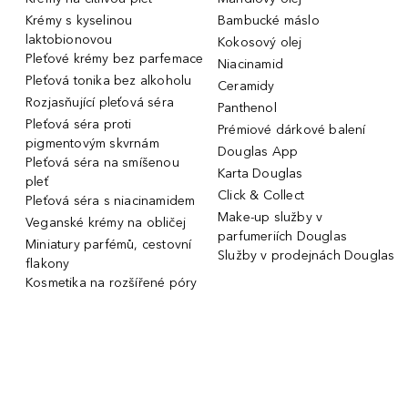
Krémy s kyselinou
Bambucké máslo
laktobionovou
Kokosový olej
Pleťové krémy bez parfemace
Niacinamid
Pleťová tonika bez alkoholu
Ceramidy
Rozjasňující pleťová séra
Panthenol
Pleťová séra proti
Prémiové dárkové balení
pigmentovým skvrnám
Douglas App
Pleťová séra na smíšenou
Karta Douglas
pleť
Click & Collect
Pleťová séra s niacinamidem
Make-up služby v
Veganské krémy na obličej
parfumeriích Douglas
Miniatury parfémů, cestovní
Služby v prodejnách Douglas
flakony
Kosmetika na rozšířené póry