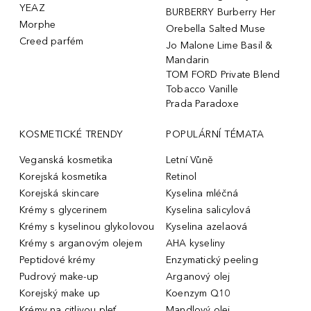
YEAZ
BURBERRY Burberry Her
Morphe
Orebella Salted Muse
Creed parfém
Jo Malone Lime Basil &
Mandarin
TOM FORD Private Blend
Tobacco Vanille
Prada Paradoxe
KOSMETICKÉ TRENDY
POPULÁRNÍ TÉMATA
Veganská kosmetika
Letní Vůně
Korejská kosmetika
Retinol
Korejská skincare
Kyselina mléčná
Krémy s glycerinem
Kyselina salicylová
Krémy s kyselinou glykolovou
Kyselina azelaová
Krémy s arganovým olejem
AHA kyseliny
Peptidové krémy
Enzymatický peeling
Pudrový make-up
Arganový olej
Korejský make up
Koenzym Q10
Krémy na citlivou pleť
Mandlový olej