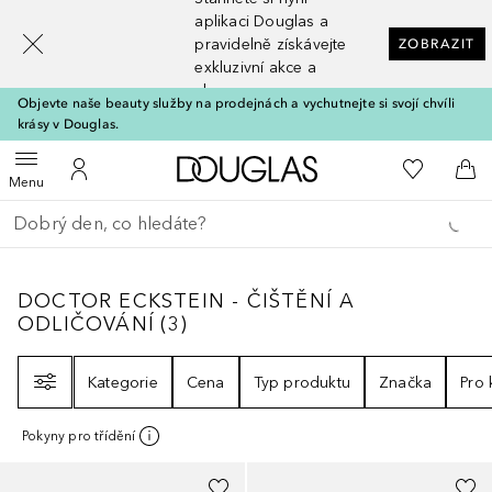
[navigation.slideout.screenreader]
aplikaci Douglas a
pravidelně získávejte
ZOBRAZIT
exkluzivní akce a
slevy
Objevte naše beauty služby na prodejnách a vychutnejte si svojí chvíli
krásy v Douglas.
Domů
K mému se
Otevřít menu
K mému účtu
Do 
Menu
Vraťte se
Proveďte vyhledávání
DOCTOR ECKSTEIN - ČIŠTĚNÍ A ODLIČOV
DOCTOR ECKSTEIN - ČIŠTĚNÍ A
ODLIČOVÁNÍ
(
3
)
Filtr
Kategorie
Cena
Typ produktu
Značka
Pro
Pokyny pro třídění