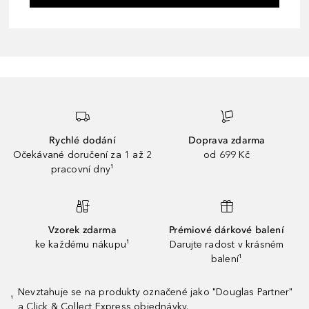
Rychlé dodání
Doprava zdarma
Očekávané doručení za 1 až 2
od 699 Kč
pracovní dny¹
Vzorek zdarma
Prémiové dárkové balení
ke každému nákupu¹
Darujte radost v krásném
balení¹
Nevztahuje se na produkty označené jako "Douglas Partner"
¹
a Click & Collect Express objednávky.