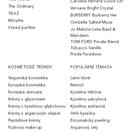
Carolina Herrera Good Girl
The Ordinary
Versace Bright Crystal
YEAZ
BURBERRY Burberry Her
Morphe
Orebella Salted Muse
Creed parfém
Jo Malone Lime Basil &
Mandarin
TOM FORD Private Blend
Tobacco Vanille
Prada Paradoxe
KOSMETICKÉ TRENDY
POPULÁRNÍ TÉMATA
Veganská kosmetika
Letní Vůně
Korejská kosmetika
Retinol
Korejská skincare
Kyselina mléčná
Krémy s glycerinem
Kyselina salicylová
Krémy s kyselinou glykolovou
Kyselina azelaová
Krémy s arganovým olejem
AHA kyseliny
Peptidové krémy
Enzymatický peeling
Pudrový make-up
Arganový olej