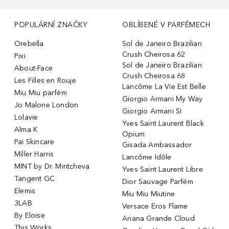
POPULÁRNÍ ZNAČKY
OBLÍBENÉ V PARFÉMECH
Orebella
Sol de Janeiro Brazilian
Crush Cheirosa 62
Pixi
Sol de Janeiro Brazilian
About-Face
Crush Cheirosa 68
Les Filles en Rouje
Lancôme La Vie Est Belle
Miu Miu parfém
Giorgio Armani My Way
Jo Malone London
Giorgio Armani Sì
Lolavie
Yves Saint Laurent Black
Alma K
Opium
Pai Skincare
Gisada Ambassador
Miller Harris
Lancôme Idôle
MINT by Dr. Mintcheva
Yves Saint Laurent Libre
Tangent GC
Dior Sauvage Parfém
Elemis
Miu Miu Miutine
3LAB
Versace Eros Flame
By Eloise
Ariana Grande Cloud
This Works