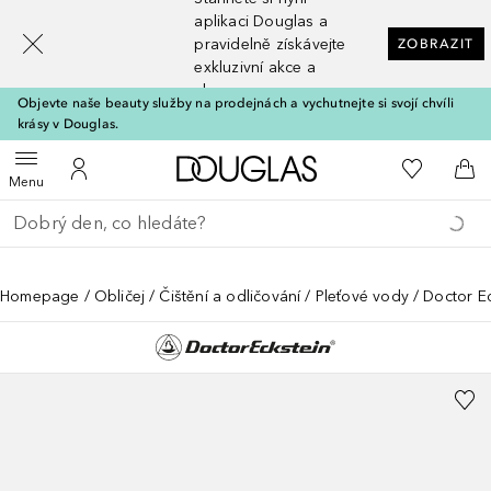
[navigation.slideout.screenreader]
aplikaci Douglas a
pravidelně získávejte
ZOBRAZIT
exkluzivní akce a
slevy
Objevte naše beauty služby na prodejnách a vychutnejte si svojí chvíli
krásy v Douglas.
Domů
K mému se
Otevřít menu
K mému účtu
Do 
Menu
Vraťte se
Proveďte vyhledávání
Homepage
Obličej
Čištění a odličování
Pleťové vody
Doctor Ec