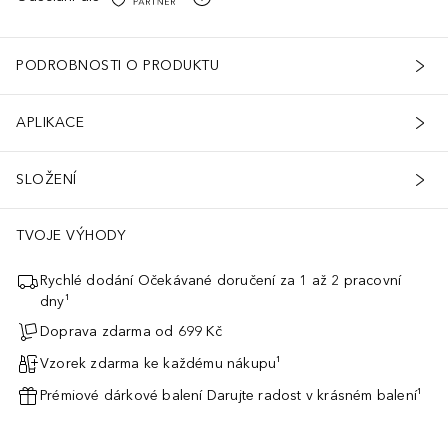
PODROBNOSTI O PRODUKTU
APLIKACE
SLOŽENÍ
TVOJE VÝHODY
Rychlé dodání Očekávané doručení za 1 až 2 pracovní
dny¹
Doprava zdarma od 699 Kč
Vzorek zdarma ke každému nákupu¹
Prémiové dárkové balení Darujte radost v krásném balení¹