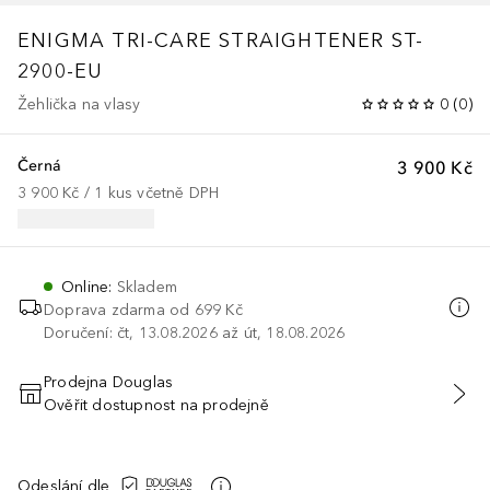
ENIGMA TRI-CARE STRAIGHTENER ST-
2900-EU
Žehlička na vlasy
0
(
0
)
Černá
3 900 Kč
3 900 Kč
 / 
1
kus
včetně DPH
Online
:
Skladem
Doprava zdarma od 699 Kč
Doručení: čt, 13.08.2026 až út, 18.08.2026
Prodejna Douglas
Ověřit dostupnost na prodejně
PŘIDAT DO KOŠÍKU
Odeslání dle