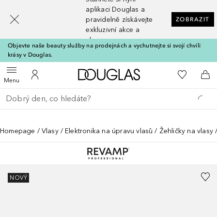
[navigation.slideout.screenreader]
aplikaci Douglas a
pravidelně získávejte
ZOBRAZIT
exkluzivní akce a
slevy
Objevte naše beauty služby na prodejnách a vychutnejte si svojí chvíli
krásy v Douglas.
Domů
K mému se
Otevřít menu
K mému účtu
Do 
Menu
Vraťte se
Proveďte vyhledávání
Homepage
Vlasy
Elektronika na úpravu vlasů
Žehličky na vlasy
NOVÝ