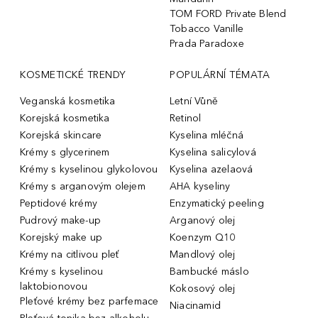
TOM FORD Private Blend
Tobacco Vanille
Prada Paradoxe
KOSMETICKÉ TRENDY
POPULÁRNÍ TÉMATA
Veganská kosmetika
Letní Vůně
Korejská kosmetika
Retinol
Korejská skincare
Kyselina mléčná
Krémy s glycerinem
Kyselina salicylová
Krémy s kyselinou glykolovou
Kyselina azelaová
Krémy s arganovým olejem
AHA kyseliny
Peptidové krémy
Enzymatický peeling
Pudrový make-up
Arganový olej
Korejský make up
Koenzym Q10
Krémy na citlivou pleť
Mandlový olej
Krémy s kyselinou
Bambucké máslo
laktobionovou
Kokosový olej
Pleťové krémy bez parfemace
Niacinamid