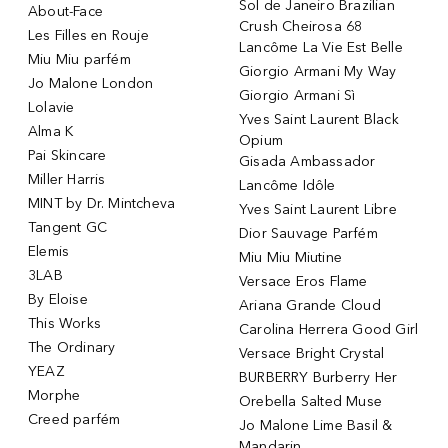
Sol de Janeiro Brazilian
About-Face
Crush Cheirosa 68
Les Filles en Rouje
Lancôme La Vie Est Belle
Miu Miu parfém
Giorgio Armani My Way
Jo Malone London
Giorgio Armani Sì
Lolavie
Yves Saint Laurent Black
Alma K
Opium
Pai Skincare
Gisada Ambassador
Miller Harris
Lancôme Idôle
MINT by Dr. Mintcheva
Yves Saint Laurent Libre
Tangent GC
Dior Sauvage Parfém
Elemis
Miu Miu Miutine
3LAB
Versace Eros Flame
By Eloise
Ariana Grande Cloud
This Works
Carolina Herrera Good Girl
The Ordinary
Versace Bright Crystal
YEAZ
BURBERRY Burberry Her
Morphe
Orebella Salted Muse
Creed parfém
Jo Malone Lime Basil &
Mandarin