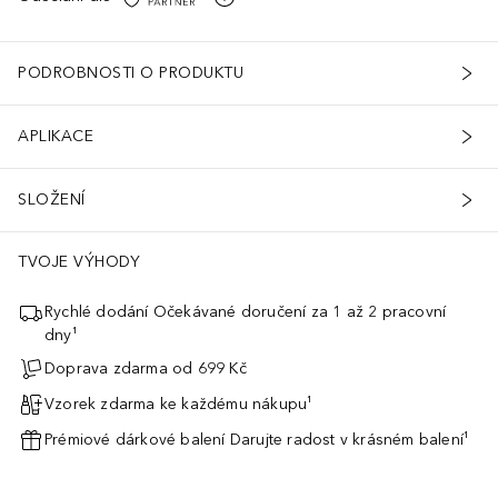
PODROBNOSTI O PRODUKTU
APLIKACE
SLOŽENÍ
TVOJE VÝHODY
Rychlé dodání Očekávané doručení za 1 až 2 pracovní
dny¹
Doprava zdarma od 699 Kč
Vzorek zdarma ke každému nákupu¹
Prémiové dárkové balení Darujte radost v krásném balení¹