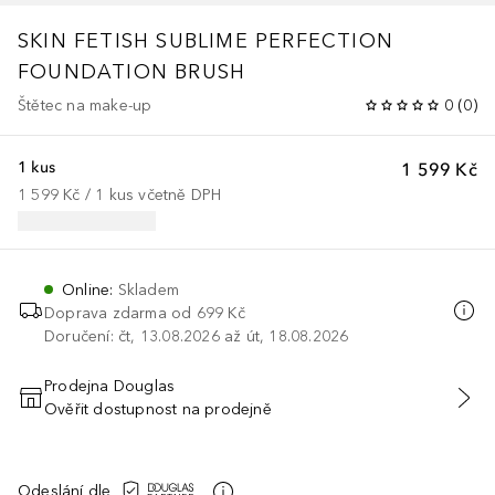
SKIN FETISH SUBLIME PERFECTION
FOUNDATION BRUSH
Štětec na make-up
0
(
0
)
1 kus
1 599 Kč
1 599 Kč
 / 
1
kus
včetně DPH
Online
:
Skladem
Doprava zdarma od 699 Kč
Doručení: čt, 13.08.2026 až út, 18.08.2026
Prodejna Douglas
Ověřit dostupnost na prodejně
PŘIDAT DO KOŠÍKU
Odeslání dle