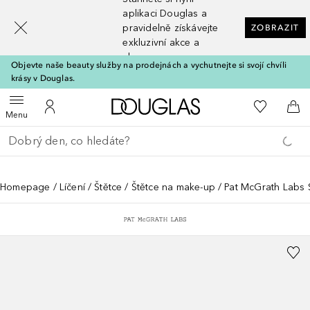
[navigation.slideout.screenreader]
aplikaci Douglas a
pravidelně získávejte
ZOBRAZIT
exkluzivní akce a
slevy
Objevte naše beauty služby na prodejnách a vychutnejte si svojí chvíli
krásy v Douglas.
Domů
K mému se
Otevřít menu
K mému účtu
Do 
Menu
Vraťte se
Proveďte vyhledávání
Homepage
Líčení
Štětce
Štětce na make-up
Pat McGrath Labs