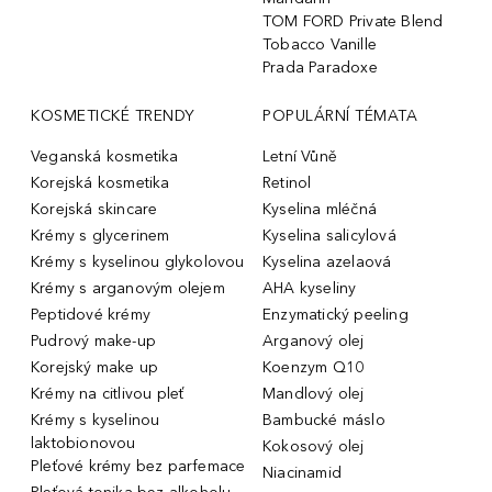
TOM FORD Private Blend
Tobacco Vanille
Prada Paradoxe
KOSMETICKÉ TRENDY
POPULÁRNÍ TÉMATA
Veganská kosmetika
Letní Vůně
Korejská kosmetika
Retinol
Korejská skincare
Kyselina mléčná
Krémy s glycerinem
Kyselina salicylová
Krémy s kyselinou glykolovou
Kyselina azelaová
Krémy s arganovým olejem
AHA kyseliny
Peptidové krémy
Enzymatický peeling
Pudrový make-up
Arganový olej
Korejský make up
Koenzym Q10
Krémy na citlivou pleť
Mandlový olej
Krémy s kyselinou
Bambucké máslo
laktobionovou
Kokosový olej
Pleťové krémy bez parfemace
Niacinamid