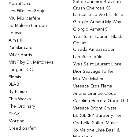
Sol de Janeiro Brazilian
About-Face
Crush Cheirosa 68
Les Filles en Rouje
Lancôme La Vie Est Belle
Miu Miu parfém
Giorgio Armani My Way
Jo Malone London
Giorgio Armani Sì
Lolavie
Yves Saint Laurent Black
Alma K
Opium
Pai Skincare
Gisada Ambassador
Miller Harris
Lancôme Idôle
MINT by Dr. Mintcheva
Yves Saint Laurent Libre
Tangent GC
Dior Sauvage Parfém
Elemis
Miu Miu Miutine
3LAB
Versace Eros Flame
By Eloise
Ariana Grande Cloud
This Works
Carolina Herrera Good Girl
The Ordinary
Versace Bright Crystal
YEAZ
BURBERRY Burberry Her
Morphe
Orebella Salted Muse
Creed parfém
Jo Malone Lime Basil &
Mandarin