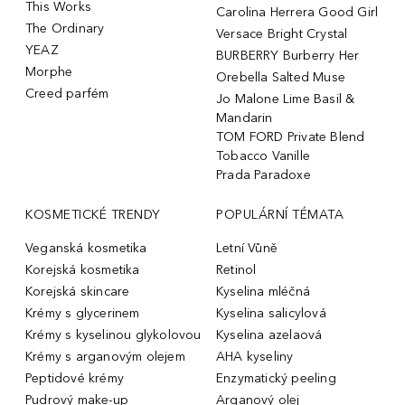
This Works
Carolina Herrera Good Girl
The Ordinary
Versace Bright Crystal
YEAZ
BURBERRY Burberry Her
Morphe
Orebella Salted Muse
Creed parfém
Jo Malone Lime Basil &
Mandarin
TOM FORD Private Blend
Tobacco Vanille
Prada Paradoxe
KOSMETICKÉ TRENDY
POPULÁRNÍ TÉMATA
Veganská kosmetika
Letní Vůně
Korejská kosmetika
Retinol
Korejská skincare
Kyselina mléčná
Krémy s glycerinem
Kyselina salicylová
Krémy s kyselinou glykolovou
Kyselina azelaová
Krémy s arganovým olejem
AHA kyseliny
Peptidové krémy
Enzymatický peeling
Pudrový make-up
Arganový olej