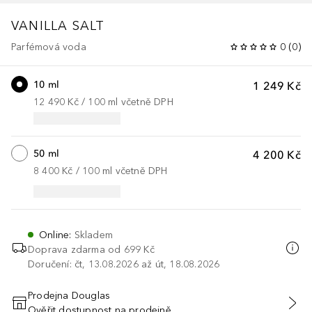
VANILLA SALT
Parfémová voda
0
(
0
)
10 ml
1 249 Kč
12 490 Kč
 / 
100
ml
včetně DPH
50 ml
4 200 Kč
8 400 Kč
 / 
100
ml
včetně DPH
Online
:
Skladem
Doprava zdarma od 699 Kč
Doručení: čt, 13.08.2026 až út, 18.08.2026
Prodejna Douglas
Ověřit dostupnost na prodejně
PŘIDAT DO KOŠÍKU