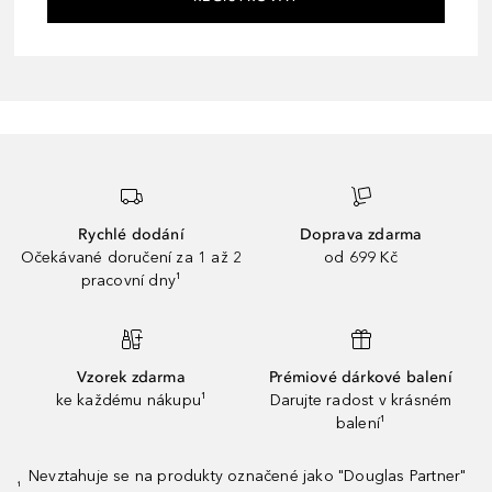
Rychlé dodání
Doprava zdarma
Očekávané doručení za 1 až 2
od 699 Kč
pracovní dny¹
Vzorek zdarma
Prémiové dárkové balení
ke každému nákupu¹
Darujte radost v krásném
balení¹
Nevztahuje se na produkty označené jako "Douglas Partner"
¹