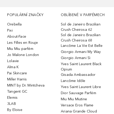
POPULÁRNÍ ZNAČKY
OBLÍBENÉ V PARFÉMECH
Orebella
Sol de Janeiro Brazilian
Crush Cheirosa 62
Pixi
Sol de Janeiro Brazilian
About-Face
Crush Cheirosa 68
Les Filles en Rouje
Lancôme La Vie Est Belle
Miu Miu parfém
Giorgio Armani My Way
Jo Malone London
Giorgio Armani Sì
Lolavie
Yves Saint Laurent Black
Alma K
Opium
Pai Skincare
Gisada Ambassador
Miller Harris
Lancôme Idôle
MINT by Dr. Mintcheva
Yves Saint Laurent Libre
Tangent GC
Dior Sauvage Parfém
Elemis
Miu Miu Miutine
3LAB
Versace Eros Flame
By Eloise
Ariana Grande Cloud