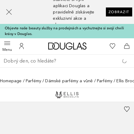
[navigation.slideout.screenreader]
aplikaci Douglas a
pravidelně získávejte
ZOBRAZIT
exkluzivní akce a
slevy
Objevte naše beauty služby na prodejnách a vychutnejte si svojí chvíli
krásy v Douglas.
Domů
K mému se
Otevřít menu
K mému účtu
Do 
Menu
Vraťte se
Proveďte vyhledávání
Homepage
Parfémy
Dámské parfémy a vůně
Parfémy
Ellis Br