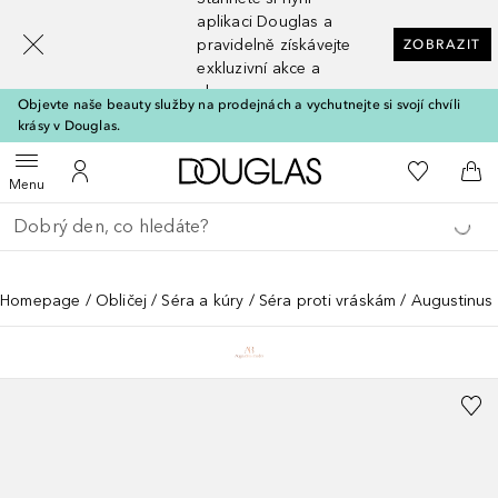
[navigation.slideout.screenreader]
aplikaci Douglas a
pravidelně získávejte
ZOBRAZIT
exkluzivní akce a
slevy
Objevte naše beauty služby na prodejnách a vychutnejte si svojí chvíli
krásy v Douglas.
Domů
K mému se
Otevřít menu
K mému účtu
Do 
Menu
Vraťte se
Proveďte vyhledávání
Homepage
Obličej
Séra a kúry
Séra proti vráskám
Augustinus