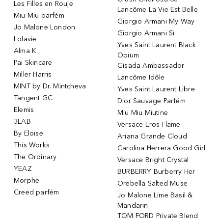
Les Filles en Rouje
Lancôme La Vie Est Belle
Miu Miu parfém
Giorgio Armani My Way
Jo Malone London
Giorgio Armani Sì
Lolavie
Yves Saint Laurent Black
Alma K
Opium
Pai Skincare
Gisada Ambassador
Miller Harris
Lancôme Idôle
MINT by Dr. Mintcheva
Yves Saint Laurent Libre
Tangent GC
Dior Sauvage Parfém
Elemis
Miu Miu Miutine
3LAB
Versace Eros Flame
By Eloise
Ariana Grande Cloud
This Works
Carolina Herrera Good Girl
The Ordinary
Versace Bright Crystal
YEAZ
BURBERRY Burberry Her
Morphe
Orebella Salted Muse
Creed parfém
Jo Malone Lime Basil &
Mandarin
TOM FORD Private Blend