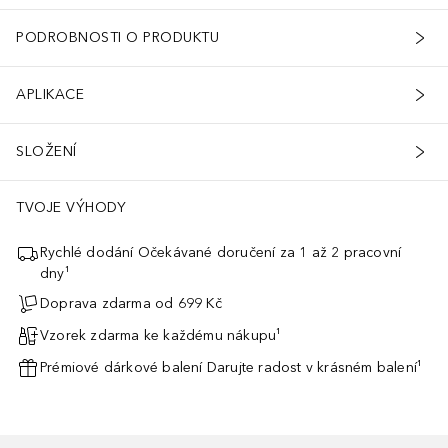
PODROBNOSTI O PRODUKTU
APLIKACE
SLOŽENÍ
TVOJE VÝHODY
Rychlé dodání Očekávané doručení za 1 až 2 pracovní
dny¹
Doprava zdarma od 699 Kč
Vzorek zdarma ke každému nákupu¹
Prémiové dárkové balení Darujte radost v krásném balení¹