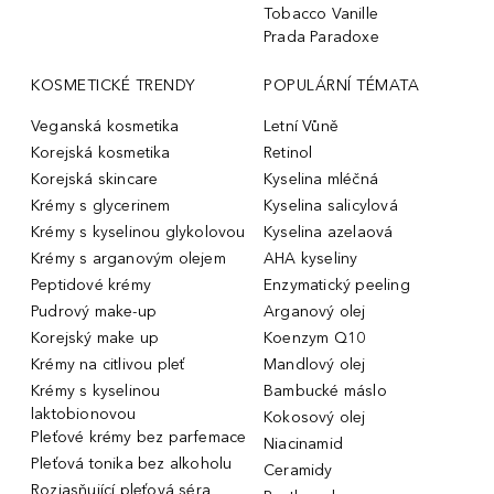
Tobacco Vanille
Prada Paradoxe
KOSMETICKÉ TRENDY
POPULÁRNÍ TÉMATA
Veganská kosmetika
Letní Vůně
Korejská kosmetika
Retinol
Korejská skincare
Kyselina mléčná
Krémy s glycerinem
Kyselina salicylová
Krémy s kyselinou glykolovou
Kyselina azelaová
Krémy s arganovým olejem
AHA kyseliny
Peptidové krémy
Enzymatický peeling
Pudrový make-up
Arganový olej
Korejský make up
Koenzym Q10
Krémy na citlivou pleť
Mandlový olej
Krémy s kyselinou
Bambucké máslo
laktobionovou
Kokosový olej
Pleťové krémy bez parfemace
Niacinamid
Pleťová tonika bez alkoholu
Ceramidy
Rozjasňující pleťová séra