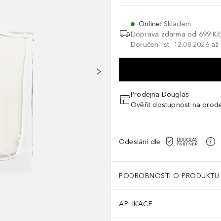
Online
:
Skladem
Doprava zdarma od 699 Kč
Doručení: st, 12.08.2026 až
Prodejna Douglas
Ověřit dostupnost na prod
Odeslání dle
PODROBNOSTI O PRODUKTU
APLIKACE