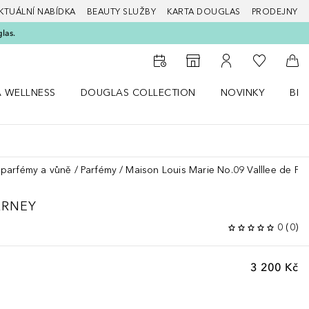
KTUÁLNÍ NABÍDKA
BEAUTY SLUŽBY
KARTA DOUGLAS
PRODEJNY
glas.
K mému se
K vyhledávači prodejen
K mému účtu
Do 
A WELLNESS
DOUGLAS COLLECTION
NOVINKY
BEA
abídku Zdraví a wellness
Otevřít nabídku Douglas Collection
Otevřít nabídku N
Ote
parfémy a vůně
Parfémy
Maison Louis Marie No.09 Valllee de Fa
ARNEY
0
(
0
)
3 200 Kč