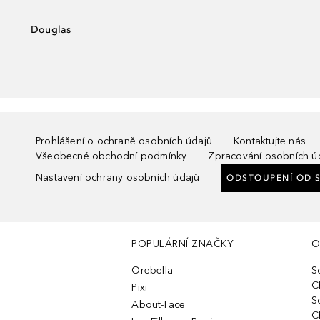
Douglas
Prohlášení o ochraně osobních údajů
Kontaktujte nás
Všeobecné obchodní podmínky
Zpracování osobních ú
Nastavení ochrany osobních údajů
ODSTOUPENÍ OD 
POPULÁRNÍ ZNAČKY
O
Orebella
S
C
Pixi
S
About-Face
C