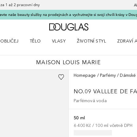
 1 až 2 pracovní dny
A
vte naše beauty služby na prodejnách a vychutnejte si svojí chvíli krásy v Dou
Domů
OBLIČEJ
TĚLO
VLASY
ŽIVOTNÍ STYL
ZDRAVÍ 
dku Líčení
Otevřít nabídku Obličej
Otevřít nabídku Tělo
Otevřít nabídku Vlasy
Otevřít nabídku Životní styl
Otevřít n
MAISON LOUIS MARIE
Homepage
Parfémy
Dámské 
NO.09 VALLLEE DE F
Parfémová voda
50 ml
6 400 Kč
 / 
100
ml
včetně DPH