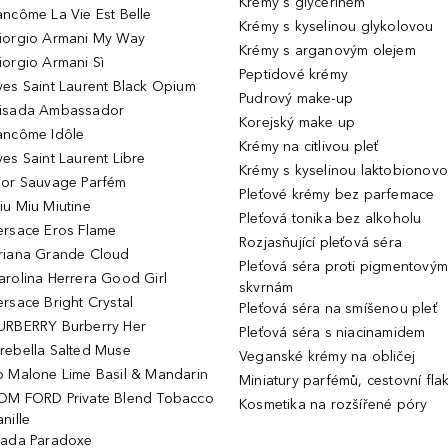
Krémy s glycerinem
ancôme La Vie Est Belle
Krémy s kyselinou glykolovou
iorgio Armani My Way
Krémy s arganovým olejem
iorgio Armani Sì
Peptidové krémy
ves Saint Laurent Black Opium
Pudrový make-up
isada Ambassador
Korejský make up
ancôme Idôle
Krémy na citlivou pleť
ves Saint Laurent Libre
Krémy s kyselinou laktobionov
ior Sauvage Parfém
Pleťové krémy bez parfemace
iu Miu Miutine
Pleťová tonika bez alkoholu
ersace Eros Flame
Rozjasňující pleťová séra
riana Grande Cloud
Pleťová séra proti pigmentovým
arolina Herrera Good Girl
skvrnám
ersace Bright Crystal
Pleťová séra na smíšenou pleť
URBERRY Burberry Her
Pleťová séra s niacinamidem
rebella Salted Muse
Veganské krémy na obličej
o Malone Lime Basil & Mandarin
Miniatury parfémů, cestovní fla
OM FORD Private Blend Tobacco
Kosmetika na rozšířené póry
nille
rada Paradoxe