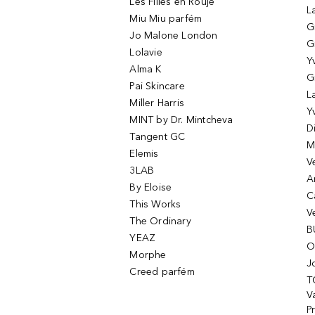
Les Filles en Rouje
L
Miu Miu parfém
G
Jo Malone London
G
Lolavie
Y
Alma K
G
Pai Skincare
L
Miller Harris
Y
MINT by Dr. Mintcheva
D
Tangent GC
M
Elemis
V
3LAB
A
By Eloise
C
This Works
V
The Ordinary
B
YEAZ
O
Morphe
J
Creed parfém
T
Va
P