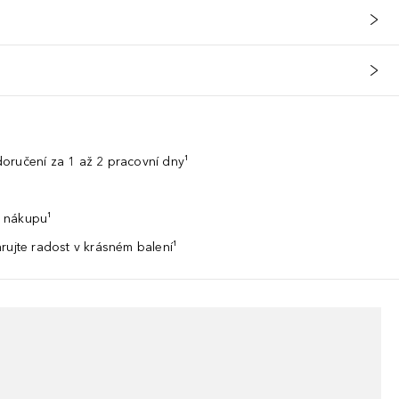
oručení za 1 až 2 pracovní dny¹
 nákupu¹
rujte radost v krásném balení¹