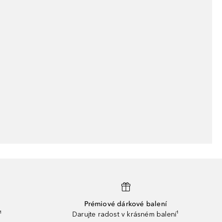
Prémiové dárkové balení
¹
Darujte radost v krásném balení¹