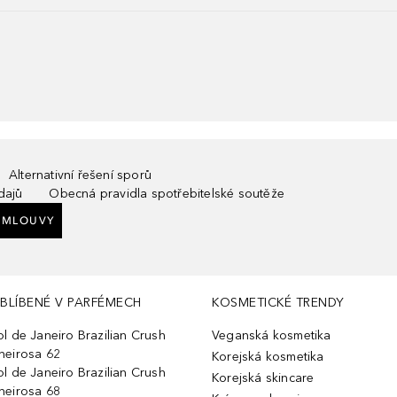
Alternativní řešení sporů
dajů
Obecná pravidla spotřebitelské soutěže
SMLOUVY
BLÍBENÉ V PARFÉMECH
KOSMETICKÉ TRENDY
ol de Janeiro Brazilian Crush
Veganská kosmetika
heirosa 62
Korejská kosmetika
ol de Janeiro Brazilian Crush
Korejská skincare
heirosa 68