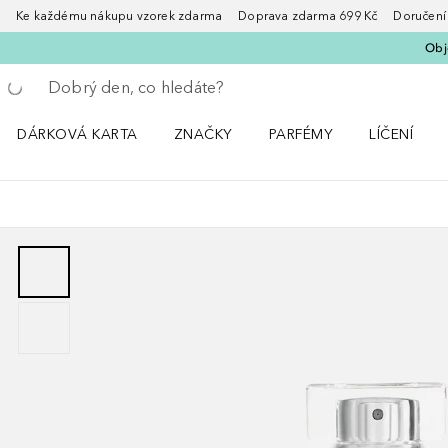
Ke každému nákupu vzorek zdarma Doprava zdarma 699 Kč Doručení za
Obje
Vraťte se
Proveďte vyhledávání
DÁRKOVÁ KARTA
ZNAČKY
PARFÉMY
LÍČENÍ
Otevřít nabídku ZNAČKY
Otevřít nabídku Parfémy
Otevřít nabí