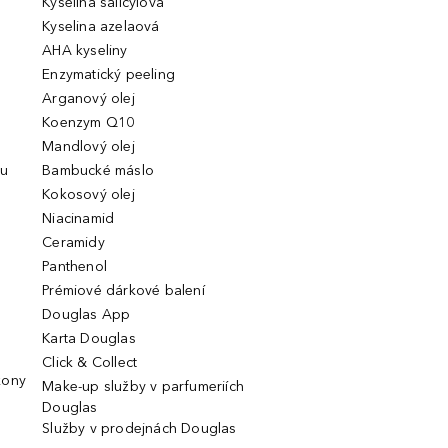
Kyselina salicylová
Kyselina azelaová
AHA kyseliny
Enzymatický peeling
Arganový olej
Koenzym Q10
Mandlový olej
ou
Bambucké máslo
Kokosový olej
Niacinamid
Ceramidy
Panthenol
Prémiové dárkové balení
Douglas App
Karta Douglas
Click & Collect
kony
Make-up služby v parfumeriích
Douglas
Služby v prodejnách Douglas