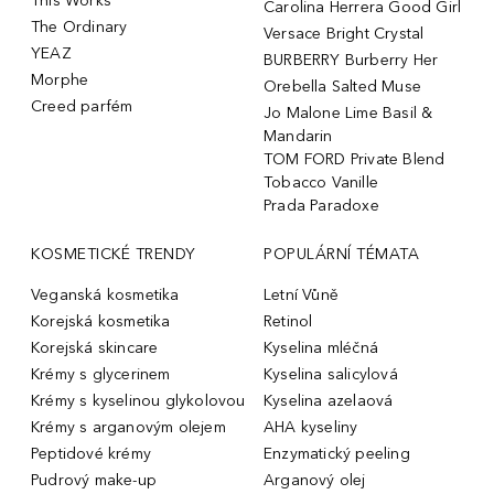
This Works
Carolina Herrera Good Girl
The Ordinary
Versace Bright Crystal
YEAZ
BURBERRY Burberry Her
Morphe
Orebella Salted Muse
Creed parfém
Jo Malone Lime Basil &
Mandarin
TOM FORD Private Blend
Tobacco Vanille
Prada Paradoxe
KOSMETICKÉ TRENDY
POPULÁRNÍ TÉMATA
Veganská kosmetika
Letní Vůně
Korejská kosmetika
Retinol
Korejská skincare
Kyselina mléčná
Krémy s glycerinem
Kyselina salicylová
Krémy s kyselinou glykolovou
Kyselina azelaová
Krémy s arganovým olejem
AHA kyseliny
Peptidové krémy
Enzymatický peeling
Pudrový make-up
Arganový olej