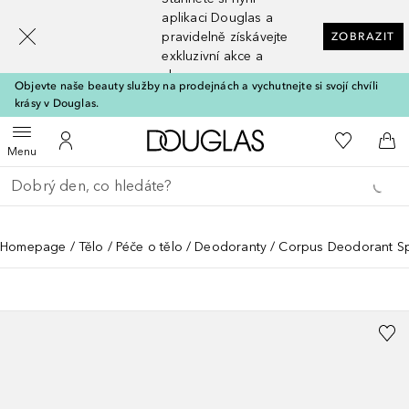
[navigation.slideout.screenreader]
aplikaci Douglas a
pravidelně získávejte
ZOBRAZIT
exkluzivní akce a
slevy
Objevte naše beauty služby na prodejnách a vychutnejte si svojí chvíli
krásy v Douglas.
Domů
K mému se
Otevřít menu
K mému účtu
Do 
Menu
Vraťte se
Proveďte vyhledávání
Homepage
Tělo
Péče o tělo
Deodoranty
Corpus Deodorant S
CORPUS