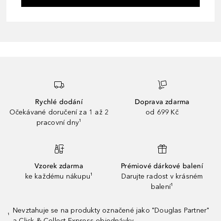
Rychlé dodání
Doprava zdarma
Očekávané doručení za 1 až 2
od 699 Kč
pracovní dny¹
Vzorek zdarma
Prémiové dárkové balení
ke každému nákupu¹
Darujte radost v krásném
balení¹
Nevztahuje se na produkty označené jako "Douglas Partner"
¹
a Click & Collect Express objednávky.