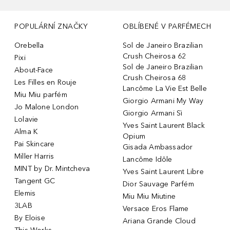
POPULÁRNÍ ZNAČKY
OBLÍBENÉ V PARFÉMECH
Orebella
Sol de Janeiro Brazilian
Crush Cheirosa 62
Pixi
Sol de Janeiro Brazilian
About-Face
Crush Cheirosa 68
Les Filles en Rouje
Lancôme La Vie Est Belle
Miu Miu parfém
Giorgio Armani My Way
Jo Malone London
Giorgio Armani Sì
Lolavie
Yves Saint Laurent Black
Alma K
Opium
Pai Skincare
Gisada Ambassador
Miller Harris
Lancôme Idôle
MINT by Dr. Mintcheva
Yves Saint Laurent Libre
Tangent GC
Dior Sauvage Parfém
Elemis
Miu Miu Miutine
3LAB
Versace Eros Flame
By Eloise
Ariana Grande Cloud