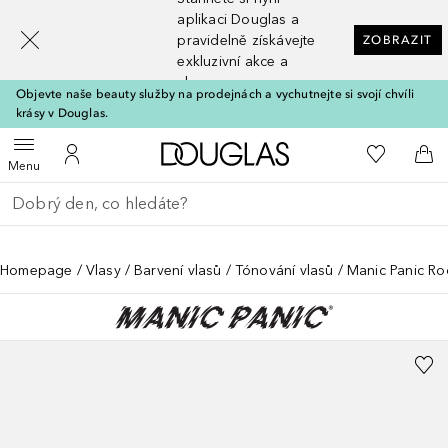
[navigation.slideout.screenreader]
aplikaci Douglas a
pravidelně získávejte
ZOBRAZIT
exkluzivní akce a
slevy
Objevte naše beauty služby na prodejnách a vychutnejte si svojí chvíli
krásy v Douglas.
Domů
K mému se
Otevřít menu
K mému účtu
Do 
Menu
Vraťte se
Proveďte vyhledávání
Homepage
Vlasy
Barvení vlasů
Tónování vlasů
Manic Panic Roc