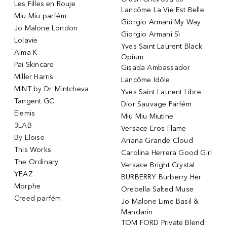
Les Filles en Rouje
Lancôme La Vie Est Belle
Miu Miu parfém
Giorgio Armani My Way
Jo Malone London
Giorgio Armani Sì
Lolavie
Yves Saint Laurent Black
Alma K
Opium
Pai Skincare
Gisada Ambassador
Miller Harris
Lancôme Idôle
MINT by Dr. Mintcheva
Yves Saint Laurent Libre
Tangent GC
Dior Sauvage Parfém
Elemis
Miu Miu Miutine
3LAB
Versace Eros Flame
By Eloise
Ariana Grande Cloud
This Works
Carolina Herrera Good Girl
The Ordinary
Versace Bright Crystal
YEAZ
BURBERRY Burberry Her
Morphe
Orebella Salted Muse
Creed parfém
Jo Malone Lime Basil &
Mandarin
TOM FORD Private Blend