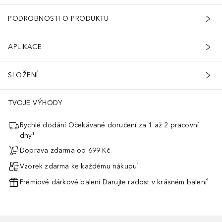
PODROBNOSTI O PRODUKTU
APLIKACE
SLOŽENÍ
TVOJE VÝHODY
Rychlé dodání Očekávané doručení za 1 až 2 pracovní
dny¹
Doprava zdarma od 699 Kč
Vzorek zdarma ke každému nákupu¹
Prémiové dárkové balení Darujte radost v krásném balení¹