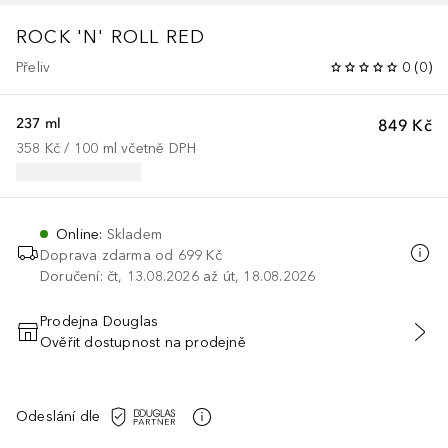
ROCK 'N' ROLL RED
Přeliv
0
(
0
)
237 ml
849 Kč
358 Kč
 / 
100
ml
včetně DPH
Online
:
Skladem
Doprava zdarma od 699 Kč
Doručení: čt, 13.08.2026 až út, 18.08.2026
Prodejna Douglas
Ověřit dostupnost na prodejně
PŘIDAT DO KOŠÍKU
Odeslání dle