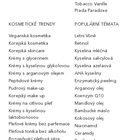
Tobacco Vanille
Prada Paradoxe
KOSMETICKÉ TRENDY
POPULÁRNÍ TÉMATA
Veganská kosmetika
Letní Vůně
Korejská kosmetika
Retinol
Korejská skincare
Kyselina mléčná
Krémy s glycerinem
Kyselina salicylová
Krémy s kyselinou glykolovou
Kyselina azelaová
Krémy s arganovým olejem
AHA kyseliny
Peptidové krémy
Enzymatický peeling
Pudrový make-up
Arganový olej
Korejský make up
Koenzym Q10
Krémy na citlivou pleť
Mandlový olej
Krémy s kyselinou
Bambucké máslo
laktobionovou
Kokosový olej
Pleťové krémy bez parfemace
Niacinamid
Pleťová tonika bez alkoholu
Ceramidy
Rozjasňující pleťová séra