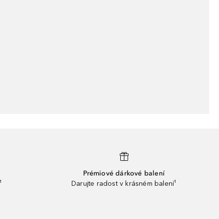
Prémiové dárkové balení
¹
Darujte radost v krásném balení¹