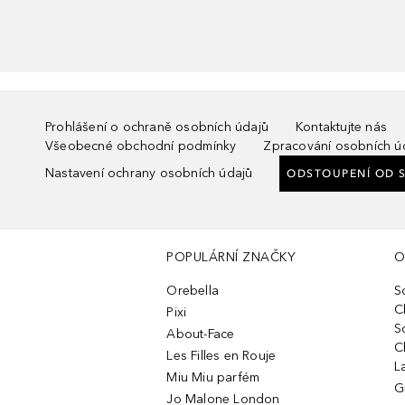
Prohlášení o ochraně osobních údajů
Kontaktujte nás
Všeobecné obchodní podmínky
Zpracování osobních ú
Nastavení ochrany osobních údajů
ODSTOUPENÍ OD 
POPULÁRNÍ ZNAČKY
O
Orebella
S
C
Pixi
S
About-Face
C
Les Filles en Rouje
L
Miu Miu parfém
G
Jo Malone London