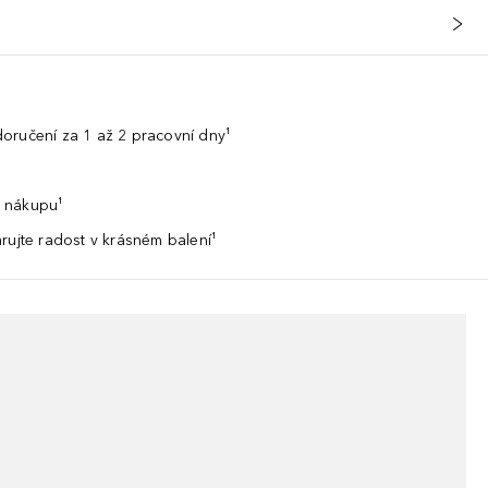
oručení za 1 až 2 pracovní dny¹
 nákupu¹
rujte radost v krásném balení¹