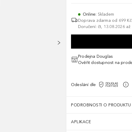
Online
:
Skladem
Doprava zdarma od 699 Kč
Doručení: čt, 13.08.2026 až
Prodejna Douglas
Ověřit dostupnost na prod
Odeslání dle
PODROBNOSTI O PRODUKTU
APLIKACE