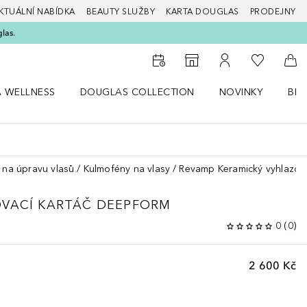
KTUÁLNÍ NABÍDKA
BEAUTY SLUŽBY
KARTA DOUGLAS
PRODEJNY
glas.
K mému se
K vyhledávači prodejen
K mému účtu
Do 
A WELLNESS
DOUGLAS COLLECTION
NOVINKY
BEA
abídku Zdraví a wellness
Otevřít nabídku Douglas Collection
Otevřít nabídku N
Ote
a na úpravu vlasů
Kulmofény na vlasy
Revamp Keramický vyhlazov
OVACÍ KARTÁČ DEEPFORM
0
(
0
)
2 600 Kč