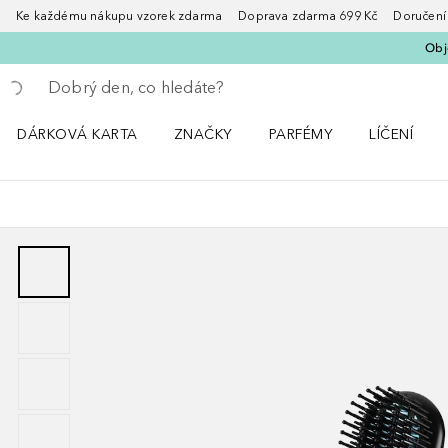
Ke každému nákupu vzorek zdarma Doprava zdarma 699 Kč Doručení za
Obje
Vraťte se
Proveďte vyhledávání
DÁRKOVÁ KARTA
ZNAČKY
PARFÉMY
LÍČENÍ
Otevřít nabídku ZNAČKY
Otevřít nabídku Parfémy
Otevřít nabí