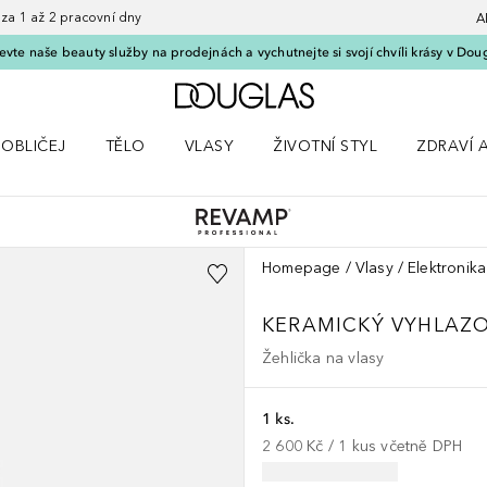
 1 až 2 pracovní dny
A
vte naše beauty služby na prodejnách a vychutnejte si svojí chvíli krásy v Dou
Domů
OBLIČEJ
TĚLO
VLASY
ŽIVOTNÍ STYL
ZDRAVÍ 
dku Líčení
Otevřít nabídku Obličej
Otevřít nabídku Tělo
Otevřít nabídku Vlasy
Otevřít nabídku Životní styl
Otevřít n
Homepage
Vlasy
Elektronik
KERAMICKÝ VYHLAZ
Žehlička na vlasy
1 ks.
2 600 Kč
 / 
1
kus
včetně DPH