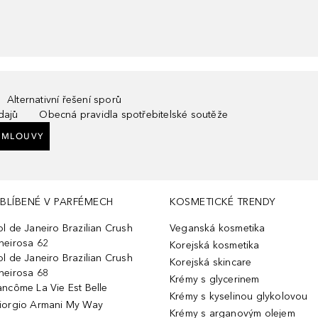
Alternativní řešení sporů
dajů
Obecná pravidla spotřebitelské soutěže
SMLOUVY
BLÍBENÉ V PARFÉMECH
KOSMETICKÉ TRENDY
ol de Janeiro Brazilian Crush
Veganská kosmetika
heirosa 62
Korejská kosmetika
ol de Janeiro Brazilian Crush
Korejská skincare
heirosa 68
Krémy s glycerinem
ancôme La Vie Est Belle
Krémy s kyselinou glykolovou
iorgio Armani My Way
Krémy s arganovým olejem