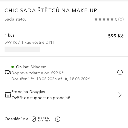
CHIC SADA ŠTĚTCŮ NA MAKE-UP
Sada štětců
0
(
0
)
1 kus
599 Kč
599 Kč
 / 
1
kus
včetně DPH
Online
:
Skladem
Doprava zdarma od
699 Kč
Doručení: čt, 13.08.2026 až út, 18.08.2026
Prodejna Douglas
Ověřit dostupnost na prodejně
PŘIDAT DO KOŠÍKU
Odeslání dle