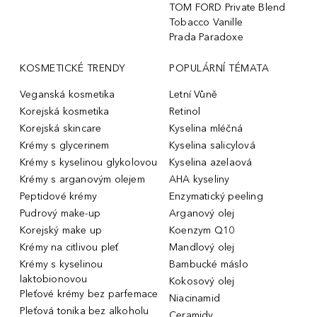
TOM FORD Private Blend
Tobacco Vanille
Prada Paradoxe
KOSMETICKÉ TRENDY
POPULÁRNÍ TÉMATA
Veganská kosmetika
Letní Vůně
Korejská kosmetika
Retinol
Korejská skincare
Kyselina mléčná
Krémy s glycerinem
Kyselina salicylová
Krémy s kyselinou glykolovou
Kyselina azelaová
Krémy s arganovým olejem
AHA kyseliny
Peptidové krémy
Enzymatický peeling
Pudrový make-up
Arganový olej
Korejský make up
Koenzym Q10
Krémy na citlivou pleť
Mandlový olej
Krémy s kyselinou
Bambucké máslo
laktobionovou
Kokosový olej
Pleťové krémy bez parfemace
Niacinamid
Pleťová tonika bez alkoholu
Ceramidy