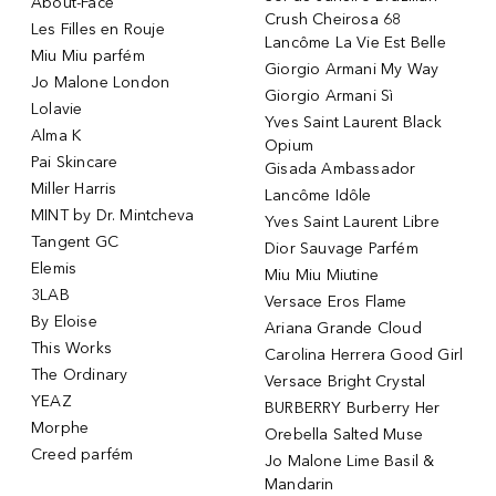
About-Face
Crush Cheirosa 68
Les Filles en Rouje
Lancôme La Vie Est Belle
Miu Miu parfém
Giorgio Armani My Way
Jo Malone London
Giorgio Armani Sì
Lolavie
Yves Saint Laurent Black
Alma K
Opium
Pai Skincare
Gisada Ambassador
Miller Harris
Lancôme Idôle
MINT by Dr. Mintcheva
Yves Saint Laurent Libre
Tangent GC
Dior Sauvage Parfém
Elemis
Miu Miu Miutine
3LAB
Versace Eros Flame
By Eloise
Ariana Grande Cloud
This Works
Carolina Herrera Good Girl
The Ordinary
Versace Bright Crystal
YEAZ
BURBERRY Burberry Her
Morphe
Orebella Salted Muse
Creed parfém
Jo Malone Lime Basil &
Mandarin