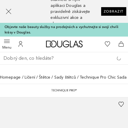
[navigation.slideout.screenreader]
aplikaci Douglas a
pravidelně získávejte
ZOBRAZIT
exkluzivní akce a
slevy
Objevte naše beauty služby na prodejnách a vychutnejte si svojí chvíli
krásy v Douglas.
Domů
K mému se
Otevřít menu
K mému účtu
Do 
Menu
Vraťte se
Proveďte vyhledávání
Homepage
Líčení
Štětce
Sady štětců
Technique Pro Chic Sada