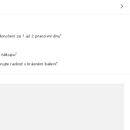
oručení za 1 až 2 pracovní dny¹
 nákupu¹
rujte radost v krásném balení¹