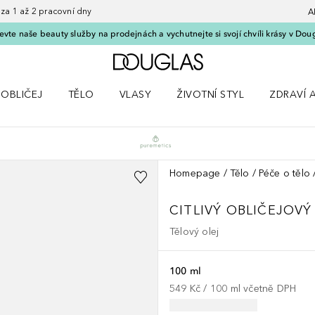
 1 až 2 pracovní dny
A
vte naše beauty služby na prodejnách a vychutnejte si svojí chvíli krásy v Dou
Domů
OBLIČEJ
TĚLO
VLASY
ŽIVOTNÍ STYL
ZDRAVÍ 
dku Líčení
Otevřít nabídku Obličej
Otevřít nabídku Tělo
Otevřít nabídku Vlasy
Otevřít nabídku Životní styl
Otevřít n
Homepage
Tělo
Péče o tělo
CITLIVÝ OBLIČEJOVÝ
Tělový olej
100 ml
549 Kč
 / 
100
ml
včetně DPH