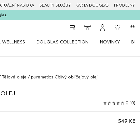
KTUÁLNÍ NABÍDKA
BEAUTY SLUŽBY
KARTA DOUGLAS
PRODEJNY
glas.
K mému se
K vyhledávači prodejen
K mému účtu
Do 
A WELLNESS
DOUGLAS COLLECTION
NOVINKY
BEA
abídku Zdraví a wellness
Otevřít nabídku Douglas Collection
Otevřít nabídku N
Ote
Tělové oleje
puremetics Citlivý obličejový olej
 OLEJ
0
(
0
)
549 Kč