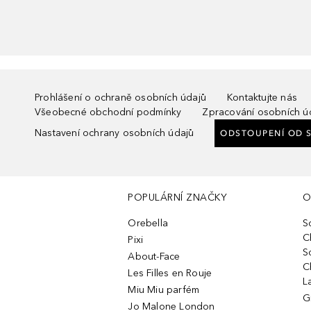
Prohlášení o ochraně osobních údajů
Kontaktujte nás
Všeobecné obchodní podmínky
Zpracování osobních ú
Nastavení ochrany osobních údajů
ODSTOUPENÍ OD 
POPULÁRNÍ ZNAČKY
O
Orebella
S
C
Pixi
S
About-Face
C
Les Filles en Rouje
L
Miu Miu parfém
G
Jo Malone London