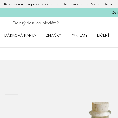
Ke každému nákupu vzorek zdarma Doprava zdarma 699 Kč Doručení za
Obje
Vraťte se
Proveďte vyhledávání
DÁRKOVÁ KARTA
ZNAČKY
PARFÉMY
LÍČENÍ
Otevřít nabídku ZNAČKY
Otevřít nabídku Parfémy
Otevřít nabí