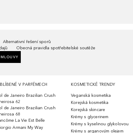
Alternativní řešení sporů
dajů
Obecná pravidla spotřebitelské soutěže
SMLOUVY
BLÍBENÉ V PARFÉMECH
KOSMETICKÉ TRENDY
ol de Janeiro Brazilian Crush
Veganská kosmetika
heirosa 62
Korejská kosmetika
ol de Janeiro Brazilian Crush
Korejská skincare
heirosa 68
Krémy s glycerinem
ancôme La Vie Est Belle
Krémy s kyselinou glykolovou
iorgio Armani My Way
Krémy s arganovým olejem