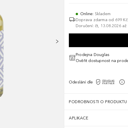
Online
:
Skladem
Doprava zdarma od
699 Kč
Doručení: čt, 13.08.2026 až
Prodejna Douglas
Ověřit dostupnost na prod
Odeslání dle
PODROBNOSTI O PRODUKTU
APLIKACE