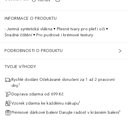
INFORMACE O PRODUKTU
Jemná syntetická vlákna • Přesné tvary pro pleť i oči •
Snadné čištění • Pro pudrové i krémové textury
PODROBNOSTI O PRODUKTU
TVOJE VÝHODY
Rychlé dodání Očekávané doručení za 1 až 2 pracovní
dny¹
Doprava zdarma od 699 Kč
Vzorek zdarma ke každému nákupu¹
Prémiové dárkové balení Darujte radost v krásném balení¹