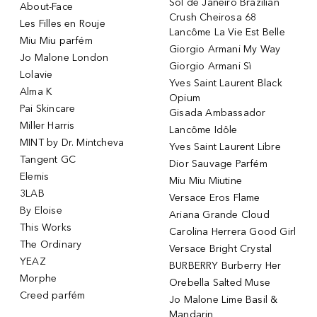
Sol de Janeiro Brazilian
About-Face
Crush Cheirosa 68
Les Filles en Rouje
Lancôme La Vie Est Belle
Miu Miu parfém
Giorgio Armani My Way
Jo Malone London
Giorgio Armani Sì
Lolavie
Yves Saint Laurent Black
Alma K
Opium
Pai Skincare
Gisada Ambassador
Miller Harris
Lancôme Idôle
MINT by Dr. Mintcheva
Yves Saint Laurent Libre
Tangent GC
Dior Sauvage Parfém
Elemis
Miu Miu Miutine
3LAB
Versace Eros Flame
By Eloise
Ariana Grande Cloud
This Works
Carolina Herrera Good Girl
The Ordinary
Versace Bright Crystal
YEAZ
BURBERRY Burberry Her
Morphe
Orebella Salted Muse
Creed parfém
Jo Malone Lime Basil &
Mandarin