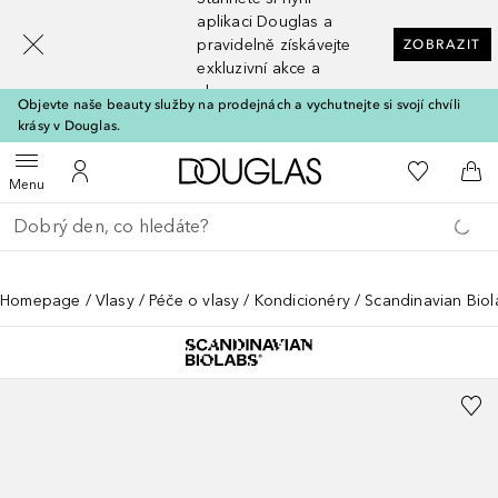
[navigation.slideout.screenreader]
aplikaci Douglas a
pravidelně získávejte
ZOBRAZIT
exkluzivní akce a
slevy
Objevte naše beauty služby na prodejnách a vychutnejte si svojí chvíli
krásy v Douglas.
Domů
K mému se
Otevřít menu
K mému účtu
Do 
Menu
Vraťte se
Proveďte vyhledávání
Homepage
Vlasy
Péče o vlasy
Kondicionéry
Scandinavian Biol