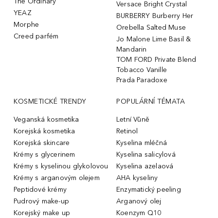
The Ordinary
Versace Bright Crystal
YEAZ
BURBERRY Burberry Her
Morphe
Orebella Salted Muse
Creed parfém
Jo Malone Lime Basil &
Mandarin
TOM FORD Private Blend
Tobacco Vanille
Prada Paradoxe
KOSMETICKÉ TRENDY
POPULÁRNÍ TÉMATA
Veganská kosmetika
Letní Vůně
Korejská kosmetika
Retinol
Korejská skincare
Kyselina mléčná
Krémy s glycerinem
Kyselina salicylová
Krémy s kyselinou glykolovou
Kyselina azelaová
Krémy s arganovým olejem
AHA kyseliny
Peptidové krémy
Enzymatický peeling
Pudrový make-up
Arganový olej
Korejský make up
Koenzym Q10