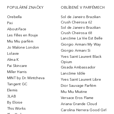
POPULÁRNÍ ZNAČKY
OBLÍBENÉ V PARFÉMECH
Orebella
Sol de Janeiro Brazilian
Crush Cheirosa 62
Pixi
Sol de Janeiro Brazilian
About-Face
Crush Cheirosa 68
Les Filles en Rouje
Lancôme La Vie Est Belle
Miu Miu parfém
Giorgio Armani My Way
Jo Malone London
Giorgio Armani Sì
Lolavie
Yves Saint Laurent Black
Alma K
Opium
Pai Skincare
Gisada Ambassador
Miller Harris
Lancôme Idôle
MINT by Dr. Mintcheva
Yves Saint Laurent Libre
Tangent GC
Dior Sauvage Parfém
Elemis
Miu Miu Miutine
3LAB
Versace Eros Flame
By Eloise
Ariana Grande Cloud
This Works
Carolina Herrera Good Girl