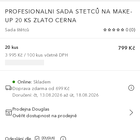
PROFESIONALNI SADA STETCŮ NA MAKE-
UP 20 KS ZLATO CERNA
Sada štětců
0
(
0
)
20 kus
799 Kč
3 995 Kč
 / 
100
kus
včetně DPH
Online
:
Skladem
Doprava zdarma od 699 Kč
Doručení: čt, 13.08.2026 až út, 18.08.2026
Prodejna Douglas
Ověřit dostupnost na prodejně
PŘIDAT DO KOŠÍKU
Odeslání dle