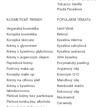
Tobacco Vanille
Prada Paradoxe
KOSMETICKÉ TRENDY
POPULÁRNÍ TÉMATA
Veganská kosmetika
Letní Vůně
Korejská kosmetika
Retinol
Korejská skincare
Kyselina mléčná
Krémy s glycerinem
Kyselina salicylová
Krémy s kyselinou glykolovou
Kyselina azelaová
Krémy s arganovým olejem
AHA kyseliny
Peptidové krémy
Enzymatický peeling
Pudrový make-up
Arganový olej
Korejský make up
Koenzym Q10
Krémy na citlivou pleť
Mandlový olej
Krémy s kyselinou
Bambucké máslo
laktobionovou
Kokosový olej
Pleťové krémy bez parfemace
Niacinamid
Pleťová tonika bez alkoholu
Ceramidy