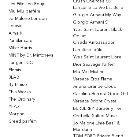
Crush Cheirosa 68
Les Filles en Rouje
Lancôme La Vie Est Belle
Miu Miu parfém
Giorgio Armani My Way
Jo Malone London
Giorgio Armani Sì
Lolavie
Yves Saint Laurent Black
Alma K
Opium
Pai Skincare
Gisada Ambassador
Miller Harris
Lancôme Idôle
MINT by Dr. Mintcheva
Yves Saint Laurent Libre
Tangent GC
Dior Sauvage Parfém
Elemis
Miu Miu Miutine
3LAB
Versace Eros Flame
By Eloise
Ariana Grande Cloud
This Works
Carolina Herrera Good Girl
The Ordinary
Versace Bright Crystal
YEAZ
BURBERRY Burberry Her
Morphe
Orebella Salted Muse
Creed parfém
Jo Malone Lime Basil &
Mandarin
TOM FORD Private Blend