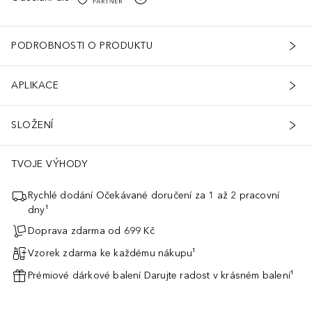
licylic Acid, 1,2-Hexanediol, Ascorbyl Palmitate, Creatine, Capryly
PODROBNOSTI O PRODUKTU
APLIKACE
SLOŽENÍ
TVOJE VÝHODY
Rychlé dodání Očekávané doručení za 1 až 2 pracovní
dny¹
Doprava zdarma od 699 Kč
Vzorek zdarma ke každému nákupu¹
Prémiové dárkové balení Darujte radost v krásném balení¹