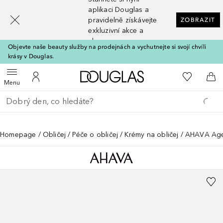
[navigation.slideout.screenreader]
aplikaci Douglas a
pravidelně získávejte
ZOBRAZIT
exkluzivní akce a
slevy
Objevte naše beauty služby na prodejnách a vychutnejte si svojí chvíli
krásy v Douglas.
Domů
K mému se
Otevřít menu
K mému účtu
Do 
Menu
Vraťte se
Proveďte vyhledávání
Homepage
Obličej
Péče o obličej
Krémy na obličej
AHAVA Age 