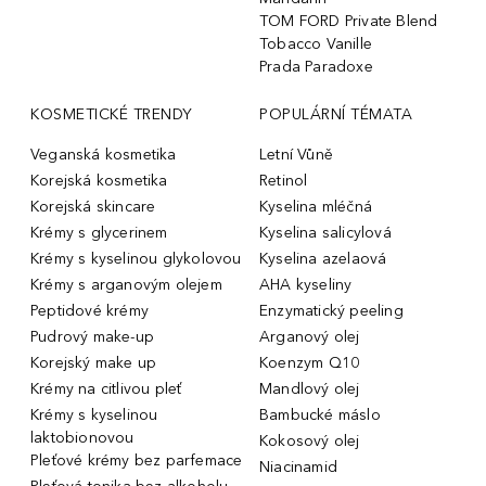
TOM FORD Private Blend
Tobacco Vanille
Prada Paradoxe
KOSMETICKÉ TRENDY
POPULÁRNÍ TÉMATA
Veganská kosmetika
Letní Vůně
Korejská kosmetika
Retinol
Korejská skincare
Kyselina mléčná
Krémy s glycerinem
Kyselina salicylová
Krémy s kyselinou glykolovou
Kyselina azelaová
Krémy s arganovým olejem
AHA kyseliny
Peptidové krémy
Enzymatický peeling
Pudrový make-up
Arganový olej
Korejský make up
Koenzym Q10
Krémy na citlivou pleť
Mandlový olej
Krémy s kyselinou
Bambucké máslo
laktobionovou
Kokosový olej
Pleťové krémy bez parfemace
Niacinamid