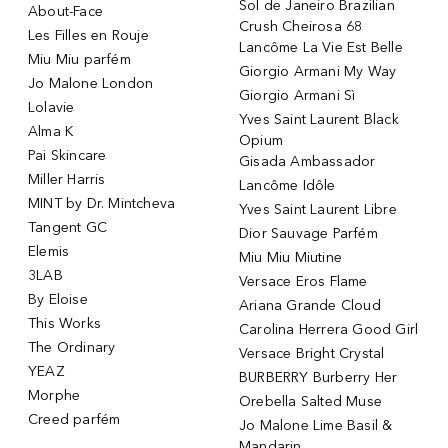
Sol de Janeiro Brazilian
About-Face
Crush Cheirosa 68
Les Filles en Rouje
Lancôme La Vie Est Belle
Miu Miu parfém
Giorgio Armani My Way
Jo Malone London
Giorgio Armani Sì
Lolavie
Yves Saint Laurent Black
Alma K
Opium
Pai Skincare
Gisada Ambassador
Miller Harris
Lancôme Idôle
MINT by Dr. Mintcheva
Yves Saint Laurent Libre
Tangent GC
Dior Sauvage Parfém
Elemis
Miu Miu Miutine
3LAB
Versace Eros Flame
By Eloise
Ariana Grande Cloud
This Works
Carolina Herrera Good Girl
The Ordinary
Versace Bright Crystal
YEAZ
BURBERRY Burberry Her
Morphe
Orebella Salted Muse
Creed parfém
Jo Malone Lime Basil &
Mandarin