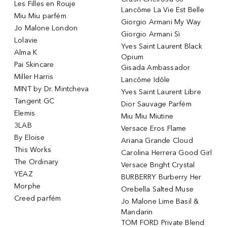
Les Filles en Rouje
Lancôme La Vie Est Belle
Miu Miu parfém
Giorgio Armani My Way
Jo Malone London
Giorgio Armani Sì
Lolavie
Yves Saint Laurent Black
Alma K
Opium
Pai Skincare
Gisada Ambassador
Miller Harris
Lancôme Idôle
MINT by Dr. Mintcheva
Yves Saint Laurent Libre
Tangent GC
Dior Sauvage Parfém
Elemis
Miu Miu Miutine
3LAB
Versace Eros Flame
By Eloise
Ariana Grande Cloud
This Works
Carolina Herrera Good Girl
The Ordinary
Versace Bright Crystal
YEAZ
BURBERRY Burberry Her
Morphe
Orebella Salted Muse
Creed parfém
Jo Malone Lime Basil &
Mandarin
TOM FORD Private Blend