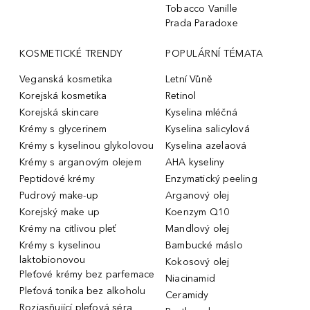
Tobacco Vanille
Prada Paradoxe
KOSMETICKÉ TRENDY
POPULÁRNÍ TÉMATA
Veganská kosmetika
Letní Vůně
Korejská kosmetika
Retinol
Korejská skincare
Kyselina mléčná
Krémy s glycerinem
Kyselina salicylová
Krémy s kyselinou glykolovou
Kyselina azelaová
Krémy s arganovým olejem
AHA kyseliny
Peptidové krémy
Enzymatický peeling
Pudrový make-up
Arganový olej
Korejský make up
Koenzym Q10
Krémy na citlivou pleť
Mandlový olej
Krémy s kyselinou
Bambucké máslo
laktobionovou
Kokosový olej
Pleťové krémy bez parfemace
Niacinamid
Pleťová tonika bez alkoholu
Ceramidy
Rozjasňující pleťová séra