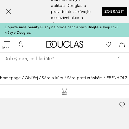
[navigation.slideout.screenreader]
aplikaci Douglas a
pravidelně získávejte
ZOBRAZIT
exkluzivní akce a
slevy
Objevte naše beauty služby na prodejnách a vychutnejte si svojí chvíli
krásy v Douglas.
Domů
K mému se
Otevřít menu
K mému účtu
Do 
Menu
Vraťte se
Proveďte vyhledávání
Homepage
Obličej
Séra a kúry
Séra proti vráskám
EBENHOLZ S