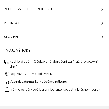
PODROBNOSTI O PRODUKTU
APLIKACE
SLOŽENÍ
TVOJE VÝHODY
Rychlé dodání Očekávané doručení za 1 až 2 pracovní
dny¹
Doprava zdarma od 699 Kč
Vzorek zdarma ke každému nákupu¹
Prémiové dárkové balení Darujte radost v krásném balení¹