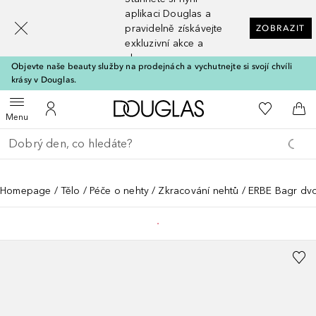
[navigation.slideout.screenreader]
aplikaci Douglas a
pravidelně získávejte
ZOBRAZIT
exkluzivní akce a
slevy
Objevte naše beauty služby na prodejnách a vychutnejte si svojí chvíli
krásy v Douglas.
Domů
K mému se
Otevřít menu
K mému účtu
Do 
Menu
Vraťte se
Proveďte vyhledávání
Homepage
Tělo
Péče o nehty
Zkracování nehtů
ERBE Bagr dvoj