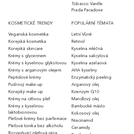
Tobacco Vanille
Prada Paradoxe
KOSMETICKÉ TRENDY
POPULÁRNÍ TÉMATA
Veganská kosmetika
Letní Vůně
Korejská kosmetika
Retinol
Korejská skincare
Kyselina mléčná
Krémy s glycerinem
Kyselina salicylová
Krémy s kyselinou glykolovou
Kyselina azelaová
Krémy s arganovým olejem
AHA kyseliny
Peptidové krémy
Enzymatický peeling
Pudrový make-up
Arganový olej
Korejský make up
Koenzym Q10
Krémy na citlivou pleť
Mandlový olej
Krémy s kyselinou
Bambucké máslo
laktobionovou
Kokosový olej
Pleťové krémy bez parfemace
Niacinamid
Pleťová tonika bez alkoholu
Ceramidy
Rozjasňující pleťová séra