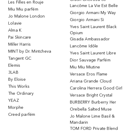
Les Filles en Rouje
Lancôme La Vie Est Belle
Miu Miu parfém
Giorgio Armani My Way
Jo Malone London
Giorgio Armani Sì
Lolavie
Yves Saint Laurent Black
Alma K
Opium
Pai Skincare
Gisada Ambassador
Miller Harris
Lancôme Idôle
MINT by Dr. Mintcheva
Yves Saint Laurent Libre
Tangent GC
Dior Sauvage Parfém
Elemis
Miu Miu Miutine
3LAB
Versace Eros Flame
By Eloise
Ariana Grande Cloud
This Works
Carolina Herrera Good Girl
The Ordinary
Versace Bright Crystal
YEAZ
BURBERRY Burberry Her
Morphe
Orebella Salted Muse
Creed parfém
Jo Malone Lime Basil &
Mandarin
TOM FORD Private Blend