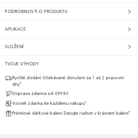
PODROBNOSTI O PRODUKTU
APLIKACE
SLOŽENÍ
TVOJE VÝHODY
Rychlé dodání Očekávané doručení za 1 až 2 pracovní
dny¹
Doprava zdarma od 699 Kč
Vzorek zdarma ke každému nákupu¹
Prémiové dárkové balení Darujte radost v krásném balení¹