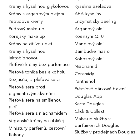
Krémy s kyselinou glykolovou
Kyselina azelaová
Krémy s arganovým olejem
AHA kyseliny
Peptidové krémy
Enzymatický peeling
Pudrový make-up
Arganový olej
Korejský make up
Koenzym Q10
Krémy na citlivou pleť
Mandlový olej
Krémy s kyselinou
Bambucké máslo
laktobionovou
Kokosový olej
Pleťové krémy bez parfemace
Niacinamid
Pleťová tonika bez alkoholu
Ceramidy
Rozjasňující pleťová séra
Panthenol
Pleťová séra proti
Prémiové dárkové balení
pigmentovým skvrnám
Douglas App
Pleťová séra na smíšenou
Karta Douglas
pleť
Click & Collect
Pleťová séra s niacinamidem
Make-up služby v
Veganské krémy na obličej
parfumeriích Douglas
Miniatury parfémů, cestovní
Služby v prodejnách Douglas
flakony