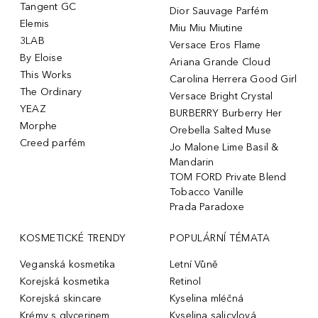
Tangent GC
Dior Sauvage Parfém
Elemis
Miu Miu Miutine
3LAB
Versace Eros Flame
By Eloise
Ariana Grande Cloud
This Works
Carolina Herrera Good Girl
The Ordinary
Versace Bright Crystal
YEAZ
BURBERRY Burberry Her
Morphe
Orebella Salted Muse
Creed parfém
Jo Malone Lime Basil &
Mandarin
TOM FORD Private Blend
Tobacco Vanille
Prada Paradoxe
KOSMETICKÉ TRENDY
POPULÁRNÍ TÉMATA
Veganská kosmetika
Letní Vůně
Korejská kosmetika
Retinol
Korejská skincare
Kyselina mléčná
Krémy s glycerinem
Kyselina salicylová