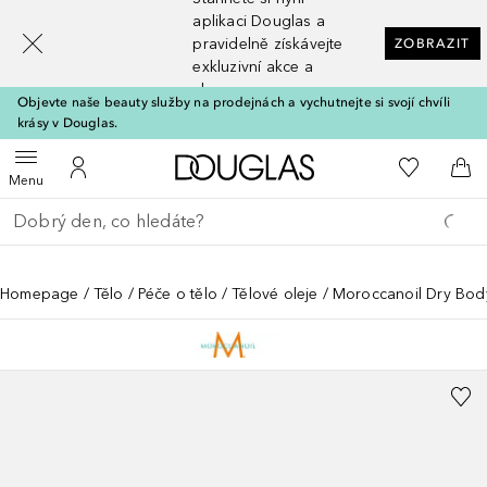
[navigation.slideout.screenreader]
aplikaci Douglas a
pravidelně získávejte
ZOBRAZIT
exkluzivní akce a
slevy
Objevte naše beauty služby na prodejnách a vychutnejte si svojí chvíli
krásy v Douglas.
Domů
K mému se
Otevřít menu
K mému účtu
Do 
Menu
Vraťte se
Proveďte vyhledávání
Homepage
Tělo
Péče o tělo
Tělové oleje
Moroccanoil Dry Bod