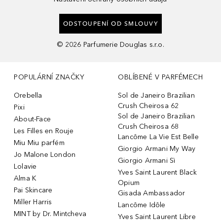
ODSTOUPENÍ OD SMLOUVY
©
2026
Parfumerie Douglas s.r.o.
POPULÁRNÍ ZNAČKY
OBLÍBENÉ V PARFÉMECH
Orebella
Sol de Janeiro Brazilian
Crush Cheirosa 62
Pixi
Sol de Janeiro Brazilian
About-Face
Crush Cheirosa 68
Les Filles en Rouje
Lancôme La Vie Est Belle
Miu Miu parfém
Giorgio Armani My Way
Jo Malone London
Giorgio Armani Sì
Lolavie
Yves Saint Laurent Black
Alma K
Opium
Pai Skincare
Gisada Ambassador
Miller Harris
Lancôme Idôle
MINT by Dr. Mintcheva
Yves Saint Laurent Libre