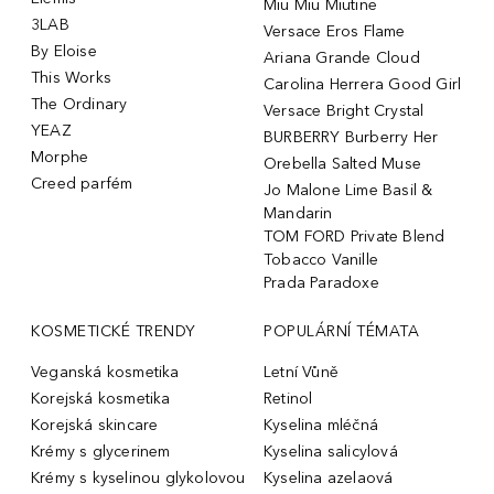
Miu Miu Miutine
3LAB
Versace Eros Flame
By Eloise
Ariana Grande Cloud
This Works
Carolina Herrera Good Girl
The Ordinary
Versace Bright Crystal
YEAZ
BURBERRY Burberry Her
Morphe
Orebella Salted Muse
Creed parfém
Jo Malone Lime Basil &
Mandarin
TOM FORD Private Blend
Tobacco Vanille
Prada Paradoxe
KOSMETICKÉ TRENDY
POPULÁRNÍ TÉMATA
Veganská kosmetika
Letní Vůně
Korejská kosmetika
Retinol
Korejská skincare
Kyselina mléčná
Krémy s glycerinem
Kyselina salicylová
Krémy s kyselinou glykolovou
Kyselina azelaová