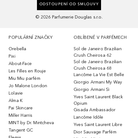
ODSTOUPENÍ OD SMLOUVY
©
2026
Parfumerie Douglas s.r.o.
POPULÁRNÍ ZNAČKY
OBLÍBENÉ V PARFÉMECH
Orebella
Sol de Janeiro Brazilian
Crush Cheirosa 62
Pixi
Sol de Janeiro Brazilian
About-Face
Crush Cheirosa 68
Les Filles en Rouje
Lancôme La Vie Est Belle
Miu Miu parfém
Giorgio Armani My Way
Jo Malone London
Giorgio Armani Sì
Lolavie
Yves Saint Laurent Black
Alma K
Opium
Pai Skincare
Gisada Ambassador
Miller Harris
Lancôme Idôle
MINT by Dr. Mintcheva
Yves Saint Laurent Libre
Tangent GC
Dior Sauvage Parfém
Elemis