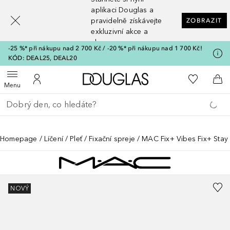
[navigation.slideout.screenreader]
aplikaci Douglas a
pravidelně získávejte
ZOBRAZIT
exkluzivní akce a
slevy
-25 %* při nákupu nad 2 700 Kč / -20 %* při nákupu nad 1 700 Kč!
KÓD: DEAL25, DEAL20
Domů
K mému se
Otevřít menu
K mému účtu
Do 
Menu
Vraťte se
Proveďte vyhledávání
Homepage
Líčení
Pleť
Fixační spreje
MAC Fix+ Vibes Fix+ Stay
NOVÝ