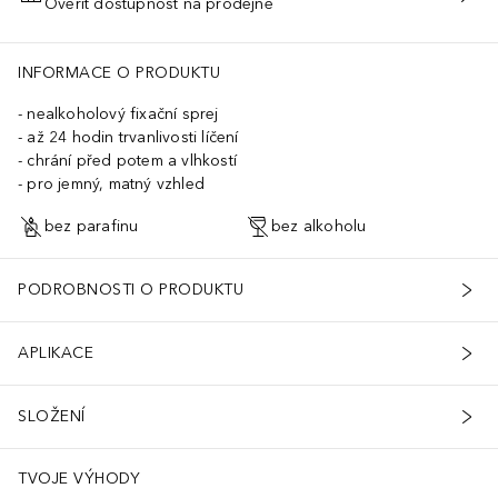
Ověřit dostupnost na prodejně
PŘIDAT DO KOŠÍKU
INFORMACE O PRODUKTU
nealkoholový fixační sprej
až 24 hodin trvanlivosti líčení
chrání před potem a vlhkostí
pro jemný, matný vzhled
bez parafinu
bez alkoholu
PODROBNOSTI O PRODUKTU
APLIKACE
SLOŽENÍ
TVOJE VÝHODY