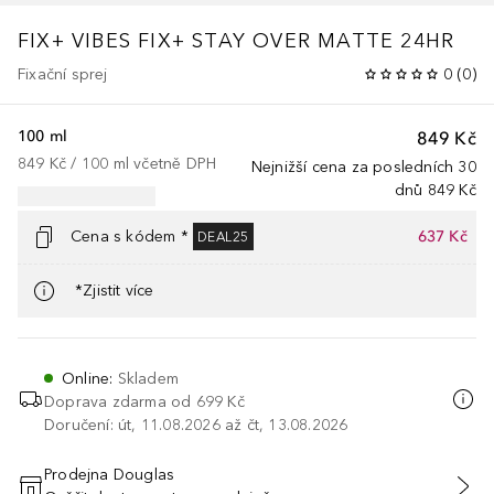
FIX+ VIBES
FIX+ STAY OVER MATTE 24HR
Fixační sprej
0
(
0
)
100 ml
849 Kč
849 Kč
 / 
100
ml
včetně DPH
Nejnižší cena za posledních 30
dnů
849 Kč
Cena s kódem *
637 Kč
DEAL25
*Zjistit více
Online
:
Skladem
Doprava zdarma od 699 Kč
Doručení: út, 11.08.2026 až čt, 13.08.2026
Prodejna Douglas