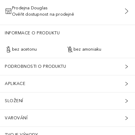
Prodejna Douglas
Ověřit dostupnost na prodejně
PŘIDAT DO KOŠÍKU
 Lake (Ci 73360), Red 33 Lake (Ci 17200), Red 36 Lake (Ci 12085), Y
INFORMACE O PRODUKTU
bez acetonu
bez amoniaku
PODROBNOSTI O PRODUKTU
APLIKACE
SLOŽENÍ
VAROVÁNÍ
TVOJE VÝHODY