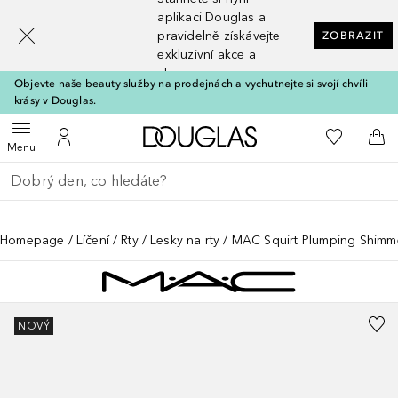
[navigation.slideout.screenreader]
aplikaci Douglas a
pravidelně získávejte
ZOBRAZIT
exkluzivní akce a
slevy
Objevte naše beauty služby na prodejnách a vychutnejte si svojí chvíli
krásy v Douglas.
Domů
K mému se
Otevřít menu
K mému účtu
Do 
Menu
Vraťte se
Proveďte vyhledávání
Homepage
Líčení
Rty
Lesky na rty
MAC Squirt Plumping Shimm
NOVÝ