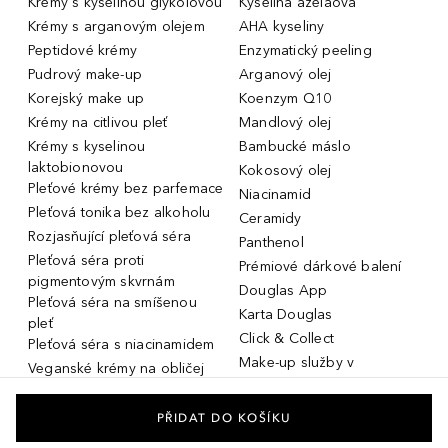
Krémy s kyselinou glykolovou
Kyselina azelaová
Krémy s arganovým olejem
AHA kyseliny
Peptidové krémy
Enzymatický peeling
Pudrový make-up
Arganový olej
Korejský make up
Koenzym Q10
Krémy na citlivou pleť
Mandlový olej
Krémy s kyselinou
Bambucké máslo
laktobionovou
Kokosový olej
Pleťové krémy bez parfemace
Niacinamid
Pleťová tonika bez alkoholu
Ceramidy
Rozjasňující pleťová séra
Panthenol
Pleťová séra proti
Prémiové dárkové balení
pigmentovým skvrnám
Douglas App
Pleťová séra na smíšenou
Karta Douglas
pleť
Click & Collect
Pleťová séra s niacinamidem
Make-up služby v
Veganské krémy na obličej
parfumeriích Douglas
Miniatury parfémů, cestovní
Služby v prodejnách Douglas
flakony
PŘIDAT DO KOŠÍKU
Kosmetika na rozšířené póry