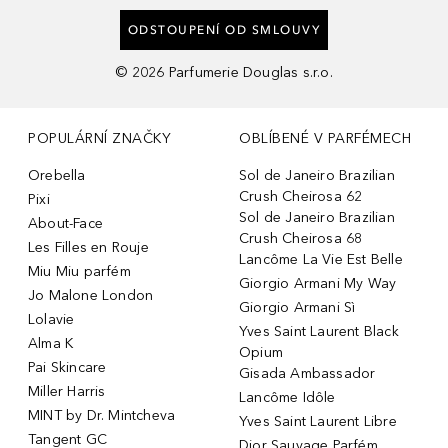
ODSTOUPENÍ OD SMLOUVY
©
2026
Parfumerie Douglas s.r.o.
POPULÁRNÍ ZNAČKY
OBLÍBENÉ V PARFÉMECH
Orebella
Sol de Janeiro Brazilian
Crush Cheirosa 62
Pixi
Sol de Janeiro Brazilian
About-Face
Crush Cheirosa 68
Les Filles en Rouje
Lancôme La Vie Est Belle
Miu Miu parfém
Giorgio Armani My Way
Jo Malone London
Giorgio Armani Sì
Lolavie
Yves Saint Laurent Black
Alma K
Opium
Pai Skincare
Gisada Ambassador
Miller Harris
Lancôme Idôle
MINT by Dr. Mintcheva
Yves Saint Laurent Libre
Tangent GC
Dior Sauvage Parfém