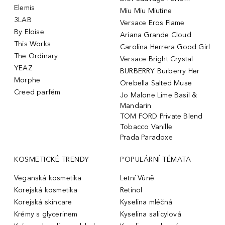
Elemis
Miu Miu Miutine
3LAB
Versace Eros Flame
By Eloise
Ariana Grande Cloud
This Works
Carolina Herrera Good Girl
The Ordinary
Versace Bright Crystal
YEAZ
BURBERRY Burberry Her
Morphe
Orebella Salted Muse
Creed parfém
Jo Malone Lime Basil &
Mandarin
TOM FORD Private Blend
Tobacco Vanille
Prada Paradoxe
KOSMETICKÉ TRENDY
POPULÁRNÍ TÉMATA
Veganská kosmetika
Letní Vůně
Korejská kosmetika
Retinol
Korejská skincare
Kyselina mléčná
Krémy s glycerinem
Kyselina salicylová