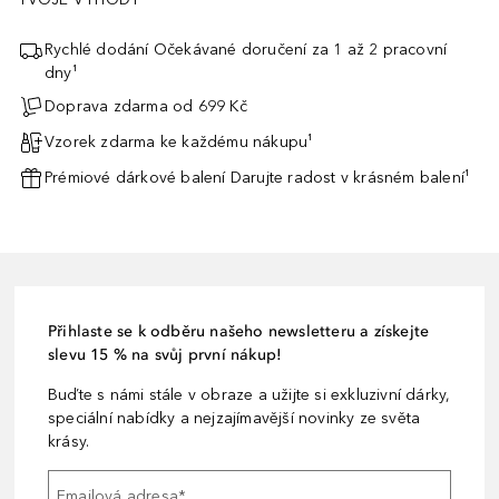
Rychlé dodání Očekávané doručení za 1 až 2 pracovní
dny¹
Doprava zdarma od 699 Kč
Vzorek zdarma ke každému nákupu¹
Prémiové dárkové balení Darujte radost v krásném balení¹
Přihlaste se k odběru našeho newsletteru a získejte
slevu 15 % na svůj první nákup!
Buďte s námi stále v obraze a užijte si exkluzivní dárky,
speciální nabídky a nejzajímavější novinky ze světa
krásy.
Emailová adresa
*