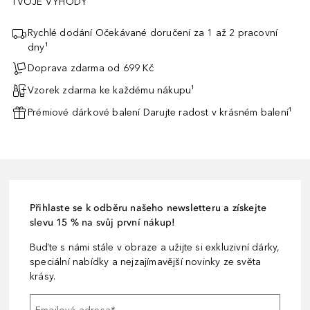
TVOJE VÝHODY
Rychlé dodání Očekávané doručení za 1 až 2 pracovní
dny¹
Doprava zdarma od 699 Kč
Vzorek zdarma ke každému nákupu¹
Prémiové dárkové balení Darujte radost v krásném balení¹
Přihlaste se k odběru našeho newsletteru a získejte
slevu 15 % na svůj první nákup!
Buďte s námi stále v obraze a užijte si exkluzivní dárky,
speciální nabídky a nejzajímavější novinky ze světa
krásy.