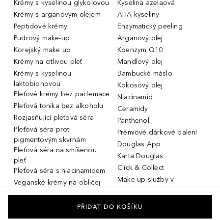
Krémy s kyselinou glykolovou
Kyselina azelaová
Krémy s arganovým olejem
AHA kyseliny
Peptidové krémy
Enzymatický peeling
Pudrový make-up
Arganový olej
Korejský make up
Koenzym Q10
Krémy na citlivou pleť
Mandlový olej
Krémy s kyselinou
Bambucké máslo
laktobionovou
Kokosový olej
Pleťové krémy bez parfemace
Niacinamid
Pleťová tonika bez alkoholu
Ceramidy
Rozjasňující pleťová séra
Panthenol
Pleťová séra proti
Prémiové dárkové balení
pigmentovým skvrnám
Douglas App
Pleťová séra na smíšenou
Karta Douglas
pleť
Click & Collect
Pleťová séra s niacinamidem
Make-up služby v
Veganské krémy na obličej
parfumeriích Douglas
Miniatury parfémů, cestovní
Služby v prodejnách Douglas
flakony
PŘIDAT DO KOŠÍKU
Kosmetika na rozšířené póry