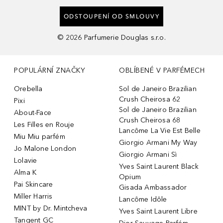
ODSTOUPENÍ OD SMLOUVY
©
2026
Parfumerie Douglas s.r.o.
POPULÁRNÍ ZNAČKY
OBLÍBENÉ V PARFÉMECH
Orebella
Sol de Janeiro Brazilian
Crush Cheirosa 62
Pixi
Sol de Janeiro Brazilian
About-Face
Crush Cheirosa 68
Les Filles en Rouje
Lancôme La Vie Est Belle
Miu Miu parfém
Giorgio Armani My Way
Jo Malone London
Giorgio Armani Sì
Lolavie
Yves Saint Laurent Black
Alma K
Opium
Pai Skincare
Gisada Ambassador
Miller Harris
Lancôme Idôle
MINT by Dr. Mintcheva
Yves Saint Laurent Libre
Tangent GC