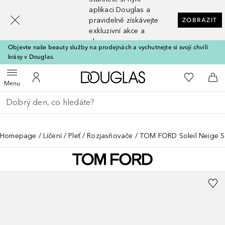
[navigation.slideout.screenreader]
aplikaci Douglas a
pravidelně získávejte
ZOBRAZIT
exkluzivní akce a
slevy
Objevte naše beauty služby na prodejnách a vychutnejte si svojí chvíli
krásy v Douglas.
Domů
K mému se
Otevřít menu
K mému účtu
Do 
Menu
Vraťte se
Proveďte vyhledávání
Homepage
Líčení
Pleť
Rozjasňovače
TOM FORD Soleil Neige So