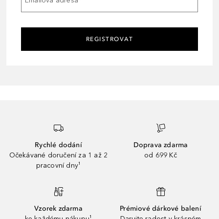
Emailová adresa
*
REGISTROVAT
Rychlé dodání
Doprava zdarma
Očekávané doručení za 1 až 2
od 699 Kč
pracovní dny¹
Vzorek zdarma
Prémiové dárkové balení
ke každému nákupu¹
Darujte radost v krásném