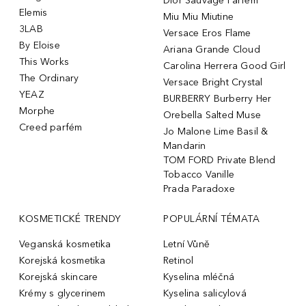
Dior Sauvage Parfém
Elemis
Miu Miu Miutine
3LAB
Versace Eros Flame
By Eloise
Ariana Grande Cloud
This Works
Carolina Herrera Good Girl
The Ordinary
Versace Bright Crystal
YEAZ
BURBERRY Burberry Her
Morphe
Orebella Salted Muse
Creed parfém
Jo Malone Lime Basil &
Mandarin
TOM FORD Private Blend
Tobacco Vanille
Prada Paradoxe
KOSMETICKÉ TRENDY
POPULÁRNÍ TÉMATA
Veganská kosmetika
Letní Vůně
Korejská kosmetika
Retinol
Korejská skincare
Kyselina mléčná
Krémy s glycerinem
Kyselina salicylová