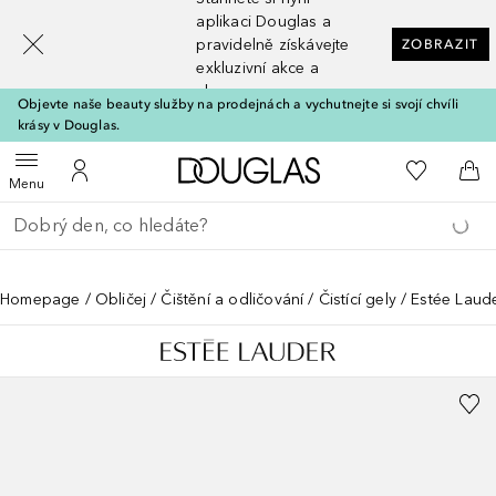
[navigation.slideout.screenreader]
aplikaci Douglas a
pravidelně získávejte
ZOBRAZIT
exkluzivní akce a
slevy
Objevte naše beauty služby na prodejnách a vychutnejte si svojí chvíli
krásy v Douglas.
Domů
K mému se
Otevřít menu
K mému účtu
Do 
Menu
Vraťte se
Proveďte vyhledávání
Homepage
Obličej
Čištění a odličování
Čistící gely
Estée Laud