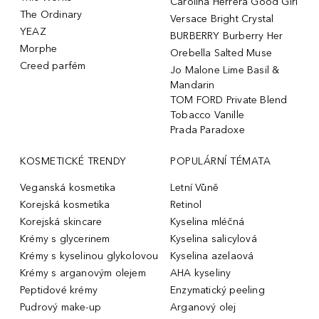
Carolina Herrera Good Girl
The Ordinary
Versace Bright Crystal
YEAZ
BURBERRY Burberry Her
Morphe
Orebella Salted Muse
Creed parfém
Jo Malone Lime Basil &
Mandarin
TOM FORD Private Blend
Tobacco Vanille
Prada Paradoxe
KOSMETICKÉ TRENDY
POPULÁRNÍ TÉMATA
Veganská kosmetika
Letní Vůně
Korejská kosmetika
Retinol
Korejská skincare
Kyselina mléčná
Krémy s glycerinem
Kyselina salicylová
Krémy s kyselinou glykolovou
Kyselina azelaová
Krémy s arganovým olejem
AHA kyseliny
Peptidové krémy
Enzymatický peeling
Pudrový make-up
Arganový olej