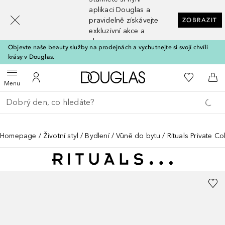
[navigation.slideout.screenreader]
aplikaci Douglas a
pravidelně získávejte
ZOBRAZIT
exkluzivní akce a
slevy
Objevte naše beauty služby na prodejnách a vychutnejte si svojí chvíli
krásy v Douglas.
Domů
K mému se
Otevřít menu
K mému účtu
Do 
Menu
Vraťte se
Proveďte vyhledávání
Homepage
Životní styl
Bydlení
Vůně do bytu
Rituals Private C