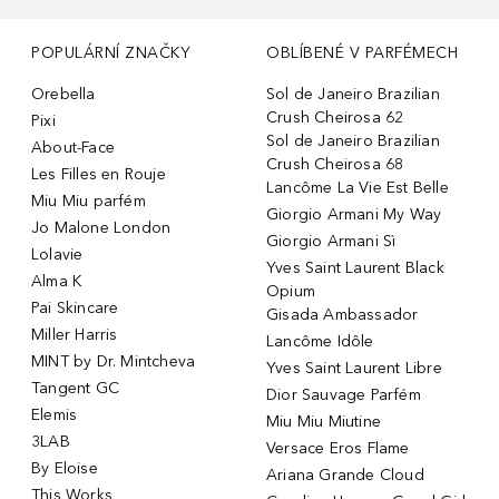
POPULÁRNÍ ZNAČKY
OBLÍBENÉ V PARFÉMECH
Orebella
Sol de Janeiro Brazilian
Crush Cheirosa 62
Pixi
Sol de Janeiro Brazilian
About-Face
Crush Cheirosa 68
Les Filles en Rouje
Lancôme La Vie Est Belle
Miu Miu parfém
Giorgio Armani My Way
Jo Malone London
Giorgio Armani Sì
Lolavie
Yves Saint Laurent Black
Alma K
Opium
Pai Skincare
Gisada Ambassador
Miller Harris
Lancôme Idôle
MINT by Dr. Mintcheva
Yves Saint Laurent Libre
Tangent GC
Dior Sauvage Parfém
Elemis
Miu Miu Miutine
3LAB
Versace Eros Flame
By Eloise
Ariana Grande Cloud
This Works