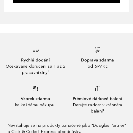
Rychlé dodání
Doprava zdarma
Očekávané doručení za 1 až 2
od 699 Kč
pracovní dny¹
Vzorek zdarma
Prémiové dárkové balení
ke každému nákupu¹
Darujte radost v krásném
balení¹
Nevztahuje se na produkty označené jako "Douglas Partner"
¹
a Click & Collect Express objednávky.