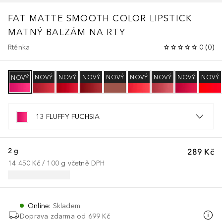
FAT MATTE SMOOTH COLOR LIPSTICK
MATNÝ BALZÁM NA RTY
Rtěnka
0
(
0
)
NOVÝ
NOVÝ
NOVÝ
NOVÝ
NOVÝ
NOVÝ
NOVÝ
NOVÝ
NOVÝ
13 FLUFFY FUCHSIA
2 g
289 Kč
14 450 Kč
 / 
100
g
včetně DPH
Online
:
Skladem
Doprava zdarma od
699 Kč