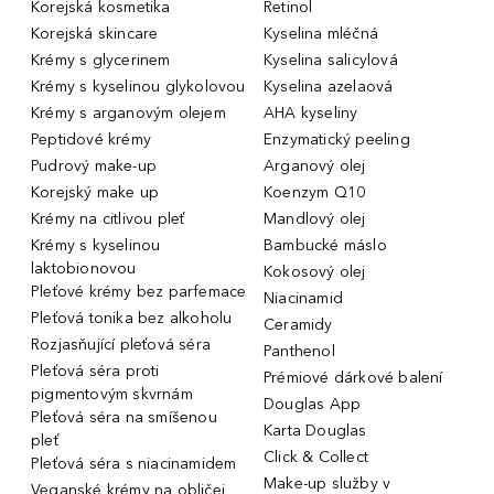
Korejská kosmetika
Retinol
Korejská skincare
Kyselina mléčná
Krémy s glycerinem
Kyselina salicylová
Krémy s kyselinou glykolovou
Kyselina azelaová
Krémy s arganovým olejem
AHA kyseliny
Peptidové krémy
Enzymatický peeling
Pudrový make-up
Arganový olej
Korejský make up
Koenzym Q10
Krémy na citlivou pleť
Mandlový olej
Krémy s kyselinou
Bambucké máslo
laktobionovou
Kokosový olej
Pleťové krémy bez parfemace
Niacinamid
Pleťová tonika bez alkoholu
Ceramidy
Rozjasňující pleťová séra
Panthenol
Pleťová séra proti
Prémiové dárkové balení
pigmentovým skvrnám
Douglas App
Pleťová séra na smíšenou
Karta Douglas
pleť
Click & Collect
Pleťová séra s niacinamidem
Make-up služby v
Veganské krémy na obličej