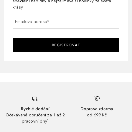
speciální nabídky a nejzajímavější novinky ze světa
krásy.
Emailová adresa
*
REGISTROVAT
Rychlé dodání
Doprava zdarma
Očekávané doručení za 1 až 2
od 699 Kč
pracovní dny¹