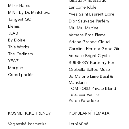
Gisada Ambassador
Miller Harris
Lancôme Idôle
MINT by Dr. Mintcheva
Yves Saint Laurent Libre
Tangent GC
Dior Sauvage Parfém
Elemis
Miu Miu Miutine
3LAB
Versace Eros Flame
By Eloise
Ariana Grande Cloud
This Works
Carolina Herrera Good Girl
The Ordinary
Versace Bright Crystal
YEAZ
BURBERRY Burberry Her
Morphe
Orebella Salted Muse
Creed parfém
Jo Malone Lime Basil &
Mandarin
TOM FORD Private Blend
Tobacco Vanille
Prada Paradoxe
KOSMETICKÉ TRENDY
POPULÁRNÍ TÉMATA
Veganská kosmetika
Letní Vůně