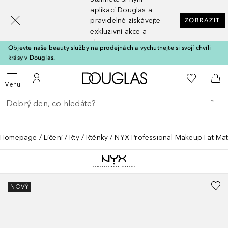
[navigation.slideout.screenreader]
aplikaci Douglas a
pravidelně získávejte
ZOBRAZIT
exkluzivní akce a
slevy
Objevte naše beauty služby na prodejnách a vychutnejte si svojí chvíli
krásy v Douglas.
Domů
K mému se
Otevřít menu
K mému účtu
Do 
Menu
Vraťte se
Proveďte vyhledávání
Homepage
Líčení
Rty
Rtěnky
NYX Professional Makeup Fat Matt
NOVÝ