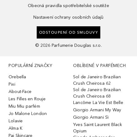
Obecná pravidla spotřebitelské soutěže
Nastavení ochrany osobních údajů
ODSTOUPENÍ OD SMLOUVY
©
2026
Parfumerie Douglas s.r.o.
POPULÁRNÍ ZNAČKY
OBLÍBENÉ V PARFÉMECH
Orebella
Sol de Janeiro Brazilian
Crush Cheirosa 62
Pixi
Sol de Janeiro Brazilian
About-Face
Crush Cheirosa 68
Les Filles en Rouje
Lancôme La Vie Est Belle
Miu Miu parfém
Giorgio Armani My Way
Jo Malone London
Giorgio Armani Sì
Lolavie
Yves Saint Laurent Black
Alma K
Opium
Pai Skincare