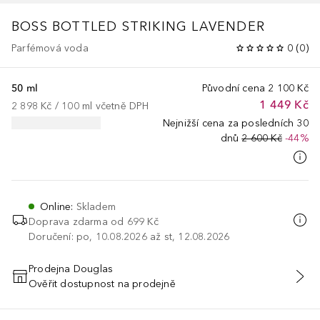
BOSS BOTTLED
STRIKING LAVENDER
Parfémová voda
0
(
0
)
50 ml
Původní cena
2 100 Kč
1 449 Kč
2 898 Kč
 / 
100
ml
včetně DPH
Nejnižší cena za posledních 30
dnů
2 600 Kč
-44%
Online
:
Skladem
Doprava zdarma od 699 Kč
Doručení: po, 10.08.2026 až st, 12.08.2026
Prodejna Douglas
Ověřit dostupnost na prodejně
PŘIDAT DO KOŠÍKU