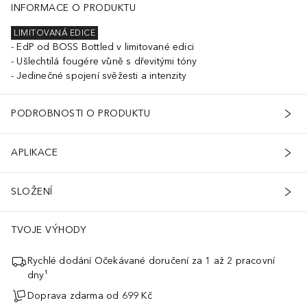
INFORMACE O PRODUKTU
LIMITOVANÁ EDICE
EdP od BOSS Bottled v limitované edici
Ušlechtilá fougére vůně s dřevitými tóny
Jedinečné spojení svěžesti a intenzity
PODROBNOSTI O PRODUKTU
APLIKACE
SLOŽENÍ
TVOJE VÝHODY
Rychlé dodání Očekávané doručení za 1 až 2 pracovní
dny¹
Doprava zdarma od 699 Kč