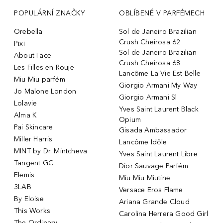
POPULÁRNÍ ZNAČKY
OBLÍBENÉ V PARFÉMECH
Orebella
Sol de Janeiro Brazilian
Crush Cheirosa 62
Pixi
Sol de Janeiro Brazilian
About-Face
Crush Cheirosa 68
Les Filles en Rouje
Lancôme La Vie Est Belle
Miu Miu parfém
Giorgio Armani My Way
Jo Malone London
Giorgio Armani Sì
Lolavie
Yves Saint Laurent Black
Alma K
Opium
Pai Skincare
Gisada Ambassador
Miller Harris
Lancôme Idôle
MINT by Dr. Mintcheva
Yves Saint Laurent Libre
Tangent GC
Dior Sauvage Parfém
Elemis
Miu Miu Miutine
3LAB
Versace Eros Flame
By Eloise
Ariana Grande Cloud
This Works
Carolina Herrera Good Girl
The Ordinary