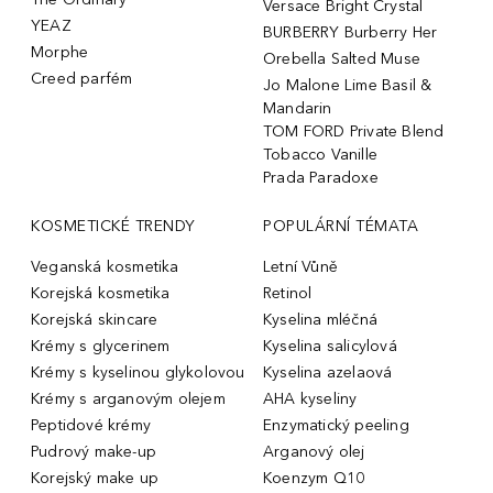
Versace Bright Crystal
YEAZ
BURBERRY Burberry Her
Morphe
Orebella Salted Muse
Creed parfém
Jo Malone Lime Basil &
Mandarin
TOM FORD Private Blend
Tobacco Vanille
Prada Paradoxe
KOSMETICKÉ TRENDY
POPULÁRNÍ TÉMATA
Veganská kosmetika
Letní Vůně
Korejská kosmetika
Retinol
Korejská skincare
Kyselina mléčná
Krémy s glycerinem
Kyselina salicylová
Krémy s kyselinou glykolovou
Kyselina azelaová
Krémy s arganovým olejem
AHA kyseliny
Peptidové krémy
Enzymatický peeling
Pudrový make-up
Arganový olej
Korejský make up
Koenzym Q10