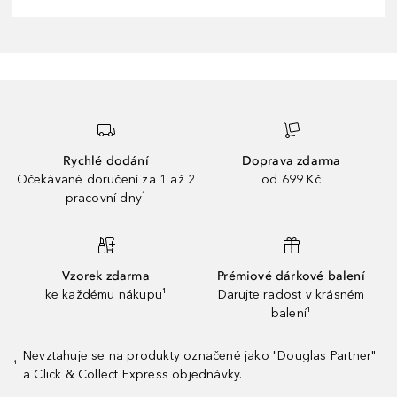
Rychlé dodání
Doprava zdarma
Očekávané doručení za 1 až 2
od 699 Kč
pracovní dny¹
Vzorek zdarma
Prémiové dárkové balení
ke každému nákupu¹
Darujte radost v krásném
balení¹
Nevztahuje se na produkty označené jako "Douglas Partner"
¹
a Click & Collect Express objednávky.