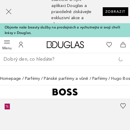
[navigation.slideout.screenreader]
aplikaci Douglas a
pravidelně získávejte
ZOBRAZIT
exkluzivní akce a
slevy
Objevte naše beauty služby na prodejnách a vychutnejte si svojí chvíli
krásy v Douglas.
Domů
K mému se
Otevřít menu
K mému účtu
Do 
Menu
Vraťte se
Proveďte vyhledávání
Homepage
Parfémy
Pánské parfémy a vůně
Parfémy
Hugo Boss
%