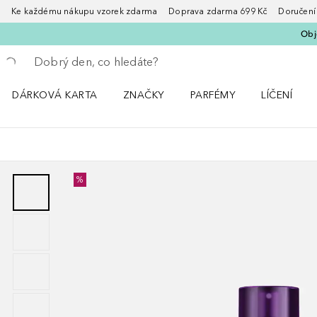
Ke každému nákupu vzorek zdarma Doprava zdarma 699 Kč Doručení za
Obje
Vraťte se
Proveďte vyhledávání
DÁRKOVÁ KARTA
ZNAČKY
PARFÉMY
LÍČENÍ
Otevřít nabídku ZNAČKY
Otevřít nabídku Parfémy
Otevřít nabí
%