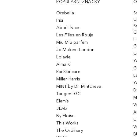
POPULÁRNÍ ZNAČKY
O
Orebella
S
C
Pixi
S
About-Face
C
Les Filles en Rouje
L
Miu Miu parfém
G
Jo Malone London
G
Lolavie
Y
Alma K
G
Pai Skincare
L
Miller Harris
Y
MINT by Dr. Mintcheva
D
Tangent GC
M
Elemis
V
3LAB
A
By Eloise
C
This Works
V
The Ordinary
B