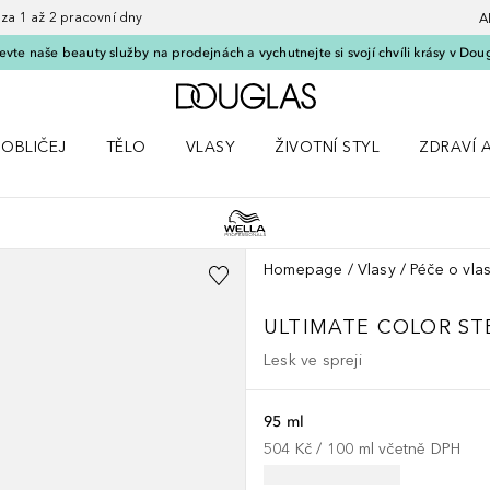
 1 až 2 pracovní dny
A
vte naše beauty služby na prodejnách a vychutnejte si svojí chvíli krásy v Dou
Domů
OBLIČEJ
TĚLO
VLASY
ŽIVOTNÍ STYL
ZDRAVÍ 
dku Líčení
Otevřít nabídku Obličej
Otevřít nabídku Tělo
Otevřít nabídku Vlasy
Otevřít nabídku Životní styl
Otevřít n
Homepage
Vlasy
Péče o vla
ULTIMATE COLOR
ST
Lesk ve spreji
95 ml
504 Kč
 / 
100
ml
včetně DPH