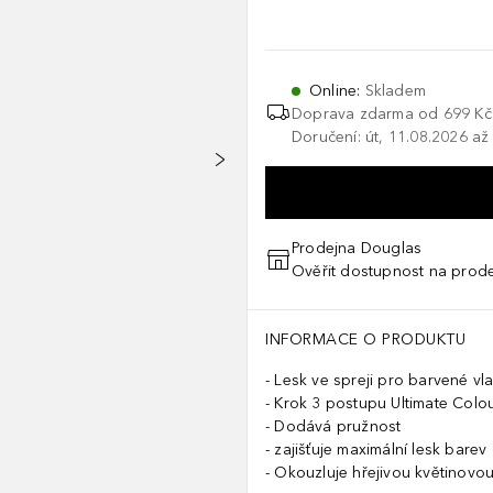
Online
:
Skladem
Doprava zdarma od
699 Kč
Doručení: út, 11.08.2026 až
Prodejna Douglas
Ověřit dostupnost na prod
INFORMACE O PRODUKTU
Lesk ve spreji pro barvené vl
Krok 3 postupu Ultimate Colo
Dodává pružnost
zajišťuje maximální lesk barev
Okouzluje hřejivou květinovou