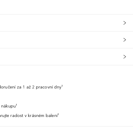
oručení za 1 až 2 pracovní dny¹
 nákupu¹
rujte radost v krásném balení¹