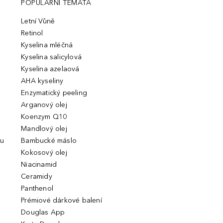
POPULÁRNÍ TÉMATA
Letní Vůně
Retinol
Kyselina mléčná
Kyselina salicylová
Kyselina azelaová
AHA kyseliny
Enzymatický peeling
Arganový olej
Koenzym Q10
Mandlový olej
ou
Bambucké máslo
Kokosový olej
Niacinamid
Ceramidy
Panthenol
Prémiové dárkové balení
Douglas App