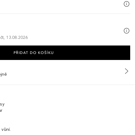
 čt, 13.08.2026
PŘIDAT DO KOŠÍKU
ejně
asy
ur
 vůní.