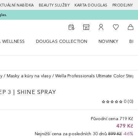
KTUÁLNÍ NABÍDKA
BEAUTY SLUŽBY
KARTA DOUGLAS
PRODEJNY
glas.
K mému se
K vyhledávači prodejen
K mému účtu
Do 
A WELLNESS
DOUGLAS COLLECTION
NOVINKY
BEA
abídku Zdraví a wellness
Otevřít nabídku Douglas Collection
Otevřít nabídku N
Ote
sy
Masky a kúry na vlasy
Wella Professionals Ultimate Color Step 
EP 3 | SHINE SPRAY
0
(
0
)
Původní cena
719 Kč
479 Kč
Nejnižší cena za posledních 30 dnů
899 Kč
-46%