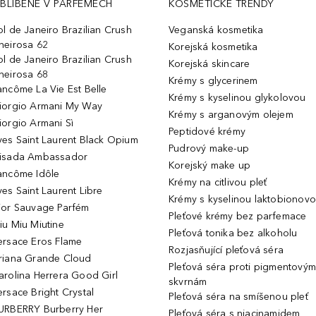
BLÍBENÉ V PARFÉMECH
KOSMETICKÉ TRENDY
ol de Janeiro Brazilian Crush
Veganská kosmetika
heirosa 62
Korejská kosmetika
ol de Janeiro Brazilian Crush
Korejská skincare
heirosa 68
Krémy s glycerinem
ancôme La Vie Est Belle
Krémy s kyselinou glykolovou
iorgio Armani My Way
Krémy s arganovým olejem
iorgio Armani Sì
Peptidové krémy
ves Saint Laurent Black Opium
Pudrový make-up
isada Ambassador
Korejský make up
ancôme Idôle
Krémy na citlivou pleť
ves Saint Laurent Libre
Krémy s kyselinou laktobionov
ior Sauvage Parfém
Pleťové krémy bez parfemace
iu Miu Miutine
Pleťová tonika bez alkoholu
ersace Eros Flame
Rozjasňující pleťová séra
riana Grande Cloud
Pleťová séra proti pigmentovým
arolina Herrera Good Girl
skvrnám
ersace Bright Crystal
Pleťová séra na smíšenou pleť
URBERRY Burberry Her
Pleťová séra s niacinamidem