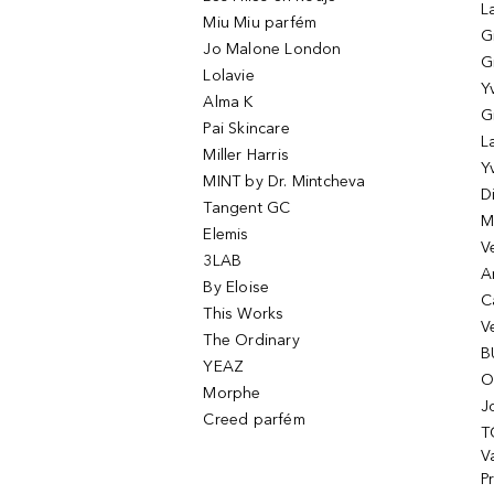
L
Miu Miu parfém
G
Jo Malone London
G
Lolavie
Y
Alma K
G
Pai Skincare
L
Miller Harris
Y
MINT by Dr. Mintcheva
D
Tangent GC
M
Elemis
V
3LAB
A
By Eloise
C
This Works
V
The Ordinary
B
YEAZ
O
Morphe
J
Creed parfém
T
Va
P