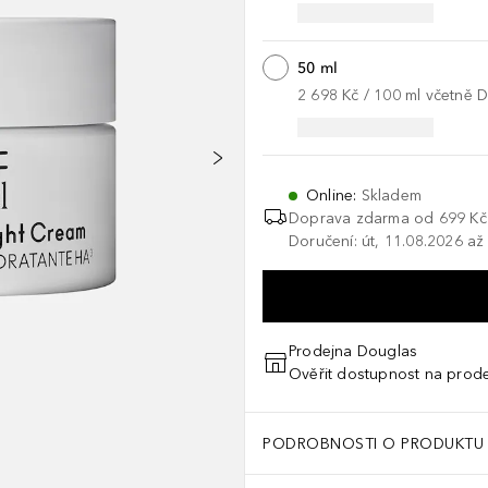
50 ml
2 698 Kč
 / 
100
ml
včetně 
Online
:
Skladem
Doprava zdarma od
699 Kč
Doručení: út, 11.08.2026 až
Prodejna Douglas
Ověřit dostupnost na prod
PODROBNOSTI O PRODUKTU