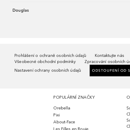
Douglas
Prohlášení o ochraně osobních údajů
Kontaktujte nás
Všeobecné obchodní podmínky
Zpracování osobních ú
Nastavení ochrany osobních údajů
ODSTOUPENÍ OD 
POPULÁRNÍ ZNAČKY
O
Orebella
S
C
Pixi
S
About-Face
C
Les Filles en Rouje