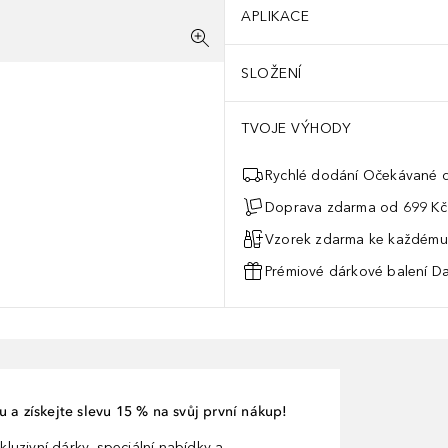
APLIKACE
SLOŽENÍ
TVOJE VÝHODY
Rychlé dodání Očekávané d
Doprava zdarma od 699 Kč
Vzorek zdarma ke každému
Prémiové dárkové balení Da
 a získejte slevu 15 % na svůj první nákup!
kluzivní dárky, speciální nabídky a