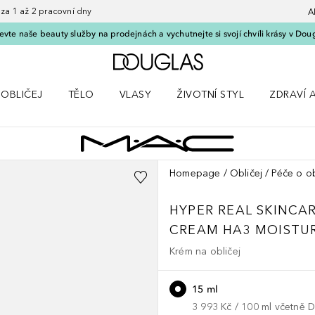
 1 až 2 pracovní dny
A
vte naše beauty služby na prodejnách a vychutnejte si svojí chvíli krásy v Dou
Domů
OBLIČEJ
TĚLO
VLASY
ŽIVOTNÍ STYL
ZDRAVÍ 
dku Líčení
Otevřít nabídku Obličej
Otevřít nabídku Tělo
Otevřít nabídku Vlasy
Otevřít nabídku Životní styl
Otevřít n
Homepage
Obličej
Péče o ob
HYPER REAL SKINCA
CREAM HA3 MOISTUR
Krém na obličej
15 ml
3 993 Kč
 / 
100
ml
včetně 