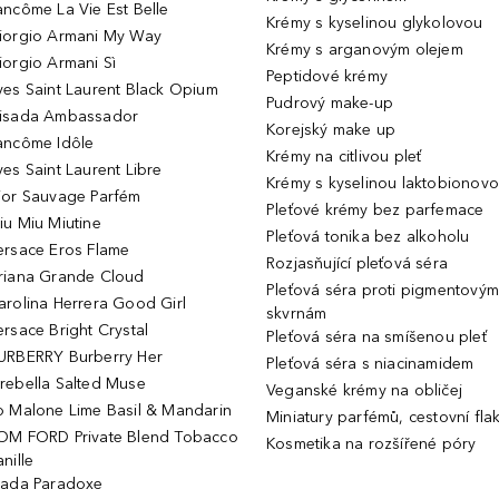
ancôme La Vie Est Belle
Krémy s kyselinou glykolovou
iorgio Armani My Way
Krémy s arganovým olejem
iorgio Armani Sì
Peptidové krémy
ves Saint Laurent Black Opium
Pudrový make-up
isada Ambassador
Korejský make up
ancôme Idôle
Krémy na citlivou pleť
ves Saint Laurent Libre
Krémy s kyselinou laktobionov
ior Sauvage Parfém
Pleťové krémy bez parfemace
iu Miu Miutine
Pleťová tonika bez alkoholu
ersace Eros Flame
Rozjasňující pleťová séra
riana Grande Cloud
Pleťová séra proti pigmentovým
arolina Herrera Good Girl
skvrnám
ersace Bright Crystal
Pleťová séra na smíšenou pleť
URBERRY Burberry Her
Pleťová séra s niacinamidem
rebella Salted Muse
Veganské krémy na obličej
o Malone Lime Basil & Mandarin
Miniatury parfémů, cestovní fla
OM FORD Private Blend Tobacco
Kosmetika na rozšířené póry
nille
rada Paradoxe