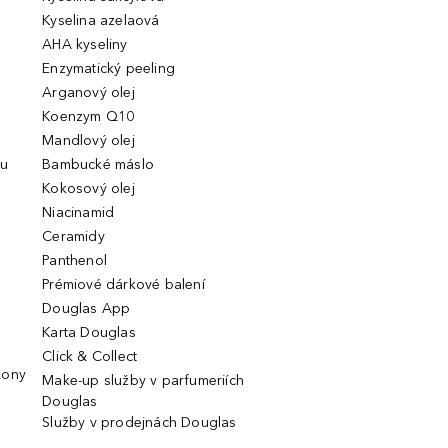
Kyselina azelaová
AHA kyseliny
Enzymatický peeling
Arganový olej
Koenzym Q10
Mandlový olej
ou
Bambucké máslo
Kokosový olej
Niacinamid
Ceramidy
Panthenol
Prémiové dárkové balení
Douglas App
Karta Douglas
Click & Collect
kony
Make-up služby v parfumeriích
Douglas
Služby v prodejnách Douglas