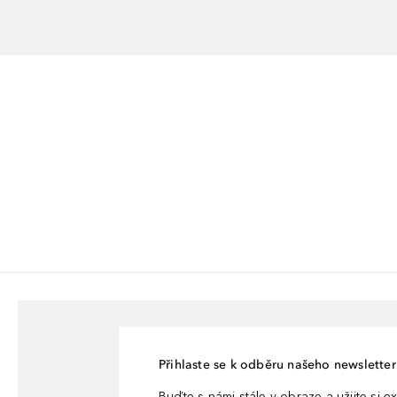
Přihlaste se k odběru našeho newsletteru
Buďte s námi stále v obraze a užijte si ex