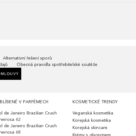
Alternativní řešení sporů
dajů
Obecná pravidla spotřebitelské soutěže
SMLOUVY
BLÍBENÉ V PARFÉMECH
KOSMETICKÉ TRENDY
ol de Janeiro Brazilian Crush
Veganská kosmetika
heirosa 62
Korejská kosmetika
ol de Janeiro Brazilian Crush
Korejská skincare
heirosa 68
Krémy s glycerinem