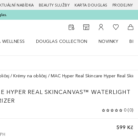
KTUÁLNÍ NABÍDKA
BEAUTY SLUŽBY
KARTA DOUGLAS
PRODEJNY
glas.
K mému se
K vyhledávači prodejen
K mému účtu
Do 
A WELLNESS
DOUGLAS COLLECTION
NOVINKY
BEA
abídku Zdraví a wellness
Otevřít nabídku Douglas Collection
Otevřít nabídku N
Ote
ličej
Krémy na obličej
MAC Hyper Real Skincare Hyper Real Skin
RE
HYPER REAL SKINCANVAS™ WATERLIGHT
IZER
0
(
0
)
599 Kč
DPH