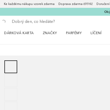
Ke každému nákupu vzorek zdarma Doprava zdarma 699 Kč Doručení za
Obje
Vraťte se
Proveďte vyhledávání
DÁRKOVÁ KARTA
ZNAČKY
PARFÉMY
LÍČENÍ
Otevřít nabídku ZNAČKY
Otevřít nabídku Parfémy
Otevřít nabí