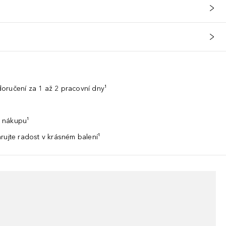
oručení za 1 až 2 pracovní dny¹
 nákupu¹
rujte radost v krásném balení¹