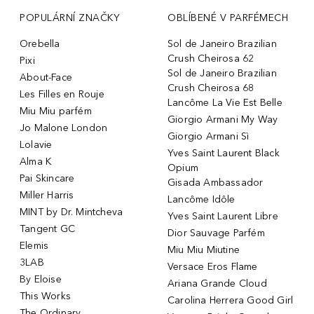
POPULÁRNÍ ZNAČKY
OBLÍBENÉ V PARFÉMECH
Orebella
Sol de Janeiro Brazilian
Crush Cheirosa 62
Pixi
Sol de Janeiro Brazilian
About-Face
Crush Cheirosa 68
Les Filles en Rouje
Lancôme La Vie Est Belle
Miu Miu parfém
Giorgio Armani My Way
Jo Malone London
Giorgio Armani Sì
Lolavie
Yves Saint Laurent Black
Alma K
Opium
Pai Skincare
Gisada Ambassador
Miller Harris
Lancôme Idôle
MINT by Dr. Mintcheva
Yves Saint Laurent Libre
Tangent GC
Dior Sauvage Parfém
Elemis
Miu Miu Miutine
3LAB
Versace Eros Flame
By Eloise
Ariana Grande Cloud
This Works
Carolina Herrera Good Girl
The Ordinary