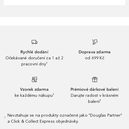
Rychlé dodání
Doprava zdarma
Očekávané doručení za 1 až 2
od 699 Kč
pracovní dny¹
Vzorek zdarma
Prémiové dárkové balení
ke každému nákupu¹
Darujte radost v krásném
balení¹
Nevztahuje se na produkty označené jako "Douglas Partner"
¹
a Click & Collect Express objednávky.