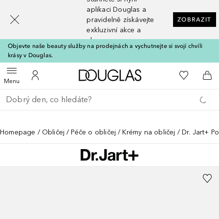
[navigation.slideout.screenreader]
aplikaci Douglas a
pravidelně získávejte
ZOBRAZIT
exkluzivní akce a
slevy
Objevte naše beauty služby na prodejnách a vychutnejte si svojí chvíli
krásy v Douglas.
Domů
K mému se
Otevřít menu
K mému účtu
Do 
Menu
Vraťte se
Proveďte vyhledávání
Homepage
Obličej
Péče o obličej
Krémy na obličej
Dr. Jart+ 