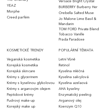
Versace Bright Crystal
YEAZ
BURBERRY Burberry Her
Morphe
Orebella Salted Muse
Creed parfém
Jo Malone Lime Basil &
Mandarin
TOM FORD Private Blend
Tobacco Vanille
Prada Paradoxe
KOSMETICKÉ TRENDY
POPULÁRNÍ TÉMATA
Veganská kosmetika
Letní Vůně
Korejská kosmetika
Retinol
Korejská skincare
Kyselina mléčná
Krémy s glycerinem
Kyselina salicylová
Krémy s kyselinou glykolovou
Kyselina azelaová
Krémy s arganovým olejem
AHA kyseliny
Peptidové krémy
Enzymatický peeling
Pudrový make-up
Arganový olej
Korejský make up
Koenzym Q10