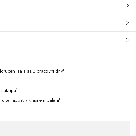
oručení za 1 až 2 pracovní dny¹
 nákupu¹
rujte radost v krásném balení¹