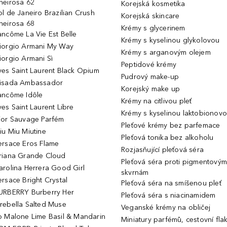
heirosa 62
Korejská kosmetika
ol de Janeiro Brazilian Crush
Korejská skincare
heirosa 68
Krémy s glycerinem
ancôme La Vie Est Belle
Krémy s kyselinou glykolovou
iorgio Armani My Way
Krémy s arganovým olejem
iorgio Armani Sì
Peptidové krémy
ves Saint Laurent Black Opium
Pudrový make-up
isada Ambassador
Korejský make up
ancôme Idôle
Krémy na citlivou pleť
ves Saint Laurent Libre
Krémy s kyselinou laktobionov
ior Sauvage Parfém
Pleťové krémy bez parfemace
iu Miu Miutine
Pleťová tonika bez alkoholu
ersace Eros Flame
Rozjasňující pleťová séra
riana Grande Cloud
Pleťová séra proti pigmentovým
arolina Herrera Good Girl
skvrnám
ersace Bright Crystal
Pleťová séra na smíšenou pleť
URBERRY Burberry Her
Pleťová séra s niacinamidem
rebella Salted Muse
Veganské krémy na obličej
o Malone Lime Basil & Mandarin
Miniatury parfémů, cestovní fla