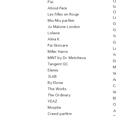
C
Pixi
S
About-Face
C
Les Filles en Rouje
L
Miu Miu parfém
G
Jo Malone London
G
Lolavie
Y
Alma K
G
Pai Skincare
L
Miller Harris
Y
MINT by Dr. Mintcheva
D
Tangent GC
M
Elemis
V
3LAB
A
By Eloise
C
This Works
V
The Ordinary
B
YEAZ
O
Morphe
J
Creed parfém