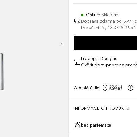
Online
:
Skladem
Doprava zdarma od 699 Kč
Doručení: čt, 13.08.2026 až
Prodejna Douglas
Ověřit dostupnost na prod
Odeslání dle
INFORMACE O PRODUKTU
bez parfemace