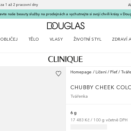
 1 až 2 pracovní dny
A
vte naše beauty služby na prodejnách a vychutnejte si svojí chvíli krásy v Dou
Domů
OBLIČEJ
TĚLO
VLASY
ŽIVOTNÍ STYL
ZDRAVÍ 
dku Líčení
Otevřít nabídku Obličej
Otevřít nabídku Tělo
Otevřít nabídku Vlasy
Otevřít nabídku Životní styl
Otevřít n
Homepage
Líčení
Pleť
Tvář
CHUBBY
CHEEK COL
Tvářenka
6 g
17 483 Kč
 / 
100
g
včetně DPH