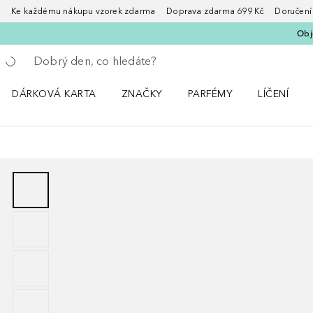
Ke každému nákupu vzorek zdarma Doprava zdarma 699 Kč Doručení za
Obje
Vraťte se
Proveďte vyhledávání
DÁRKOVÁ KARTA
ZNAČKY
PARFÉMY
LÍČENÍ
Otevřít nabídku ZNAČKY
Otevřít nabídku Parfémy
Otevřít nabí