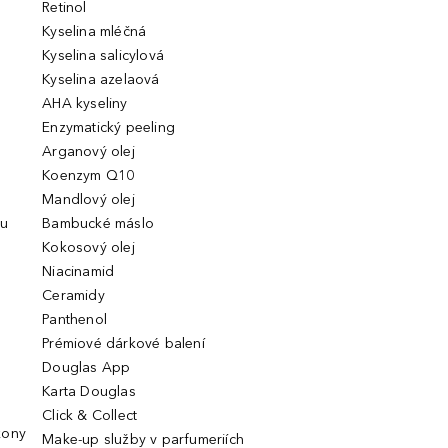
Retinol
Kyselina mléčná
Kyselina salicylová
Kyselina azelaová
AHA kyseliny
Enzymatický peeling
Arganový olej
Koenzym Q10
Mandlový olej
ou
Bambucké máslo
Kokosový olej
Niacinamid
Ceramidy
Panthenol
Prémiové dárkové balení
Douglas App
Karta Douglas
Click & Collect
kony
Make-up služby v parfumeriích