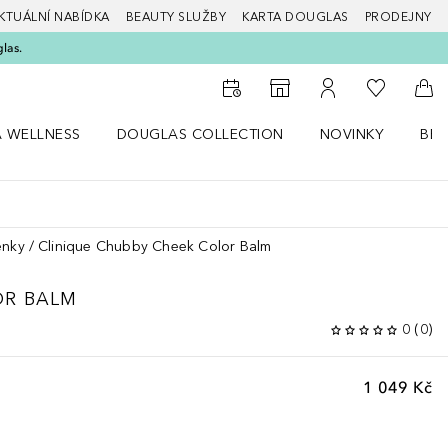
KTUÁLNÍ NABÍDKA
BEAUTY SLUŽBY
KARTA DOUGLAS
PRODEJNY
glas.
K mému se
K vyhledávači prodejen
K mému účtu
Do 
A WELLNESS
DOUGLAS COLLECTION
NOVINKY
BEA
abídku Zdraví a wellness
Otevřít nabídku Douglas Collection
Otevřít nabídku N
Ote
enky
Clinique Chubby Cheek Color Balm
OR BALM
0
(
0
)
1 049 Kč