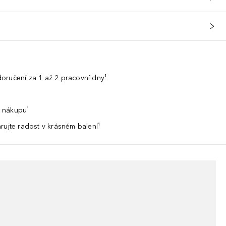
oručení za 1 až 2 pracovní dny¹
 nákupu¹
rujte radost v krásném balení¹