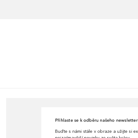
Přihlaste se k odběru našeho newsletteru
Buďte s námi stále v obraze a užijte si ex
nejzajímavější novinky ze světa krásy.