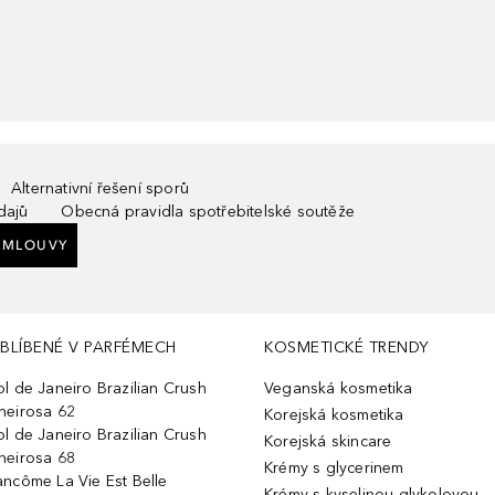
Alternativní řešení sporů
dajů
Obecná pravidla spotřebitelské soutěže
SMLOUVY
BLÍBENÉ V PARFÉMECH
KOSMETICKÉ TRENDY
ol de Janeiro Brazilian Crush
Veganská kosmetika
heirosa 62
Korejská kosmetika
ol de Janeiro Brazilian Crush
Korejská skincare
heirosa 68
Krémy s glycerinem
ancôme La Vie Est Belle
Krémy s kyselinou glykolovou