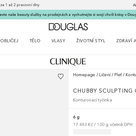
 1 až 2 pracovní dny
A
vte naše beauty služby na prodejnách a vychutnejte si svojí chvíli krásy v Dou
Domů
OBLIČEJ
TĚLO
VLASY
ŽIVOTNÍ STYL
ZDRAVÍ 
dku Líčení
Otevřít nabídku Obličej
Otevřít nabídku Tělo
Otevřít nabídku Vlasy
Otevřít nabídku Životní styl
Otevřít n
Homepage
Líčení
Pleť
Kont
CHUBBY
SCULPTING
Konturovací tyčinka
6 g
17 483 Kč
 / 
100
g
včetně DPH