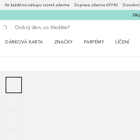
Ke každému nákupu vzorek zdarma Doprava zdarma 699 Kč Doručení za
Obje
Vraťte se
Proveďte vyhledávání
DÁRKOVÁ KARTA
ZNAČKY
PARFÉMY
LÍČENÍ
Otevřít nabídku ZNAČKY
Otevřít nabídku Parfémy
Otevřít nabí