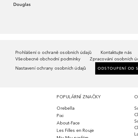
Douglas
Prohlášení o ochraně osobních údajů
Kontaktujte nás
Všeobecné obchodní podmínky
Zpracování osobních ú
Nastavení ochrany osobních údajů
ODSTOUPENÍ OD 
POPULÁRNÍ ZNAČKY
O
Orebella
S
C
Pixi
S
About-Face
C
Les Filles en Rouje
L
Miu Miu parfém