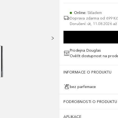
Online
:
Skladem
Doprava zdarma od 699 Kč
Doručení: út, 11.08.2026 až
Prodejna Douglas
Ověřit dostupnost na prod
INFORMACE O PRODUKTU
bez parfemace
PODROBNOSTI O PRODUKTU
APLIKACE