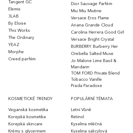
Tangent GC
Dior Sauvage Parfém
Elemis
Miu Miu Miutine
3LAB
Versace Eros Flame
By Eloise
Ariana Grande Cloud
This Works
Carolina Herrera Good Girl
The Ordinary
Versace Bright Crystal
YEAZ
BURBERRY Burberry Her
Morphe
Orebella Salted Muse
Creed parfém
Jo Malone Lime Basil &
Mandarin
TOM FORD Private Blend
Tobacco Vanille
Prada Paradoxe
KOSMETICKÉ TRENDY
POPULÁRNÍ TÉMATA
Veganská kosmetika
Letní Vůně
Korejská kosmetika
Retinol
Korejská skincare
Kyselina mléčná
Krémy s glycerinem
Kyselina salicylová