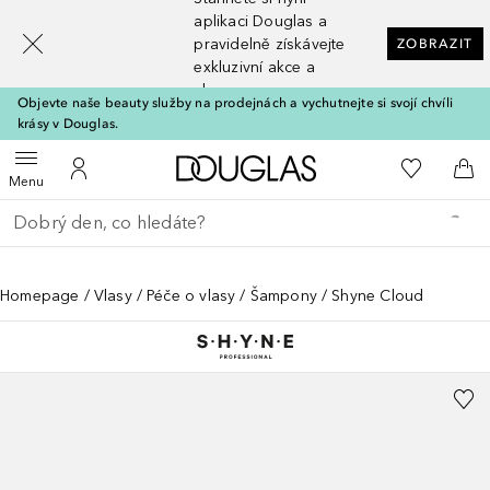
[navigation.slideout.screenreader]
aplikaci Douglas a
pravidelně získávejte
ZOBRAZIT
exkluzivní akce a
slevy
Objevte naše beauty služby na prodejnách a vychutnejte si svojí chvíli
krásy v Douglas.
Domů
K mému se
Otevřít menu
K mému účtu
Do 
Menu
Vraťte se
Proveďte vyhledávání
Homepage
Vlasy
Péče o vlasy
Šampony
Shyne Cloud