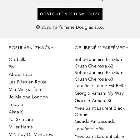
ODSTOUPENÍ OD SMLOUVY
©
2026
Parfumerie Douglas s.r.o.
POPULÁRNÍ ZNAČKY
OBLÍBENÉ V PARFÉMECH
Orebella
Sol de Janeiro Brazilian
Crush Cheirosa 62
Pixi
Sol de Janeiro Brazilian
About-Face
Crush Cheirosa 68
Les Filles en Rouje
Lancôme La Vie Est Belle
Miu Miu parfém
Giorgio Armani My Way
Jo Malone London
Giorgio Armani Sì
Lolavie
Yves Saint Laurent Black
Alma K
Opium
Pai Skincare
Gisada Ambassador
Miller Harris
Lancôme Idôle
MINT by Dr. Mintcheva
Yves Saint Laurent Libre