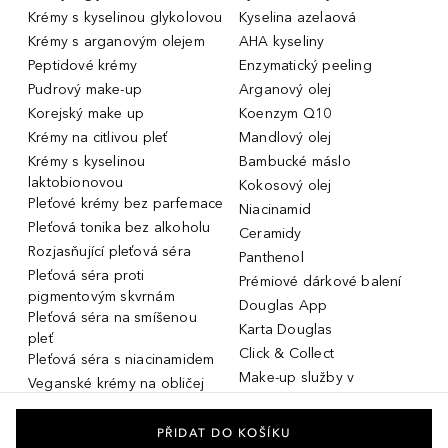
Krémy s kyselinou glykolovou
Kyselina azelaová
Krémy s arganovým olejem
AHA kyseliny
Peptidové krémy
Enzymatický peeling
Pudrový make-up
Arganový olej
Korejský make up
Koenzym Q10
Krémy na citlivou pleť
Mandlový olej
Krémy s kyselinou
Bambucké máslo
laktobionovou
Kokosový olej
Pleťové krémy bez parfemace
Niacinamid
Pleťová tonika bez alkoholu
Ceramidy
Rozjasňující pleťová séra
Panthenol
Pleťová séra proti
Prémiové dárkové balení
pigmentovým skvrnám
Douglas App
Pleťová séra na smíšenou
Karta Douglas
pleť
Click & Collect
Pleťová séra s niacinamidem
Make-up služby v
Veganské krémy na obličej
parfumeriích Douglas
Miniatury parfémů, cestovní
Služby v prodejnách Douglas
flakony
PŘIDAT DO KOŠÍKU