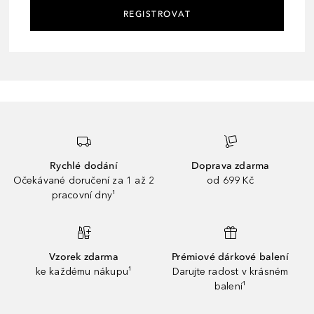
REGISTROVAT
Rychlé dodání
Doprava zdarma
Očekávané doručení za 1 až 2
od 699 Kč
pracovní dny¹
Vzorek zdarma
Prémiové dárkové balení
ke každému nákupu¹
Darujte radost v krásném
balení¹