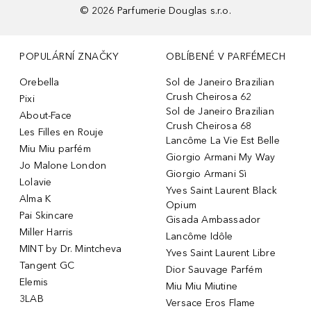
©
2026
Parfumerie Douglas s.r.o.
POPULÁRNÍ ZNAČKY
OBLÍBENÉ V PARFÉMECH
Orebella
Sol de Janeiro Brazilian
Crush Cheirosa 62
Pixi
Sol de Janeiro Brazilian
About-Face
Crush Cheirosa 68
Les Filles en Rouje
Lancôme La Vie Est Belle
Miu Miu parfém
Giorgio Armani My Way
Jo Malone London
Giorgio Armani Sì
Lolavie
Yves Saint Laurent Black
Alma K
Opium
Pai Skincare
Gisada Ambassador
Miller Harris
Lancôme Idôle
MINT by Dr. Mintcheva
Yves Saint Laurent Libre
Tangent GC
Dior Sauvage Parfém
Elemis
Miu Miu Miutine
3LAB
Versace Eros Flame