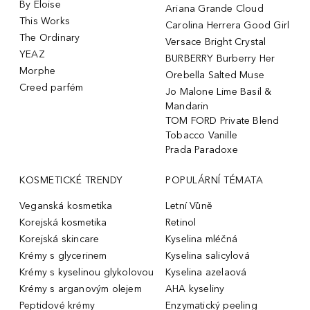
By Eloise
Ariana Grande Cloud
This Works
Carolina Herrera Good Girl
The Ordinary
Versace Bright Crystal
YEAZ
BURBERRY Burberry Her
Morphe
Orebella Salted Muse
Creed parfém
Jo Malone Lime Basil &
Mandarin
TOM FORD Private Blend
Tobacco Vanille
Prada Paradoxe
KOSMETICKÉ TRENDY
POPULÁRNÍ TÉMATA
Veganská kosmetika
Letní Vůně
Korejská kosmetika
Retinol
Korejská skincare
Kyselina mléčná
Krémy s glycerinem
Kyselina salicylová
Krémy s kyselinou glykolovou
Kyselina azelaová
Krémy s arganovým olejem
AHA kyseliny
Peptidové krémy
Enzymatický peeling