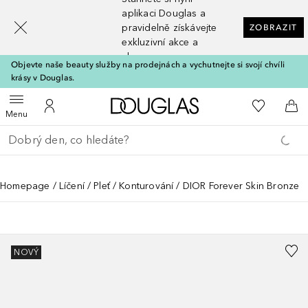
[navigation.slideout.screenreader]
aplikaci Douglas a
pravidelně získávejte
ZOBRAZIT
exkluzivní akce a
slevy
Objevte naše beauty služby na prodejnách a vychutnejte si svojí chvíli
krásy v Douglas.
Domů
K mému se
Otevřít menu
K mému účtu
Do 
Menu
Vraťte se
Proveďte vyhledávání
Homepage
Líčení
Pleť
Konturování
DIOR Forever Skin Bronze
NOVÝ