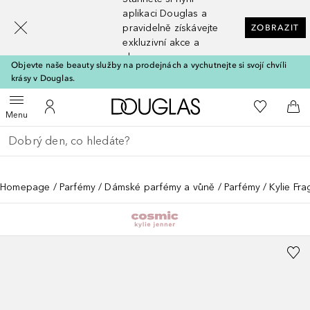
[navigation.slideout.screenreader]
aplikaci Douglas a
pravidelně získávejte
ZOBRAZIT
exkluzivní akce a
slevy
Objevte naše beauty služby na prodejnách a vychutnejte si svojí chvíli
krásy v Douglas.
Domů
K mému se
Otevřít menu
K mému účtu
Do 
Menu
Vraťte se
Proveďte vyhledávání
Homepage
Parfémy
Dámské parfémy a vůně
Parfémy
Kylie Fr