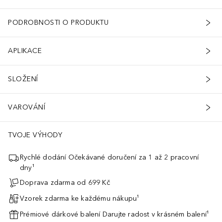
PODROBNOSTI O PRODUKTU
APLIKACE
SLOŽENÍ
VAROVÁNÍ
TVOJE VÝHODY
Rychlé dodání Očekávané doručení za 1 až 2 pracovní
dny¹
Doprava zdarma od 699 Kč
Vzorek zdarma ke každému nákupu¹
Prémiové dárkové balení Darujte radost v krásném balení¹