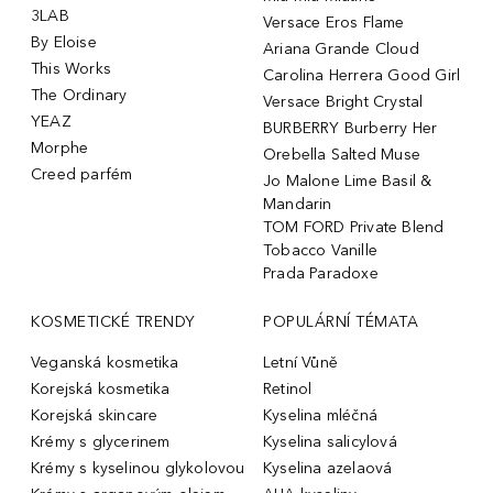
3LAB
Versace Eros Flame
By Eloise
Ariana Grande Cloud
This Works
Carolina Herrera Good Girl
The Ordinary
Versace Bright Crystal
YEAZ
BURBERRY Burberry Her
Morphe
Orebella Salted Muse
Creed parfém
Jo Malone Lime Basil &
Mandarin
TOM FORD Private Blend
Tobacco Vanille
Prada Paradoxe
KOSMETICKÉ TRENDY
POPULÁRNÍ TÉMATA
Veganská kosmetika
Letní Vůně
Korejská kosmetika
Retinol
Korejská skincare
Kyselina mléčná
Krémy s glycerinem
Kyselina salicylová
Krémy s kyselinou glykolovou
Kyselina azelaová