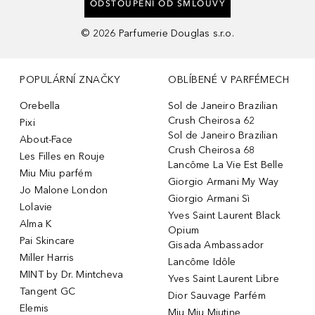
ODSTOUPENÍ OD SMLOUVY
©
2026
Parfumerie Douglas s.r.o.
POPULÁRNÍ ZNAČKY
OBLÍBENÉ V PARFÉMECH
Orebella
Sol de Janeiro Brazilian
Crush Cheirosa 62
Pixi
Sol de Janeiro Brazilian
About-Face
Crush Cheirosa 68
Les Filles en Rouje
Lancôme La Vie Est Belle
Miu Miu parfém
Giorgio Armani My Way
Jo Malone London
Giorgio Armani Sì
Lolavie
Yves Saint Laurent Black
Alma K
Opium
Pai Skincare
Gisada Ambassador
Miller Harris
Lancôme Idôle
MINT by Dr. Mintcheva
Yves Saint Laurent Libre
Tangent GC
Dior Sauvage Parfém
Elemis
Miu Miu Miutine