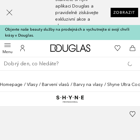
[navigation.slideout.screenreader]
aplikaci Douglas a
pravidelně získávejte
ZOBRAZIT
exkluzivní akce a
slevy
Objevte naše beauty služby na prodejnách a vychutnejte si svojí chvíli
krásy v Douglas.
Domů
K mému se
Otevřít menu
K mému účtu
Do 
Menu
Vraťte se
Proveďte vyhledávání
Homepage
Vlasy
Barvení vlasů
Barvy na vlasy
Shyne Ultra Coo