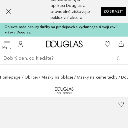
[navigation.slideout.screenreader]
aplikaci Douglas a
pravidelně získávejte
ZOBRAZIT
exkluzivní akce a
slevy
Objevte naše beauty služby na prodejnách a vychutnejte si svojí chvíli
krásy v Douglas.
Domů
K mému se
Otevřít menu
K mému účtu
Do 
Menu
Vraťte se
Proveďte vyhledávání
Homepage
Obličej
Masky na obličej
Masky na černé tečky
Dou