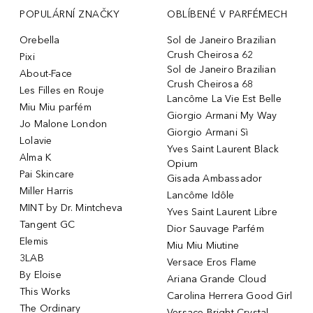
POPULÁRNÍ ZNAČKY
OBLÍBENÉ V PARFÉMECH
Orebella
Sol de Janeiro Brazilian
Crush Cheirosa 62
Pixi
Sol de Janeiro Brazilian
About-Face
Crush Cheirosa 68
Les Filles en Rouje
Lancôme La Vie Est Belle
Miu Miu parfém
Giorgio Armani My Way
Jo Malone London
Giorgio Armani Sì
Lolavie
Yves Saint Laurent Black
Alma K
Opium
Pai Skincare
Gisada Ambassador
Miller Harris
Lancôme Idôle
MINT by Dr. Mintcheva
Yves Saint Laurent Libre
Tangent GC
Dior Sauvage Parfém
Elemis
Miu Miu Miutine
3LAB
Versace Eros Flame
By Eloise
Ariana Grande Cloud
This Works
Carolina Herrera Good Girl
The Ordinary
Versace Bright Crystal