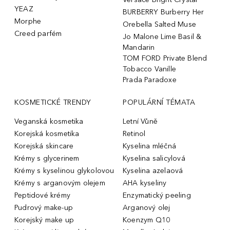
YEAZ
BURBERRY Burberry Her
Morphe
Orebella Salted Muse
Creed parfém
Jo Malone Lime Basil &
Mandarin
TOM FORD Private Blend
Tobacco Vanille
Prada Paradoxe
KOSMETICKÉ TRENDY
POPULÁRNÍ TÉMATA
Veganská kosmetika
Letní Vůně
Korejská kosmetika
Retinol
Korejská skincare
Kyselina mléčná
Krémy s glycerinem
Kyselina salicylová
Krémy s kyselinou glykolovou
Kyselina azelaová
Krémy s arganovým olejem
AHA kyseliny
Peptidové krémy
Enzymatický peeling
Pudrový make-up
Arganový olej
Korejský make up
Koenzym Q10