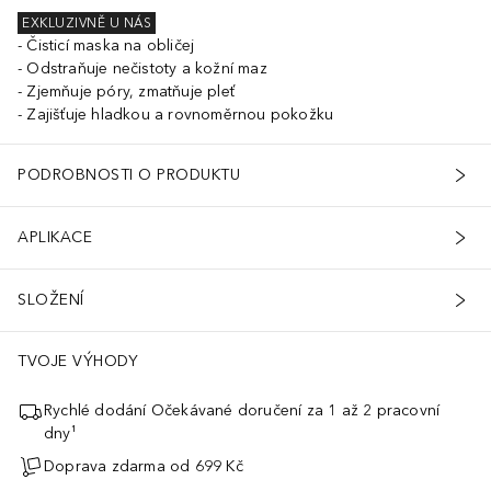
EXKLUZIVNĚ U NÁS
Čisticí maska na obličej
Odstraňuje nečistoty a kožní maz
Zjemňuje póry, zmatňuje pleť
Zajišťuje hladkou a rovnoměrnou pokožku
PODROBNOSTI O PRODUKTU
APLIKACE
SLOŽENÍ
TVOJE VÝHODY
Rychlé dodání Očekávané doručení za 1 až 2 pracovní
dny¹
Doprava zdarma od 699 Kč