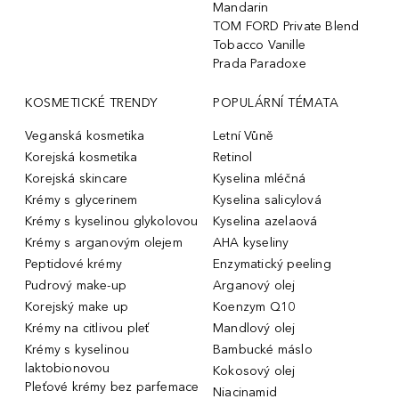
Mandarin
TOM FORD Private Blend
Tobacco Vanille
Prada Paradoxe
KOSMETICKÉ TRENDY
POPULÁRNÍ TÉMATA
Veganská kosmetika
Letní Vůně
Korejská kosmetika
Retinol
Korejská skincare
Kyselina mléčná
Krémy s glycerinem
Kyselina salicylová
Krémy s kyselinou glykolovou
Kyselina azelaová
Krémy s arganovým olejem
AHA kyseliny
Peptidové krémy
Enzymatický peeling
Pudrový make-up
Arganový olej
Korejský make up
Koenzym Q10
Krémy na citlivou pleť
Mandlový olej
Krémy s kyselinou
Bambucké máslo
laktobionovou
Kokosový olej
Pleťové krémy bez parfemace
Niacinamid