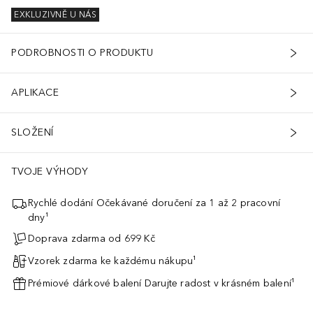
EXKLUZIVNĚ U NÁS
PODROBNOSTI O PRODUKTU
APLIKACE
SLOŽENÍ
TVOJE VÝHODY
Rychlé dodání Očekávané doručení za 1 až 2 pracovní
dny¹
Doprava zdarma od 699 Kč
Vzorek zdarma ke každému nákupu¹
Prémiové dárkové balení Darujte radost v krásném balení¹