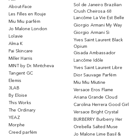
Sol de Janeiro Brazilian
About-Face
Crush Cheirosa 68
Les Filles en Rouje
Lancôme La Vie Est Belle
Miu Miu parfém
Giorgio Armani My Way
Jo Malone London
Giorgio Armani Sì
Lolavie
Yves Saint Laurent Black
Alma K
Opium
Pai Skincare
Gisada Ambassador
Miller Harris
Lancôme Idôle
MINT by Dr. Mintcheva
Yves Saint Laurent Libre
Tangent GC
Dior Sauvage Parfém
Elemis
Miu Miu Miutine
3LAB
Versace Eros Flame
By Eloise
Ariana Grande Cloud
This Works
Carolina Herrera Good Girl
The Ordinary
Versace Bright Crystal
YEAZ
BURBERRY Burberry Her
Morphe
Orebella Salted Muse
Creed parfém
Jo Malone Lime Basil &