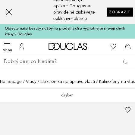
[navigation.slideout.screenreader]
aplikaci Douglas a
pravidelně získávejte
ZOBRAZIT
exkluzivní akce a
slevy
Objevte naše beauty služby na prodejnách a vychutnejte si svojí chvíli
krásy v Douglas.
Domů
K mému se
Otevřít menu
K mému účtu
Do 
Menu
Vraťte se
Proveďte vyhledávání
Homepage
Vlasy
Elektronika na úpravu vlasů
Kulmofény na vla