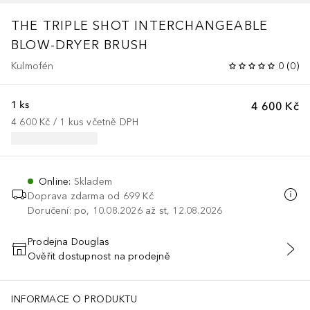
THE TRIPLE SHOT INTERCHANGEABLE
BLOW-DRYER BRUSH
Kulmofén
0
(
0
)
1 ks
4 600 Kč
4 600 Kč
 / 
1
kus
včetně DPH
Online
:
Skladem
Doprava zdarma od 699 Kč
Doručení: po, 10.08.2026 až st, 12.08.2026
Prodejna Douglas
Ověřit dostupnost na prodejně
PŘIDAT DO KOŠÍKU
odinu a je dodáván s nástavci, které jsou vhodné pro každý typ vlas
INFORMACE O PRODUKTU