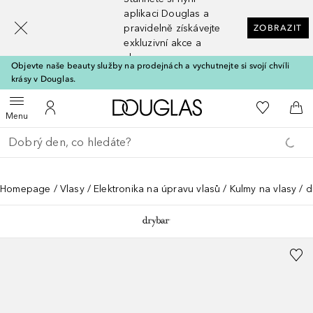
[navigation.slideout.screenreader]
aplikaci Douglas a
pravidelně získávejte
ZOBRAZIT
exkluzivní akce a
slevy
Objevte naše beauty služby na prodejnách a vychutnejte si svojí chvíli
krásy v Douglas.
Domů
K mému se
Otevřít menu
K mému účtu
Do 
Menu
Vraťte se
Proveďte vyhledávání
Homepage
Vlasy
Elektronika na úpravu vlasů
Kulmy na vlasy
d