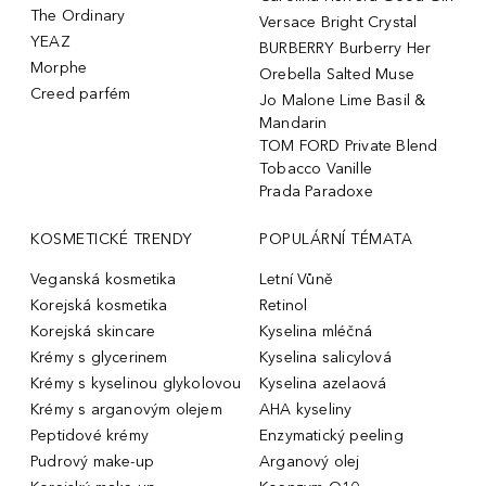
The Ordinary
Versace Bright Crystal
YEAZ
BURBERRY Burberry Her
Morphe
Orebella Salted Muse
Creed parfém
Jo Malone Lime Basil &
Mandarin
TOM FORD Private Blend
Tobacco Vanille
Prada Paradoxe
KOSMETICKÉ TRENDY
POPULÁRNÍ TÉMATA
Veganská kosmetika
Letní Vůně
Korejská kosmetika
Retinol
Korejská skincare
Kyselina mléčná
Krémy s glycerinem
Kyselina salicylová
Krémy s kyselinou glykolovou
Kyselina azelaová
Krémy s arganovým olejem
AHA kyseliny
Peptidové krémy
Enzymatický peeling
Pudrový make-up
Arganový olej