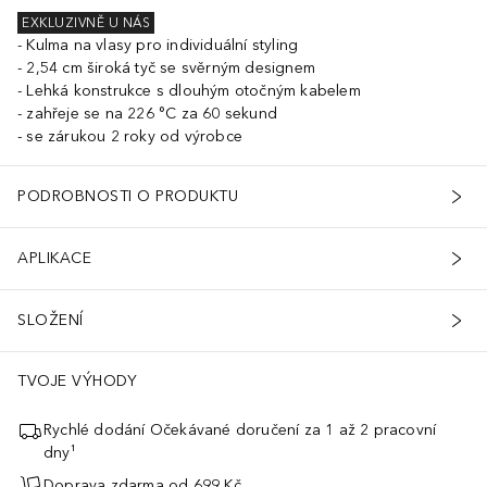
EXKLUZIVNĚ U NÁS
Kulma na vlasy pro individuální styling
2,54 cm široká tyč se svěrným designem
Lehká konstrukce s dlouhým otočným kabelem
zahřeje se na 226 °C za 60 sekund
se zárukou 2 roky od výrobce
PODROBNOSTI O PRODUKTU
APLIKACE
SLOŽENÍ
TVOJE VÝHODY
Rychlé dodání Očekávané doručení za 1 až 2 pracovní
dny¹
Doprava zdarma od 699 Kč