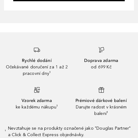
Rychlé dodání
Doprava zdarma
Očekávané doručení za 1 až 2
od 699 Kč
pracovní dny¹
Vzorek zdarma
Prémiové dárkové balení
ke každému nákupu¹
Darujte radost v krásném
balení¹
Nevztahuje se na produkty označené jako "Douglas Partner"
¹
a Click & Collect Express objednávky.