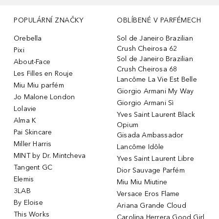
POPULÁRNÍ ZNAČKY
OBLÍBENÉ V PARFÉMECH
Orebella
Sol de Janeiro Brazilian
Crush Cheirosa 62
Pixi
Sol de Janeiro Brazilian
About-Face
Crush Cheirosa 68
Les Filles en Rouje
Lancôme La Vie Est Belle
Miu Miu parfém
Giorgio Armani My Way
Jo Malone London
Giorgio Armani Sì
Lolavie
Yves Saint Laurent Black
Alma K
Opium
Pai Skincare
Gisada Ambassador
Miller Harris
Lancôme Idôle
MINT by Dr. Mintcheva
Yves Saint Laurent Libre
Tangent GC
Dior Sauvage Parfém
Elemis
Miu Miu Miutine
3LAB
Versace Eros Flame
By Eloise
Ariana Grande Cloud
This Works
Carolina Herrera Good Girl