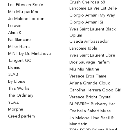
Crush Cheirosa 68
Les Filles en Rouje
Lancôme La Vie Est Belle
Miu Miu parfém
Giorgio Armani My Way
Jo Malone London
Giorgio Armani Sì
Lolavie
Yves Saint Laurent Black
Alma K
Opium
Pai Skincare
Gisada Ambassador
Miller Harris
Lancôme Idôle
MINT by Dr. Mintcheva
Yves Saint Laurent Libre
Tangent GC
Dior Sauvage Parfém
Elemis
Miu Miu Miutine
3LAB
Versace Eros Flame
By Eloise
Ariana Grande Cloud
This Works
Carolina Herrera Good Girl
The Ordinary
Versace Bright Crystal
YEAZ
BURBERRY Burberry Her
Morphe
Orebella Salted Muse
Creed parfém
Jo Malone Lime Basil &
Mandarin