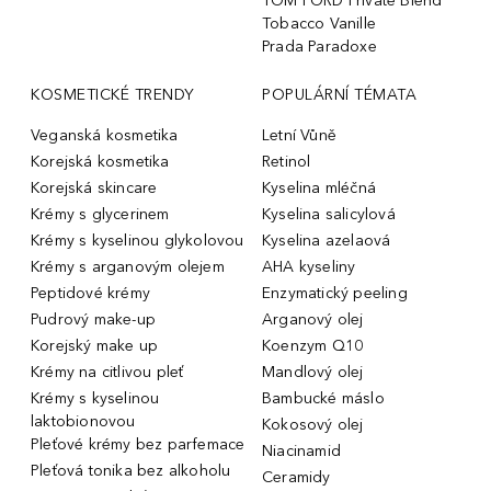
TOM FORD Private Blend
Tobacco Vanille
Prada Paradoxe
KOSMETICKÉ TRENDY
POPULÁRNÍ TÉMATA
Veganská kosmetika
Letní Vůně
Korejská kosmetika
Retinol
Korejská skincare
Kyselina mléčná
Krémy s glycerinem
Kyselina salicylová
Krémy s kyselinou glykolovou
Kyselina azelaová
Krémy s arganovým olejem
AHA kyseliny
Peptidové krémy
Enzymatický peeling
Pudrový make-up
Arganový olej
Korejský make up
Koenzym Q10
Krémy na citlivou pleť
Mandlový olej
Krémy s kyselinou
Bambucké máslo
laktobionovou
Kokosový olej
Pleťové krémy bez parfemace
Niacinamid
Pleťová tonika bez alkoholu
Ceramidy