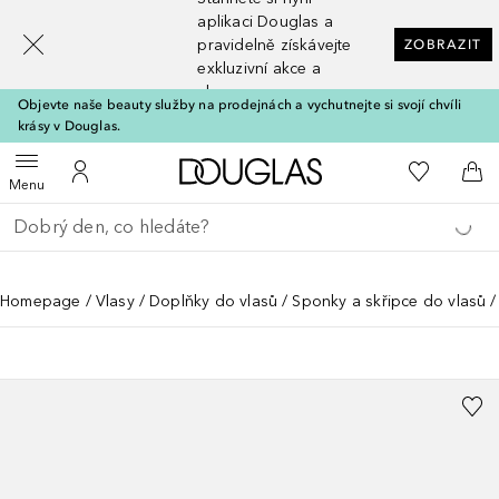
[navigation.slideout.screenreader]
aplikaci Douglas a
pravidelně získávejte
ZOBRAZIT
exkluzivní akce a
slevy
Objevte naše beauty služby na prodejnách a vychutnejte si svojí chvíli
krásy v Douglas.
Domů
K mému se
Otevřít menu
K mému účtu
Do 
Menu
Vraťte se
Proveďte vyhledávání
Homepage
Vlasy
Doplňky do vlasů
Sponky a skřipce do vlasů