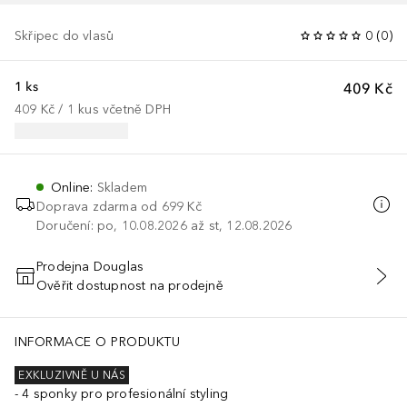
Skřipec do vlasů
0
(
0
)
1 ks
409 Kč
409 Kč
 / 
1
kus
včetně DPH
Online
:
Skladem
Doprava zdarma od
699 Kč
Doručení: po, 10.08.2026 až st, 12.08.2026
Prodejna Douglas
Ověřit dostupnost na prodejně
PŘIDAT DO KOŠÍKU
INFORMACE O PRODUKTU
EXKLUZIVNĚ U NÁS
4 sponky pro profesionální styling